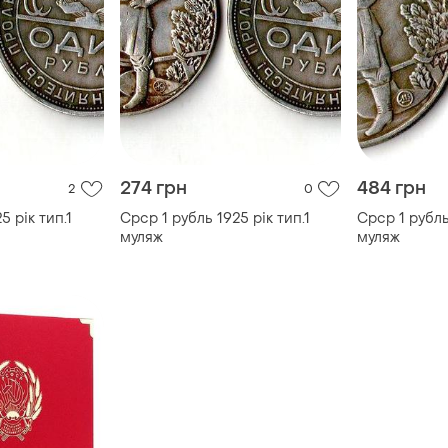
274 грн
484 грн
2
0
5 рік тип.1
Срср 1 рубль 1925 рік тип.1
Срср 1 рубль
муляж
муляж