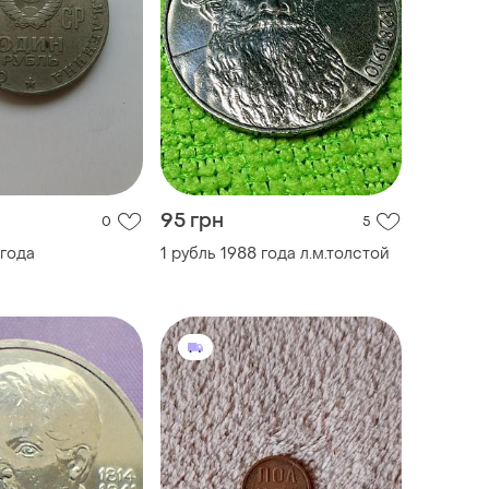
95 грн
0
5
 года
1 рубль 1988 года л.м.толстой