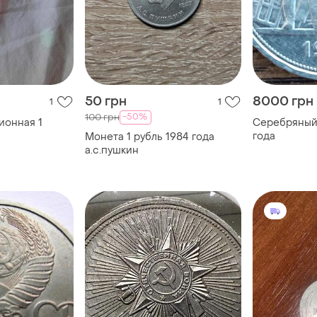
50 грн
8000 грн
1
1
-50%
100 грн
ионная 1
Серебряный 
года
Монета 1 рубль 1984 года
а.с.пушкин