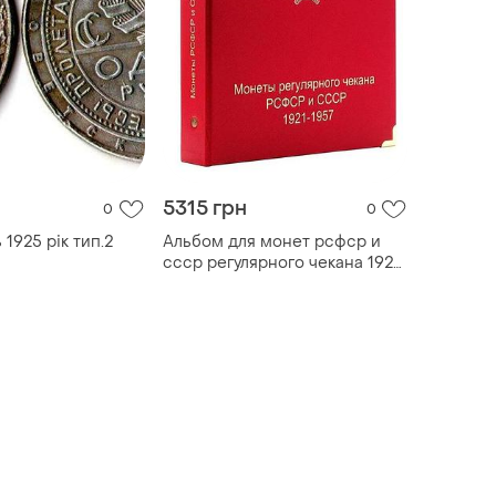
5315 грн
0
0
 1925 рік тип.2
Альбом для монет рсфср и
ссср регулярного чекана 1921-
1957 гг. + футляр