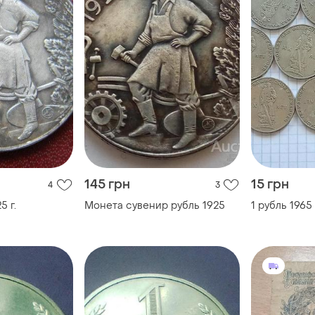
145 грн
15 грн
4
3
5 г.
Монета сувенир рубль 1925
1 рубль 1965