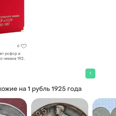
0
ет рсфср и
о чекана 1921-
1
ожие на 1 рубль 1925 года