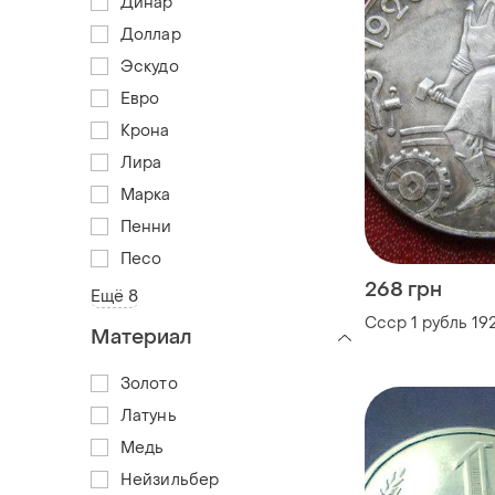
Динар
Доллар
Эскудо
Евро
Крона
Лира
Марка
Пенни
Песо
268 грн
Ещё 8
Ссср 1 рубль 192
Материал
Золото
Латунь
Медь
Нейзильбер