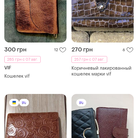
300 грн
270 грн
12
6
285 грн с 07 авг.
257 грн с 07 авг.
VIF
Коричневый лакированный
кошелек марки vif
Кошелек vif