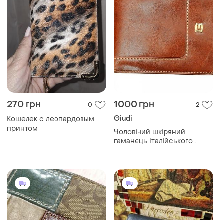
270 грн
1000 грн
0
2
Giudi
Кошелек с леопардовым
принтом
Чоловічий шкіряний
гаманець італійського
бренду giudi.