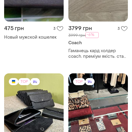
475 грн
3799 грн
3
3
-6%
3999 грн
Новый мужской кошелек
Coach
Гаманець кард холдер
coach. преміум якість. стан
новий. матеріал шкіра
TOP
TOP