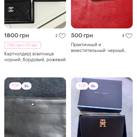
1800 грн
500 грн
2
4
Практичный и
1710 грн с 07 авг.
вместительный: черный
Картхолдер| візитниця
кожаный бифолд ручной
чорний, бордовий, рожевий
работы
TOP
TOP