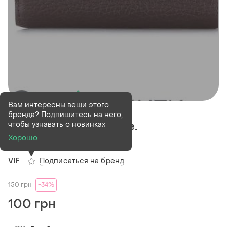
Вам интересны вещи этого
Продан
бренда? Подпишитесь на него,
Vif жіноче портмоне.
чтобы узнавать о новинках
Хорошо
(1)
Подписаться на бренд
VIF
150
грн
-34%
100 грн