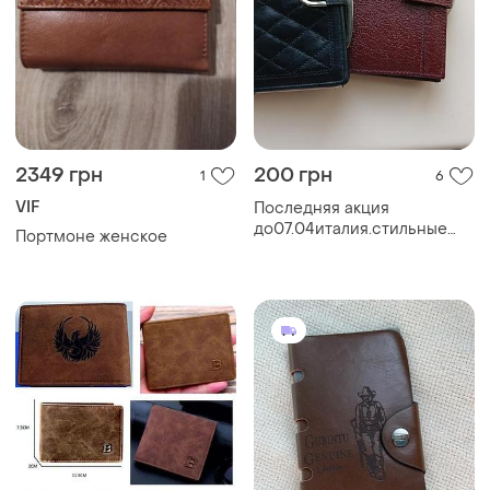
2349 грн
200 грн
1
6
VIF
Последняя акция
до07.04италия.стильные
Портмоне женское
качественные кошельки
портмоне