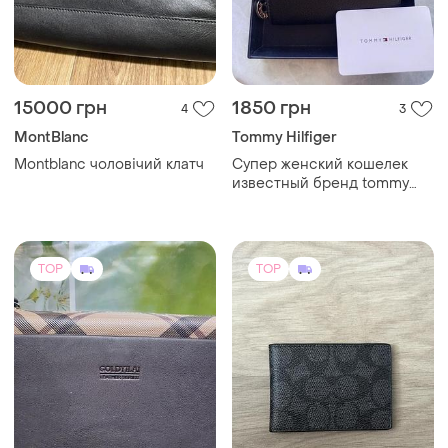
15000 грн
1850 грн
4
3
MontBlanc
Tommy Hilfiger
Montblanc чоловічий клатч
Супер женский кошелек
известный бренд tommy
hilfiger
TOP
TOP