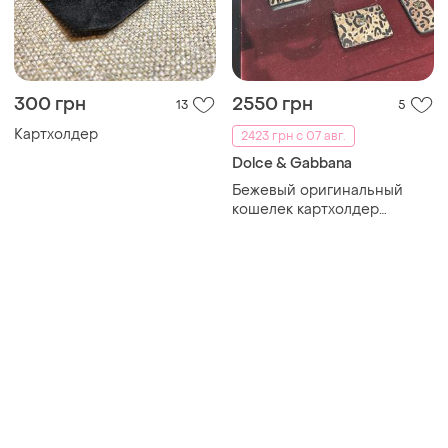
300 грн
2550 грн
13
5
Картхолдер
2423 грн с 07 авг.
Dolce & Gabbana
Бежевый оригинальный
кошелек картхолдер
dolce&amp;gabbana