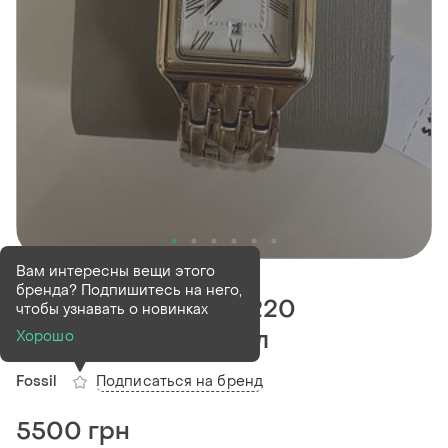
Деактивирован
4 шт
Вам интересны вещи этого
бренда? Подпишитесь на него,
Годинник fossil es5220
чтобы узнавать о новинках
золотистий оригінал
Хорошо
Подписаться на бренд
Fossil
5500 грн