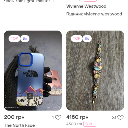
Часы rolex gmt-master ii
Vivienne Westwood
Годиник vivienne westwood
TOP
TOP
200 грн
4150 грн
1
53
-8%
4500 грн
The North Face