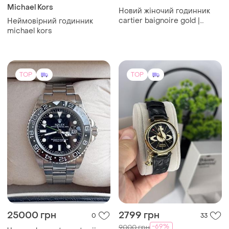
Michael Kors
Новий жіночий годинник
cartier baignoire gold |
Неймовірний годинник
новий | у подарунковій
michael kors
коробці
TOP
TOP
25000 грн
2799 грн
0
33
-69%
9000 грн