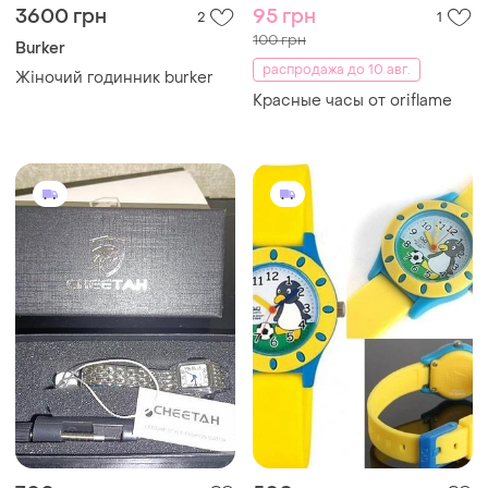
3600 грн
95 грн
2
1
100 грн
Burker
распродажа до 10 авг.
Жіночий годинник burker
Красные часы от oriflame