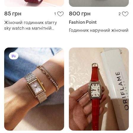
85 грн
800 грн
1
2
Fashion Point
Жіночий годинник starry
sky watch на магнітній
Годинник наручний жіночий
застібці фіолетовий