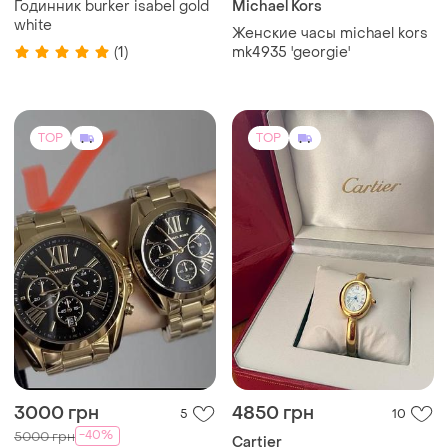
Годинник burker isabel gold
Michael Kors
white
Женские часы michael kors
(1)
mk4935 'georgie'
TOP
TOP
3000 грн
4850 грн
5
10
-40%
5000 грн
Cartier