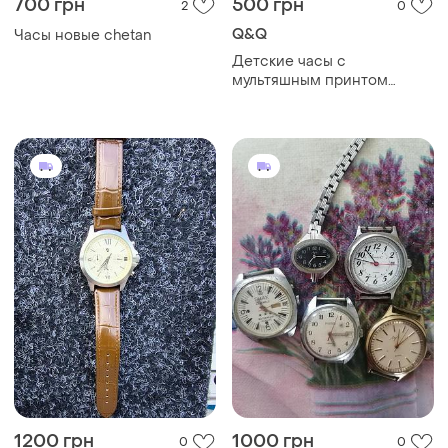
700 грн
500 грн
2
0
Q&Q
Часы новые chetan
Детские часы с
мультяшным принтом
q&amp;q vq13j004y желто-
синий.
водонепроницаемость:100
м
1200 грн
1000 грн
0
0