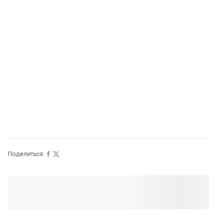
Поделиться:
Оформляй подписку SMART
Получи заказ с бесплатной доставкой