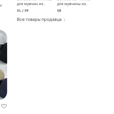
для мужчин из
для мужчины из
и
искусственного
искусственной
XL / 59
58
меха на флиса, на
кожи на флисе на
а с
зиму.
зиму.
Все товары продавца