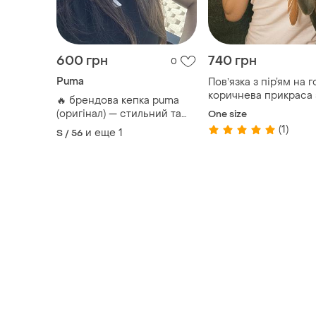
600 грн
740 грн
0
Puma
Повʼязка з пір’ям на г
коричнева прикраса 
🔥 брендова кепка puma
пір’ям бохо хіпі вирій
(оригінал) — стильний та
One size
простонеба
базовий аксесуар!
(1)
и еще
1
S / 56