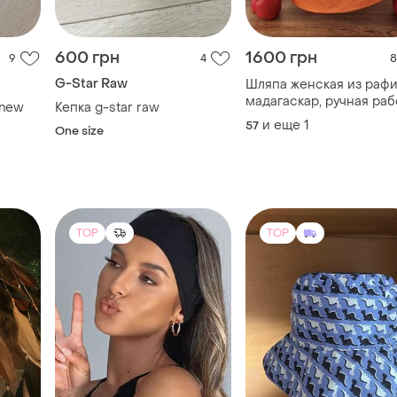
600 грн
1600 грн
9
4
8
G-Star Raw
Шляпа женская из рафи
мадагаскар, ручная раб
 new
Кепка g-star raw
и еще
1
57
One size
TOP
TOP