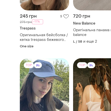
245 грн
720 грн
5
-11%
275 грн
New Balance
Trespass
Оригінальна панама
balance
Оригинальная бейсболка /
кепка trespass бежевого
и еще
2
L / 58
цвета
One size
TOP
TOP