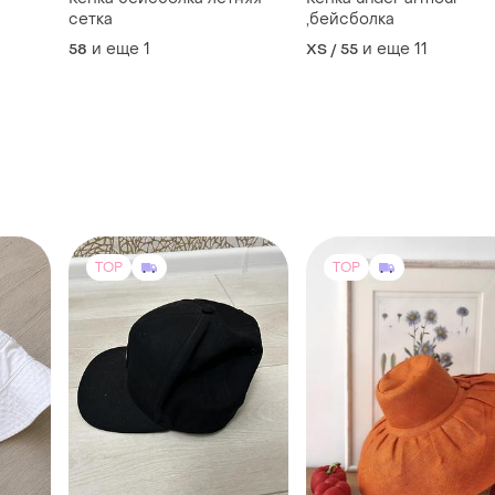
сетка
,бейсболка
и еще
1
и еще
11
58
XS / 55
TOP
TOP