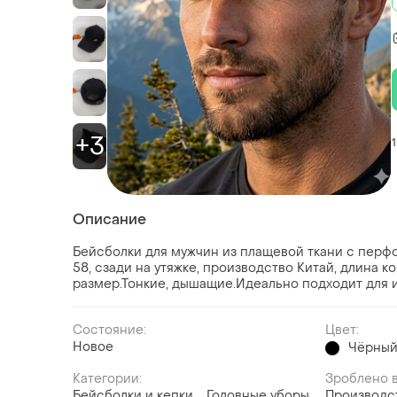
+3
1
Описание
Бейсболки для мужчин из плащевой ткани с перф
58, сзади на утяжке, производство Китай, длина ко
размер.Тонкие, дышащие.Идеально подходит для 
Состояние:
Цвет:
Новое
Чёрны
Категории:
Зроблено в
Бейсболки и кепки
Головные уборы
Производс