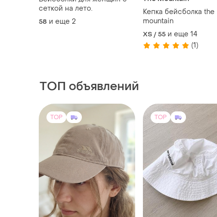
сеткой на лето.
Кепка бейсболка the
mountain
и еще
2
58
и еще
14
XS / 55
(1)
ТОП объявлений
TOP
TOP