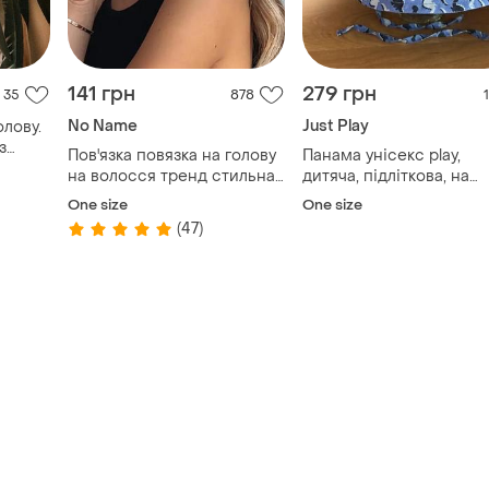
141 грн
279 грн
35
878
1
No Name
Just Play
олову.
з
Пов'язка повязка на голову
Панама унісекс play,
на волосся тренд стильна
дитяча, підліткова, на
модна нова
завʼязках
One size
One size
(47)