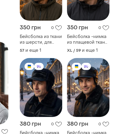
350 грн
350 грн
0
0
Бейсболка из ткани
Бейсболка -нимка
из шерсти, для
из плащевой ткани
мужчин с ушами на
на флисе, с ушами,
и еще
1
и еще
1
57
XL / 59
осень и весну.
на осень и зиму.
380 грн
380 грн
0
0
Бейсболка -нимка,
Бейсболка -нимка