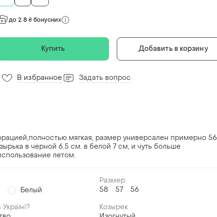
до 2.8 ₴ бонусних
Купить
Добавить в корзину
В избранное
Задать вопрос
орацией,полностью мягкая, размер универсален примерно 56
зырька в черной 6.5 см. в белой 7 см, и чуть больше
использование летом.
Размер:
58
57
56
й
Белый
 Україні?
Козырек
тво
Изогнутый