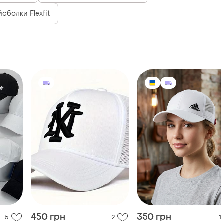
сболки Flexfit
450 грн
350 грн
5
2
1