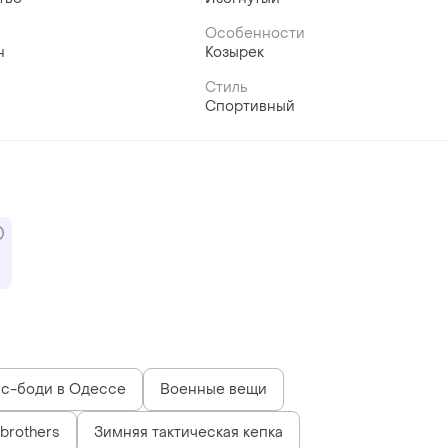
Особенности
н
Козырек
Стиль
Спортивный
с-боди в Одессе
Военные вещи
 brothers
Зимняя тактическая кепка