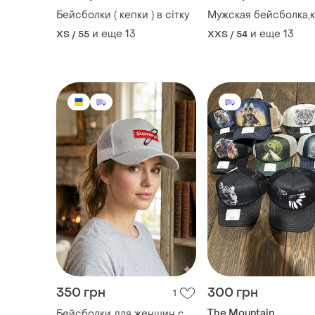
Бейсболки ( кепки ) в сітку
Мужская бейсболка,
и еще
13
и еще
13
XS / 55
XXS / 54
350 грн
300 грн
1
The Mountain
Бейсболки для женщин с