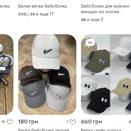
кепка
Белая кепка бейсболка
Бейсболки для мужчин 
женщин из хлопка
и еще
17
XXS / 54
турецкого производств
и еще
2
58
сеткой на лето.
180 грн
660 грн
19
1
8
Кепка бейсболка летняя
Кепка under armour