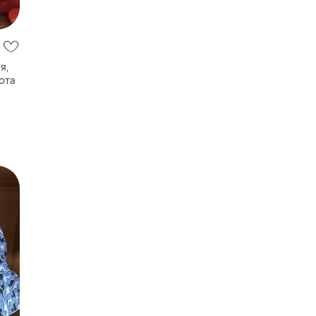
я,
ота