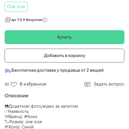
One size
до 7.0 ₴ бонусних
Купить
Добавить в корзину
Бесплатная доставка у продавца от 2 вещей
В избранное
Задать вопрос
30
Описание
📷Додаткові фото/відео за запитом
✅Наявність
™️Бренд: #boss
🏷️Розмір: one size
🚥Колір: Синій