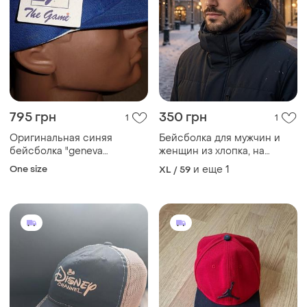
795 грн
350 грн
1
1
Оригинальная синяя
Бейсболка для мужчин и
бейсболка "geneva
женщин из хлопка, на
seahawks" the game one
флисе, с ушами, на осень и
One size
и еще
1
XL / 59
size новая!
зиму.