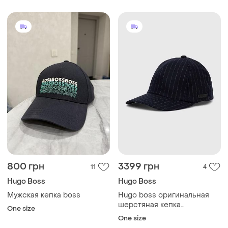
800 грн
3399 грн
11
4
Hugo Boss
Hugo Boss
Мужская кепка boss
Hugo boss оригинальная
шерстяная кепка
One size
бейсболка
One size