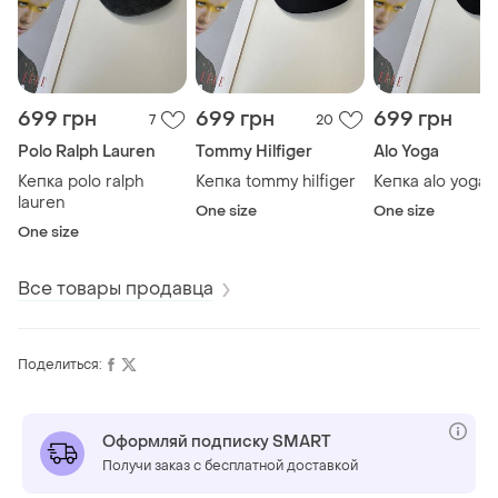
699 грн
699 грн
699 грн
7
20
Polo Ralph Lauren
Tommy Hilfiger
Alo Yoga
Кепка polo ralph
Кепка tommy hilfiger
Кепка alo yoga
lauren
One size
One size
One size
Все товары продавца
Поделиться:
Оформляй подписку SMART
Получи заказ с бесплатной доставкой