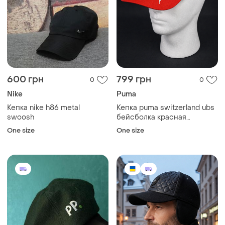
600 грн
799 грн
0
0
Nike
Puma
Кепка nike h86 metal
Кепка puma switzerland ubs
swoosh
бейсболка красная
текстильная на ремешке
One size
One size
регулируемая оригинал
adidas nike new era reebok
lacoste