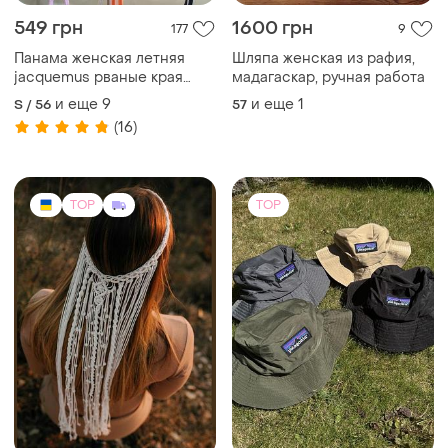
549 грн
1600 грн
177
9
Панама женская летняя
Шляпа женская из рафия,
jacquemus рваные края
мадагаскар, ручная работа
черного, бежевого, белого
и еще
9
и еще
1
S / 56
57
цвета
(16)
TOP
TOP