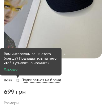
Вам интересны вещи этого
бренда? Подпишитесь на него,
В наличии
5 шт
чтобы узнавать о новинках
Кепка boss
Хорошо
Подписаться на бренд
Boss
699 грн
Размеры: