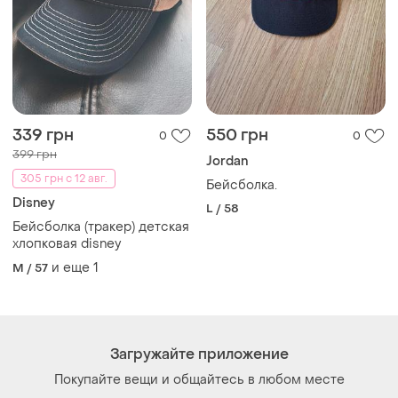
339 грн
550 грн
0
0
399 грн
Jordan
305 грн с 12 авг.
Бейсболка.
Disney
L / 58
Бейсболка (тракер) детская
хлопковая disney
и еще
1
M / 57
Загружайте приложение
Покупайте вещи и общайтесь в любом месте