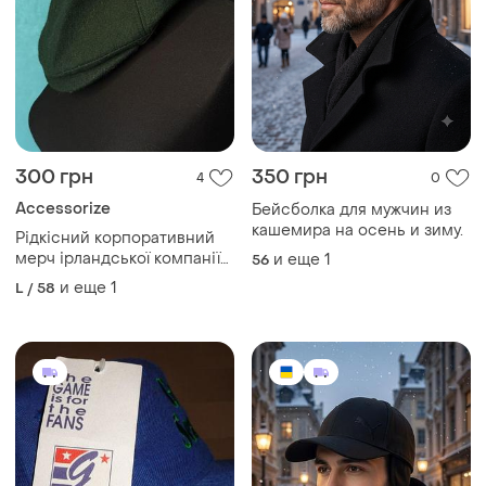
300 грн
350 грн
4
0
Accessorize
Бейсболка для мужчин из
кашемира на осень и зиму.
Рідкісний корпоративний
мерч ірландської компанії
и еще
1
56
paddy power. темно-зелена
и еще
1
L / 58
бейсболка з вишивкою pp
кепка восьмиклинка
канголка