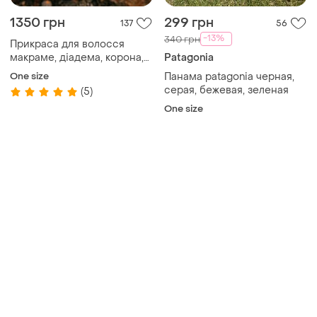
1350 грн
299 грн
137
56
-13%
340 грн
Прикраса для волосся
макраме, діадема, корона,
Patagonia
обруч, пов'язка, вінок
One size
Панама patagonia черная,
серая, бежевая, зеленая
(5)
One size