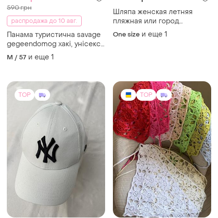
590 грн
Шляпа женская летняя
пляжная или город
распродажа до 10 авг.
натуральное волокно
и еще
1
Панама туристична savage
One size
мадагаскар
gegeendomog хакі, унісекс,
57–58 см
и еще
1
M / 57
TOP
TOP