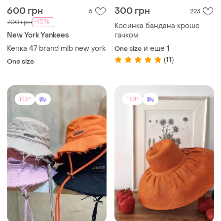
600 грн
300 грн
5
223
-15%
700 грн
Косинка бандана кроше
New York Yankees
гачком
Кепка 47 brand mlb new york
и еще
1
One size
(11)
One size
TOP
TOP