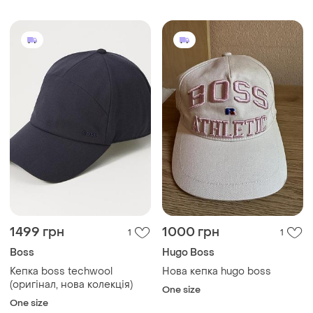
1499 грн
1000 грн
1
1
Boss
Hugo Boss
Кепка boss techwool
Нова кепка hugo boss
(оригінал, нова колекція)
One size
One size