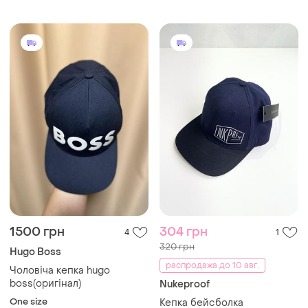
1500 грн
304 грн
4
1
320 грн
Hugo Boss
распродажа до 10 авг.
Чоловіча кепка hugo
boss(оригінал)
Nukeproof
One size
Кепка бейсболка