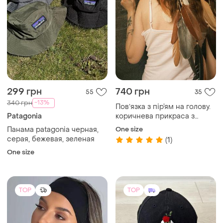
299 грн
740 грн
55
35
-13%
340 грн
Повʼязка з пір’ям на голову.
Patagonia
коричнева прикраса з
пір’ям бохо хіпі вирій
Панама patagonia черная,
One size
простонеба
серая, бежевая, зеленая
(1)
One size
TOP
TOP