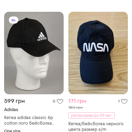
текстильная на ремешке
регулируемая оригинал
carhartt nike adidas puma
von dutch
599 грн
171 грн
0
1
180 грн
Adidas
распродажа до 09 авг.
Кепка adidas classic 6p
cotton лого бейсболка
Кепка/бейсболка черного
черная текстильная
цвета размер s/m
One size