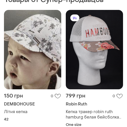
150 грн
799 грн
0
0
DEMBOHOUSE
Robin Ruth
Літня кепка
Кепка тракер robin ruth
hamburg белая бейсболка
42
цветочный принт
One size