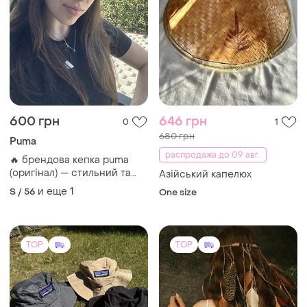
600 грн
646 грн
0
1
680 грн
Puma
распродажа до 09 авг.
🔥 брендова кепка puma
(оригінал) — стильний та
Азійський капелюх
базовий аксесуар!
и еще
1
S / 56
One size
TOP
TOP