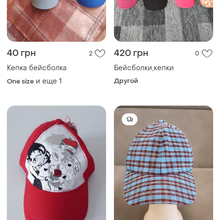
40 грн
420 грн
2
0
Кепка бейсболка
Бейсболки,кепки
и еще
1
Другой
One size