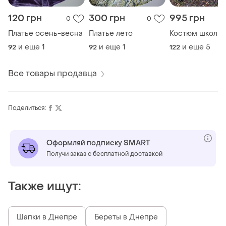
120 грн
300 грн
995 грн
0
0
Платье осень-весна
Платье лето
Костюм школь
и еще
1
и еще
1
и еще
5
92
92
122
Все товары продавца
Поделиться:
Оформляй подписку SMART
Получи заказ с бесплатной доставкой
Также ищут:
Шапки в Днепре
Береты в Днепре