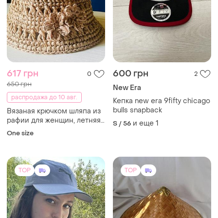
617 грн
600 грн
0
2
650 грн
New Era
распродажа до 10 авг.
Кепка new era 9fifty chicago
bulls snapback
Вязаная крючком шляпа из
рафии для женщин, летняя
и еще
1
S / 56
шляпа ручной работы по
One size
рафии, плетеная пляжная
шляпа от солнца, легкая
шляпа в стиле бохо, капе
TOP
TOP