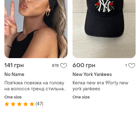
141 грн
600 грн
878
1
No Name
New York Yankees
Пов'язка повязка на голову
Кепка new era 9forty new
на волосся тренд стильна
york yankees
модна нова
One size
One size
(47)