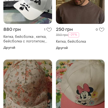
880 грн
250 грн
1
0
-29%
350 грн
Кепка, бейсболка , кепка,
бейсболка с логотипом,
Кепка, бейсболка
брендовые кепки
Другой
Другой