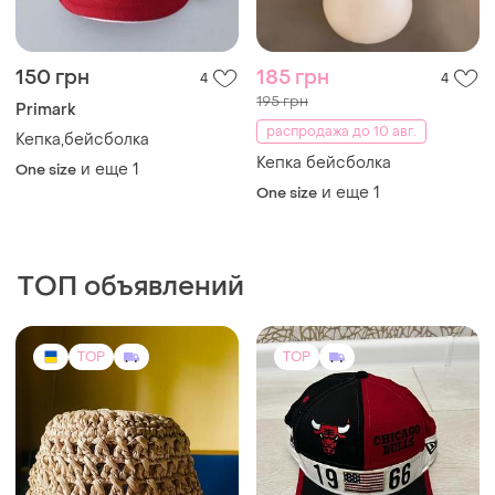
150 грн
185 грн
4
4
195 грн
Primark
распродажа до 10 авг.
Кепка,бейсболка
Кепка бейсболка
и еще
1
One size
и еще
1
One size
ТОП объявлений
TOP
TOP