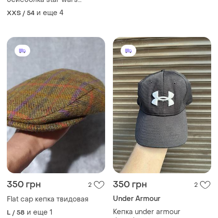
чорного кольору з
и еще
4
XXS / 54
галактичним принтом на
всій поверхні.
350 грн
350 грн
2
2
Under Armour
Flat cap кепка твидовая
Кепка under armour
и еще
1
L / 58