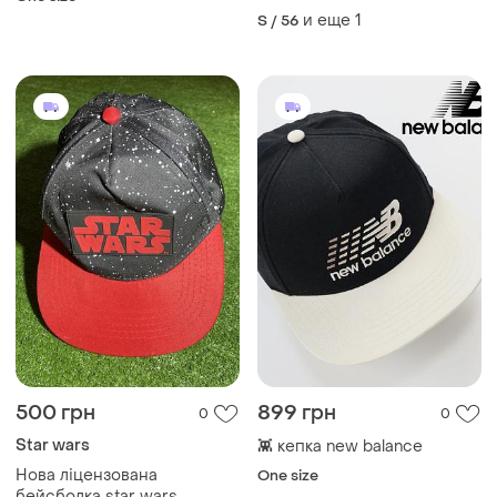
мужская женская на
и еще
1
S / 56
ремешке регулируемая
оригинал carhartt nike puma
jordan boss
500 грн
899 грн
0
0
Star wars
👾 кепка new balance
Нова ліцензована
One size
бейсболка star wars