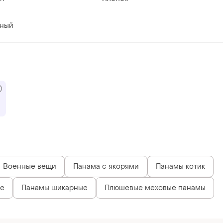
вный
Военные вещи
Панама с якорями
Панамы котик
ые
Панамы шикарные
Плюшевые меховые панамы