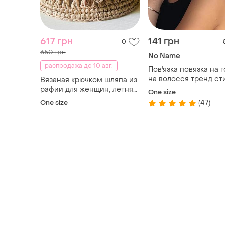
617 грн
141 грн
0
650 грн
No Name
распродажа до 10 авг.
Пов'язка повязка на 
на волосся тренд ст
Вязаная крючком шляпа из
модна нова
рафии для женщин, летняя
One size
шляпа ручной работы по
One size
(47)
рафии, плетеная пляжная
шляпа от солнца, легкая
шляпа в стиле бохо, капе