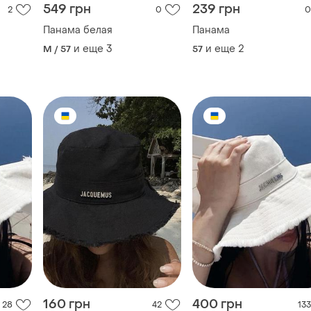
549 грн
239 грн
2
0
0
Панама белая
Панама
и еще
3
и еще
2
M / 57
57
160 грн
400 грн
28
42
133