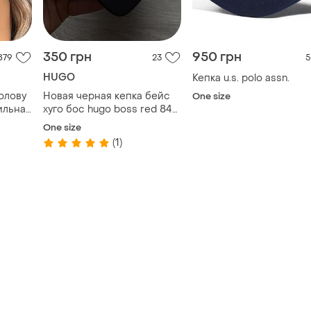
350 грн
950 грн
879
23
5
HUGO
Кепка u.s. polo assn.
голову
Новая черная кепка бейс
One size
ильна
хуго бос hugo boss red 84
luxury, one size, оригинал
One size
(1)