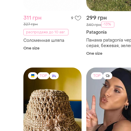
311 грн
299 грн
9
327 грн
-13%
340 грн
Patagonia
распродажа до 10 авг.
Панама patagonia че
Соломенная шляпа
серая, бежевая, зел
One size
One size
TOP
TOP