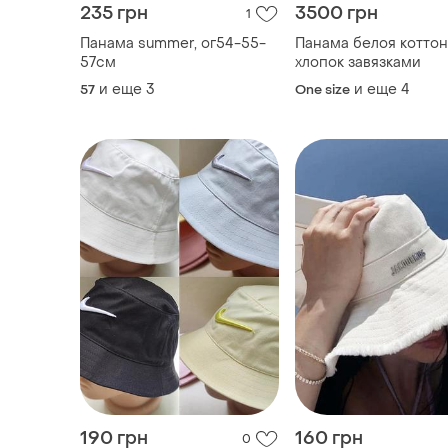
235 грн
3500 грн
1
Панама summer, ог54-55-
Панама белоя коттон
57см
хлопок завязками
и еще
3
и еще
4
57
One size
190 грн
160 грн
0