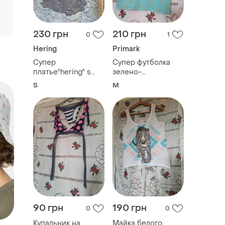
230 грн
210 грн
0
1
Hering
Primark
Супер
Супер футболка
платье"hering" s
зелено-
100%вискоза
золотиста,р.м,100%
S
M
котон,бангладеж"primark"
90 грн
190 грн
0
0
Купальник на
Майка белого