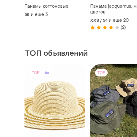
Панамы коттоновые
Панама jacquemus, м
цветов
и еще
3
58
и еще
20
XXS / 54
(2)
ТОП объявлений
TOP
TOP