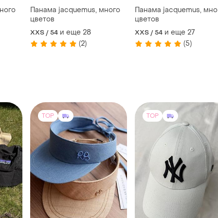
ного
Панама jacquemus, много
Панама jacquemus, мно
цветов
цветов
и еще
28
и еще
27
XXS / 54
XXS / 54
(2)
(5)
TOP
TOP