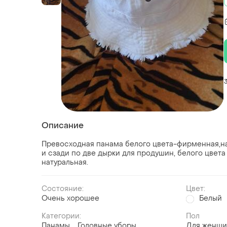
Описание
Превосходная панама белого цвета-фирменная,на
и сзади по две дырки для продушин, белого цвета
натуральная.
Состояние:
Цвет:
Очень хорошее
Белый
Категории:
Пол
Панамы
Головные уборы
Для женщ