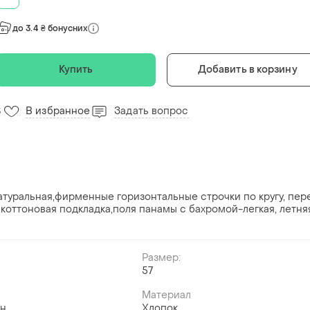
до 3.4 ₴ бонусних
Купить
Добавить в корзину
В избранное
Задать вопрос
3
туральная,фирменные горизонтальные строчки по кругу, пер
 коттоновая подкладка,поля панамы с бахромой-легкая, летня
Размер:
57
Материал
ин
Хлопок