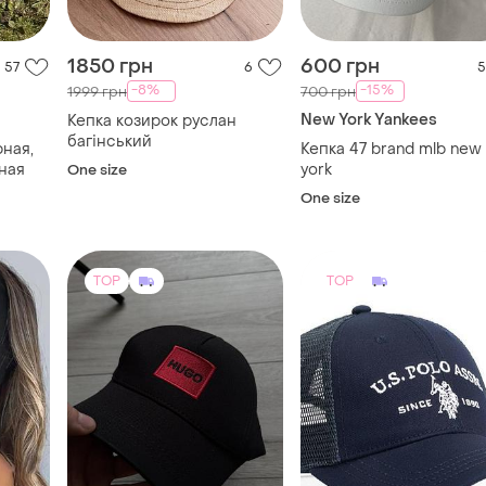
1850 грн
600 грн
57
6
5
-8%
-15%
1999 грн
700 грн
New York Yankees
Кепка козирок руслан
багінський
рная,
Кепка 47 brand mlb new
еная
york
One size
One size
TOP
TOP