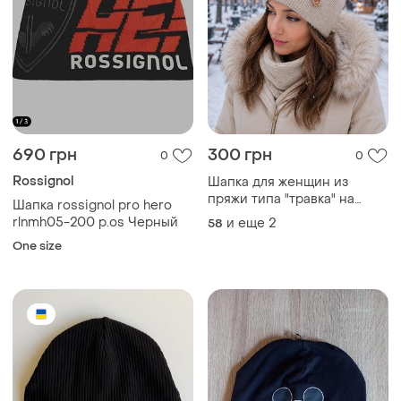
190 грн
70 грн
4
0
Тalvi
C&A
Стильная черная шапка в
Двойная трикотажная
рубчик р.52-54
шапка на мальчика
и еще
2
и еще
1
54
55
Загружайте приложение