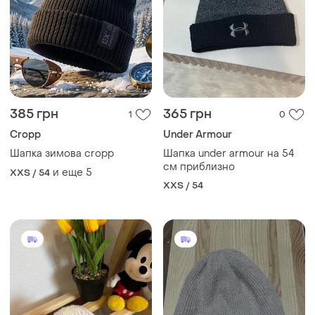
200 грн
385 грн
0
3
& Other Stories
Barts
Мила шапочка з
Шапка barts 50%кашемір
ведмедиком до 12 місяців
и еще
1
S / 56
Другой