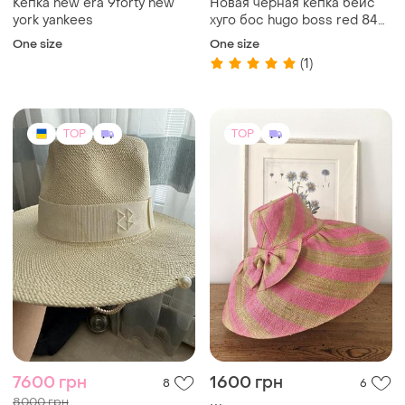
7600 грн
1600 грн
8
6
8000 грн
Шляпа женская летняя
пляжная или город
распродажа до 10 авг.
натуральное волокно
Ruslan Baginskiy
и еще
1
One size
мадагаскар
Капелюх від rb оригінал
S / 56
TOP
TOP