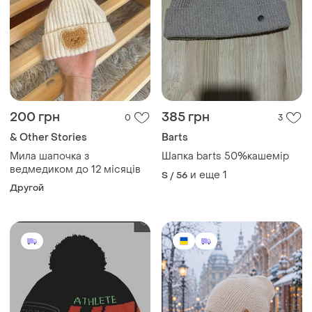
690 грн
300 грн
0
0
Rossignol
Шапка для женщин из
пряжи типа "травка" на
Шапка rossignol pro herо
осень и зиму.
rlnmh05-200 р.os Черный
и еще
2
58
One size