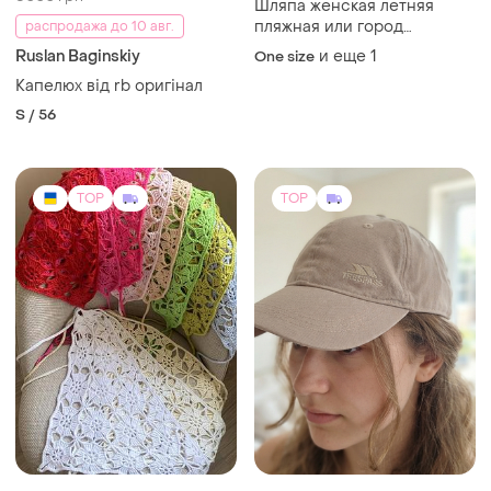
300 грн
245 грн
223
5
-11%
275 грн
Косинка бандана кроше
гачком
Trespass
и еще
1
Оригинальная бейсболка /
One size
кепка trespass бежевого
(11)
цвета
One size
TOP
TOP