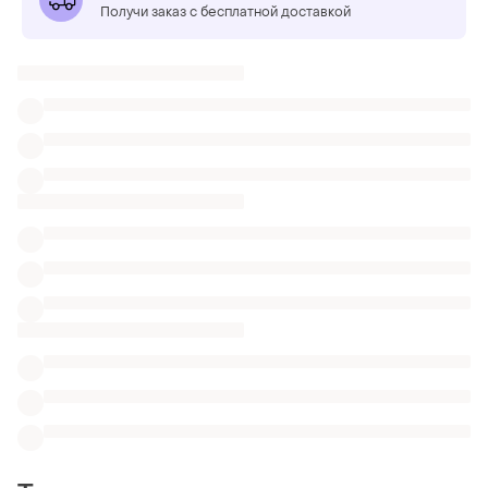
Получи заказ с бесплатной доставкой
Также ищут:
Панамы в Днепре
Банданы в Днепре
Рюкзаки в Днепре
Военные вещи
Шапка h&m 1 2 мес
Шапки ugg с натуральным помпоном
Детские панамки под хвостики
Мужские вязаные чулки
Шапки из флиса для взрослых