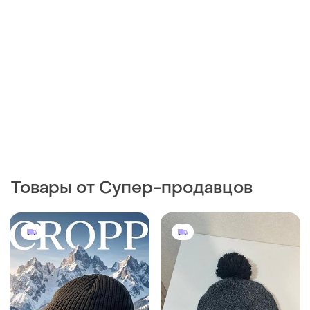
385 грн
365 грн
1
0
Cropp
Under Armour
Шапка зимова cropp
Шапка under armour на 54
см приблизно
и еще
5
XXS / 54
XXS / 54