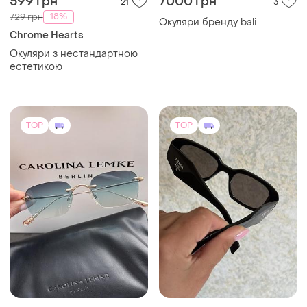
599 грн
7000 грн
21
3
-18%
729 грн
Окуляри бренду bali
Chrome Hearts
Окуляри з нестандартною
естетикою
TOP
TOP