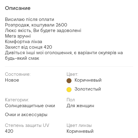
Описание
Висилаю після оплати
Розпродаж, коштували 2600
Люкс якість, Ви будете задоволені
Мега зручні
Комфортна лінза
Захист від сонця 420
Дивіться інші мої оголошення, є варіанти окулярів на
будь-який смак
Состояние:
Цвет:
Новое
Коричневый
Золотистый
Категории:
Пол
Солнцезащитные очки
Для женщин
Очки и аксессуары
Степень защиты UV
Цвет линзы
420
Коричневый