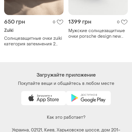
650 грн
1399 грн
0
0
Zuiki
Мужские солнцезащитные
очки porsche design new
Солнцезащитные очки zuiki
2026
категория затемнения 2
фиолетовые с черным с
перламутром с блестками
Загружайте приложение
Покупайте вещи и общайтесь в любом месте
Как это работает?
Украина, 02121, Киев, Харьковское шоссе, дом 201-