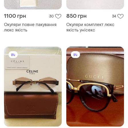
1100 грн
850 грн
30
34
Окуляри повне пакування
Окуляри комплект люкс
люкс якість
якість унісекс