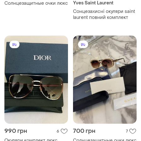
Yves Saint Laurent
Солнцезащитные очки люкс
Сонцезахисні окуляри saint
laurent повний комплект
990 грн
700 грн
6
7
Окуляри комплект люкс
Солнцезащитные очки люкс