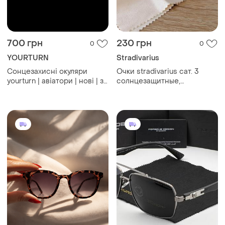
700 грн
230 грн
0
0
YOURTURN
Stradivarius
Сонцезахисні окуляри
Очки stradivarius сат. 3
yourturn | авіатори | нові | з
солнцезащитные,
чохлом
коричневые