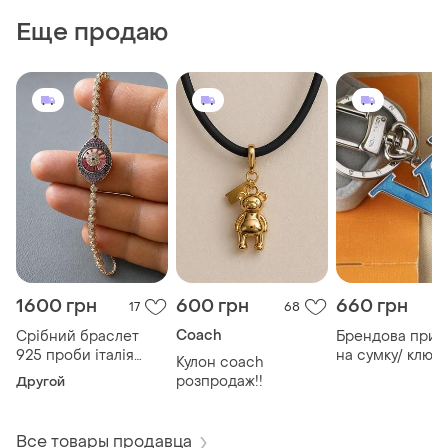
Еще продаю
1600 грн
600 грн
660 грн
17
68
Coach
Срібний браслет
Брендова прик
925 проби італія
на сумку/ ключі
Кулон coach
фіаніти
лого люкс якіст
розпродаж!!
Другой
Все товары продавца