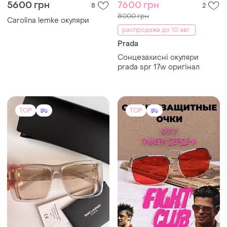
5600 грн
7600 грн
8
2
8000 грн
Carolina lemke окуляри
распродажа до 10 авг.
Prada
Сонцезахисні окуляри
prada spr 17w оригінал
TOP
TOP