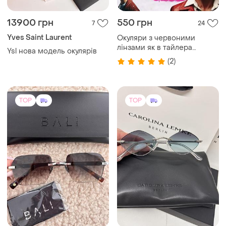
13900 грн
550 грн
7
24
Yves Saint Laurent
Окуляри з червоними
лінзами як в тайлера
Ysl нова модель окулярів
держена з фільму
(2)
бійцівський клуб очки
сувенир подарок
TOP
TOP