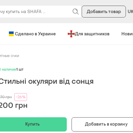
Добавить товар
U
Сделано в Украине
Для защитников
Нови
тные очки
В наличии
1 шт
Стильні окуляри від сонця
270
грн
-26%
200 грн
Купить
Добавить в корзину