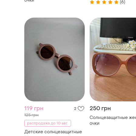
очки
(6)
119 грн
250 грн
2
125 грн
Солнцезащитные же
очки
распродажа до 10 авг.
Детские солнцезащитные