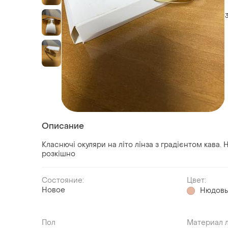
Описание
Класнючі окуляри на літо лінза з градієнтом кава. 
розкішно
Состояние:
Цвет:
Новое
Нюдов
Пол
Материал 