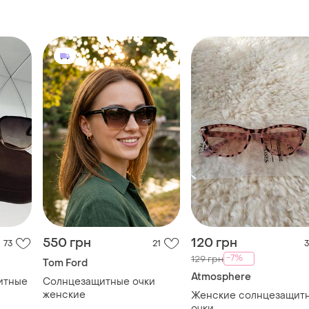
550 грн
120 грн
73
21
3
-7%
129 грн
Tom Ford
Atmosphere
итные
Солнцезащитные очки
женские
Женские солнцезащит
очки