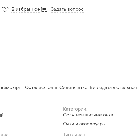
В избранное
Задать вопрос
3
Неймовірні. Осталися одні. Сидять чітко. Виглядають стильно і
Категории:
Солнцезащитные очки
ый
Очки и аксессуары
линз
Тип линзы