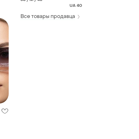
замшевые сапожки
UA 40
Все товары продавца