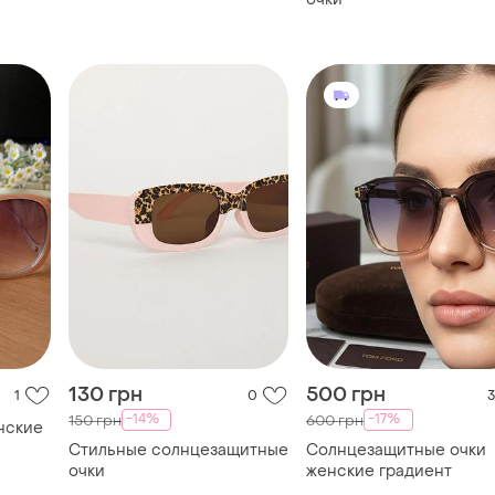
130 грн
500 грн
1
0
3
-14%
-17%
150 грн
600 грн
нские
Стильные солнцезащитные
Солнцезащитные очки
очки
женские градиент