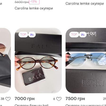
-13%
5600 грн
ри
Carolina lemke окуляри
Carolina lemke окуляри
TOP
TOP
7000 грн
7500 грн
38
6
21
ри
Окуляри бренду bali
Окуляри сонцезахисні 