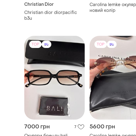
Christian Dior
Carolina lemke окуля
новий колір
Christian dior diorpacific
b3u
TOP
TOP
7000 грн
5600 грн
7
Окуляри бренду bali
Carolina lemke окуля