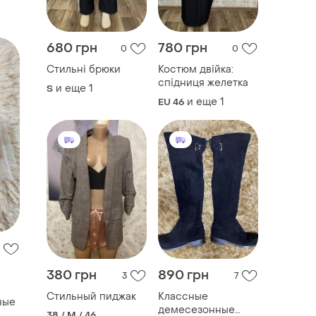
680 грн
780 грн
0
0
Стильні брюки
Костюм двійка:
спідниця желетка
и еще
1
S
и еще
1
EU 46
380 грн
890 грн
3
7
Стильный пиджак
Классные
ные
демесезонные
38 / M / 46