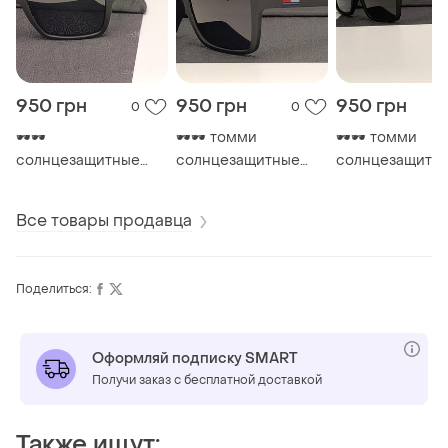
950 грн
950 грн
950 грн
0
0
🕶️🕶️
🕶️🕶️ томми
🕶️🕶️ томми
солнцезащитные
солнцезащитные
солнцезащитн
очки томми 🕶️🕶️
очки 🕶️🕶️
очки 🕶️🕶️
Все товары продавца
Поделиться:
Оформляй подписку SMART
Получи заказ с бесплатной доставкой
Также ищут: