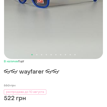
В наличии
1 шт
👓👓 wayfarer 👓👓
550
грн
распродажа до 10 августа
522 грн