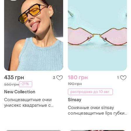
435 грн
180 грн
3
1
190 грн
-21%
550 грн
New Collection
распродажа до 10 авг.
Солнцезащитные очки
Sinsay
унисекс квадратные с
Сонячные очки sinsay
желтой линзой и черной
солнцезащитные lips губки
оправой
губки розовые очень
нежные