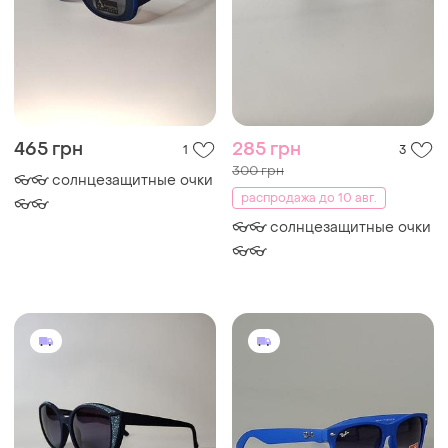
465 грн
285 грн
1
3
300 грн
👓👓 солнцезащитные очки
распродажа до 10 авг.
👓👓
👓👓 солнцезащитные очки
👓👓