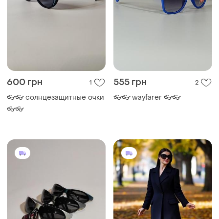
600 грн
555 грн
1
2
👓👓 солнцезащитные очки
👓👓 wayfarer 👓👓
👓👓