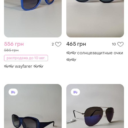
556 грн
465 грн
2
10
585 грн
👓👓 солнцезащитные очки
распродажа до 10 авг.
👓👓
👓👓 wayfarer 👓👓