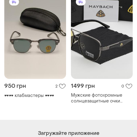
950 грн
1499 грн
2
0
Мужские фотохромные
🕶️🕶️ клабмастеры 🕶️🕶️
солнцезащитные очки
maybach new 2026
Загружайте приложение