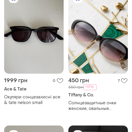
1999 грн
450 грн
0
7
-19%
550 грн
Ace & Tate
Tiffany & Co.
Окуляри сонцезахисні ace
& tate nelson small
Солнцезащитные очки
женские, овальные
градиентные очки от
солнца 2026