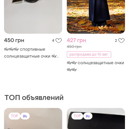
450 грн
427 грн
4
2
450 грн
👓👓👓 спортивные
распродажа до 10 авг.
солнцезащитные очки 👓👓
👓👓 солнцезащитные очки
👓
👓👓
ТОП объявлений
TOP
TOP