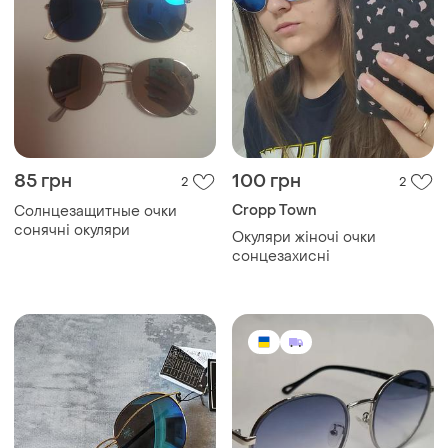
85 грн
100 грн
2
2
Cropp Town
Солнцезащитные очки
сонячні окуляри
Окуляри жіночі очки
сонцезахисні