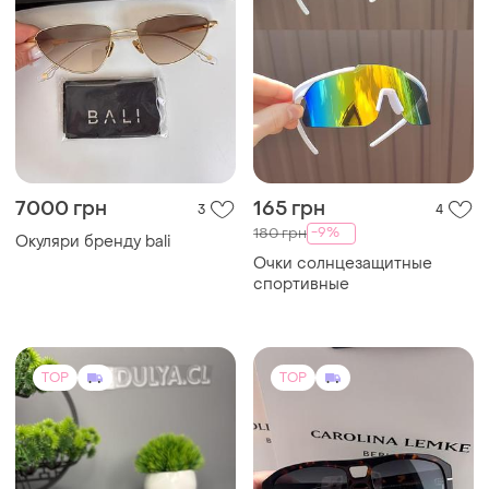
7000 грн
165 грн
3
4
-9%
180 грн
Окуляри бренду bali
Очки солнцезащитные
спортивные
TOP
TOP