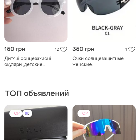
150 грн
350 грн
12
4
Дитячі сонцезахисні
Очки солнцезащитные
окуляри ,детские
женские.
солнцезащитные очки
ТОП объявлений
TOP
TOP