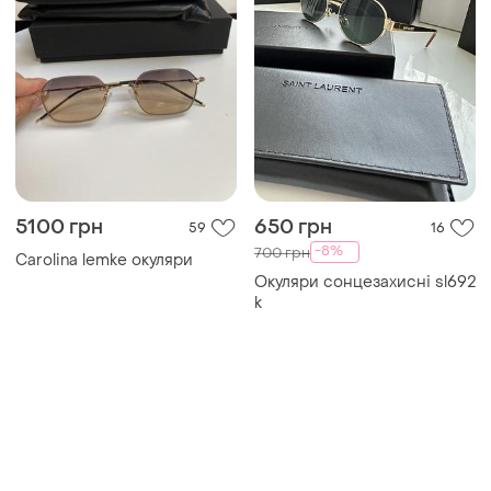
5100 грн
650 грн
59
16
-8%
700 грн
Carolina lemke окуляри
Окуляри сонцезахисні sl692
k