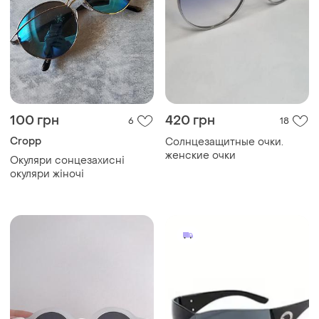
100 грн
420 грн
6
18
Cropp
Солнцезащитные очки.
женские очки
Окуляри сонцезахисні
окуляри жіночі