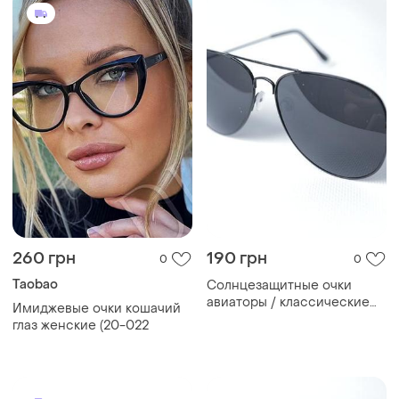
260 грн
190 грн
0
0
Taobao
Солнцезащитные очки
авиаторы / классические
Имиджевые очки кошачий
черные капли (унисекс)
глаз женские (20-022