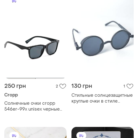
250 грн
130 грн
2
1
Cropp
Стильные солнцезащитные
круглые очки в стиле
Солнечные очки cropp
стимпанк / черные ретро
546er-99x unisex черные
винтаж (унисекс)
one size