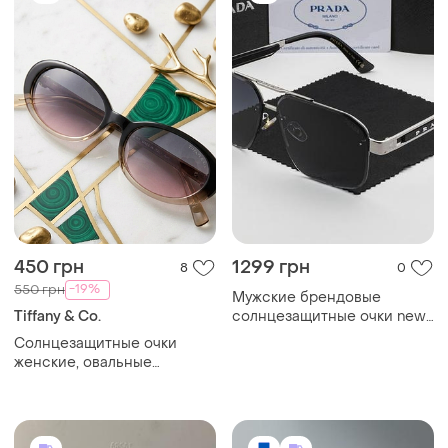
450 грн
1299 грн
8
0
-19%
550 грн
Мужские брендовые
Tiffany & Co.
солнцезащитные очки new
2026 (итальянский бренд)
Солнцезащитные очки
женские, овальные
градиентные очки от
солнца 2026