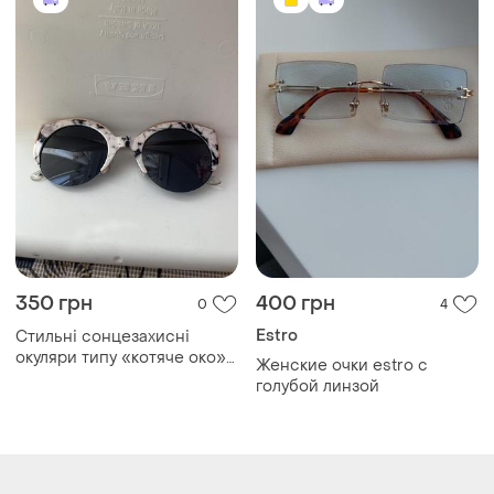
350 грн
400 грн
0
4
Estro
Стильні сонцезахисні
окуляри типу «котяче око»
Женские очки estro с
мають вишукану оправу з
голубой линзой
мармуровим принтом та
металевими акцентами