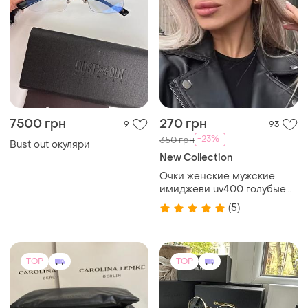
7500 грн
270 грн
9
93
-23%
350 грн
Bust out окуляри
New Collection
Очки женские мужские
имиджеви uv400 голубые
авиаторы новые
(5)
TOP
TOP