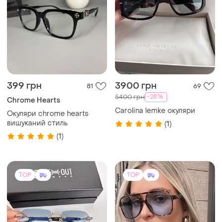
399 грн
3900 грн
81
69
-28%
5400 грн
Chrome Hearts
Carolina lemke окуляри
Окуляри chrome hearts
вишуканий стиль
(1)
(1)
TOP
TOP