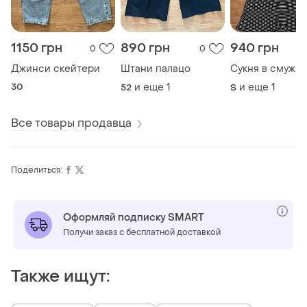
1150 грн
890 грн
940 грн
0
0
Джинси скейтери
Штани палацо
Сукня в смужку
30
и еще
1
и еще
1
52
S
Все товары продавца
Поделиться:
Оформляй подписку SMART
Получи заказ с бесплатной доставкой
Также ищут: