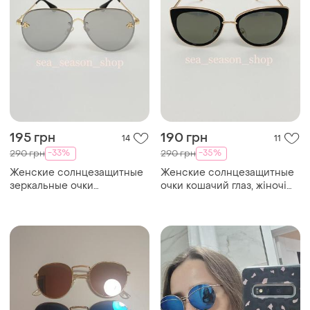
195 грн
190 грн
14
11
-33%
-35%
290 грн
290 грн
Женские солнцезащитные
Женские солнцезащитные
зеркальные очки
очки кошачий глаз, жіночі
капельки,жіночі окуляри
сонцезахисні окуляри
сонцезахисні