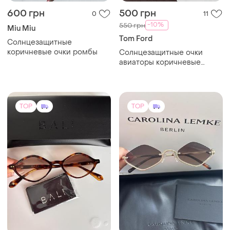
600 грн
500 грн
0
11
-10%
550 грн
Miu Miu
Tom Ford
Солнцезащитные
коричневые очки ромбы
Солнцезащитные очки
авиаторы коричневые
леопардовые, очки от
солнца 2026 леопард
TOP
TOP