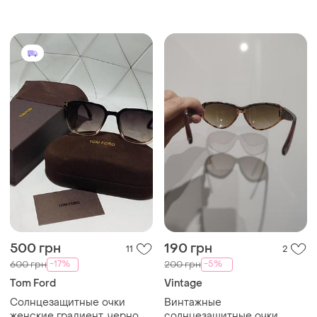
от солнца
очки от солнца 2026
темно-коричневые ромб.
500 грн
190 грн
11
2
-17%
-5%
600 грн
200 грн
Tom Ford
Vintage
Солнцезащитные очки
Винтажные
женские градиент, черно
солнцезащитные очки