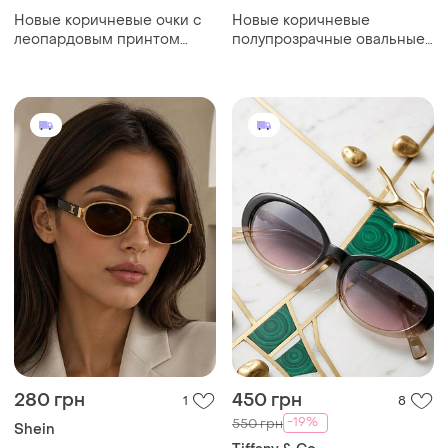
Новые коричневые очки с
Новые коричневые
леопардовым принтом
полупрозрачные овальные
shein
очки shein
280 грн
450 грн
1
8
-19%
550 грн
Shein