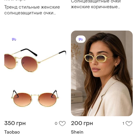
Солнцезащитные очки
женские коричневые
Тренд стильные женские
классические,
солнцезащитные очки
бесоправные очки
uv100 авиаторы очки маска
ромбообразные, ромбы
350 грн
200 грн
0
1
Taobao
Shein