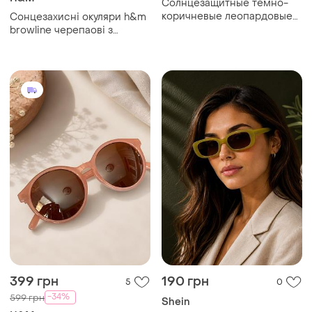
Солнцезащитные темно-
коричневые леопардовые
Сонцезахисні окуляри h&m
женские очки, очки от
browline черепаові з
солнца 2026 с широкой
золотистою оправою uv400
дужкой трендовой
cat.2
399 грн
190 грн
5
0
-34%
599 грн
Shein