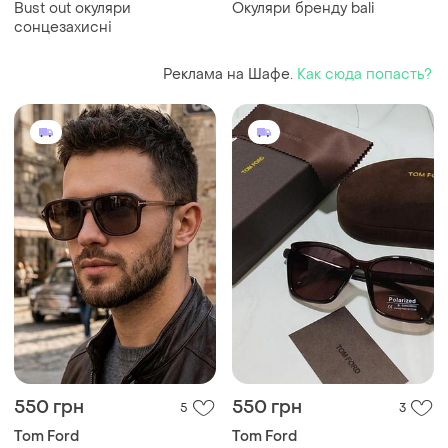
Bust out окуляри
Окуляри бренду bali
сонцезахисні
Реклама на Шафе.
Как сюда попасть?
550 грн
550 грн
5
3
Tom Ford
Tom Ford