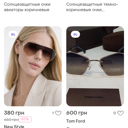
Солнцезащитные очки
Солнцезащитные темно-
авиаторы коричневые
коричневые очки,
шоколадные классические
женские очки
380 грн
600 грн
1
0
-42%
650 грн
Tom Ford
New Style