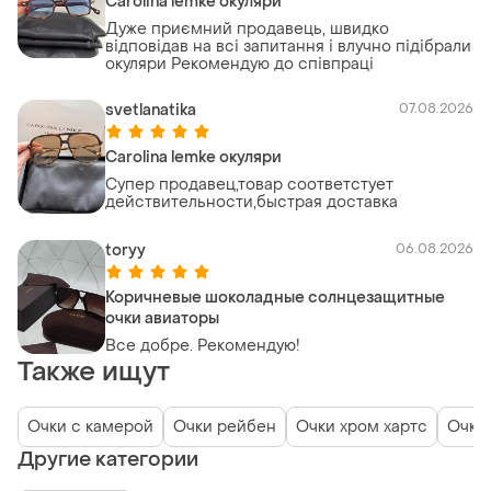
Carolina lemke окуляри
Дуже приємний продавець, швидко
відповідав на всі запитання і влучно підібрали
окуляри Рекомендую до співпраці
svetlanatika
07.08.2026
Carolina lemke окуляри
Супер продавец,товар соответстует
действительности,быстрая доставка
toryy
06.08.2026
Коричневые шоколадные солнцезащитные
очки авиаторы
Все добре. Рекомендую!
Также ищут
Очки с камерой
Очки рейбен
Очки хром хартс
Очки 
Другие категории