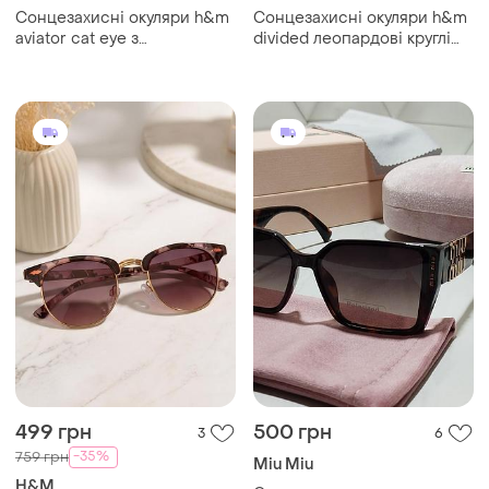
Сонцезахисні окуляри h&m
Сонцезахисні окуляри h&m
aviator cat eye з
divided леопардові круглі
дзеркальними лінзами
uv400 cat.2
uv400 cat.3
499 грн
500 грн
3
6
-35%
759 грн
Miu Miu
H&M