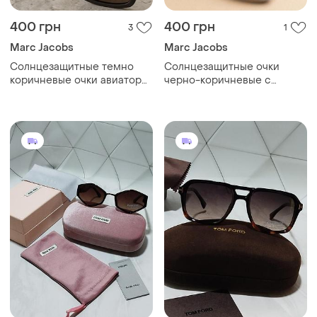
400 грн
400 грн
3
1
Marc Jacobs
Marc Jacobs
Солнцезащитные темно
Солнцезащитные очки
коричневые очки авиаторы,
черно-коричневые с
очки от солнца 2026
полной защитой от солнца,
шоколадные
авиаторы 2026, очки от
солнца черная оправа,
коричневая линза