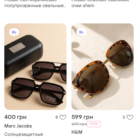
полупрозрачные овальные
очки shein
очки shein
400 грн
599 грн
8
5
-15%
699 грн
Marc Jacobs
H&M
Солнцезащитные