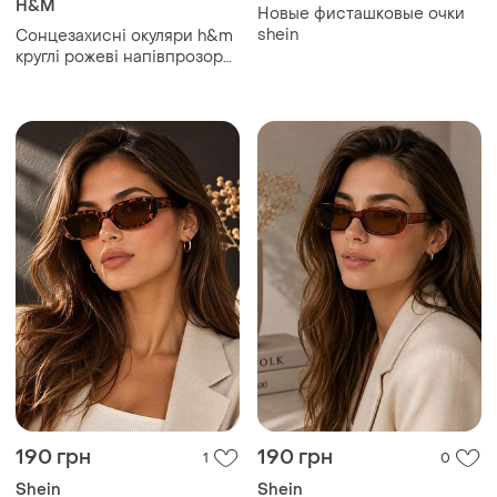
H&M
Новые фисташковые очки
shein
Сонцезахисні окуляри h&m
круглі рожеві напівпрозора
оправа uv400 cat.3 🌸
190 грн
190 грн
1
0
Shein
Shein