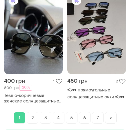
400 грн
450 грн
1
2
-20%
500 грн
👓🕶️ прямоугольные
Темно-коричневые
солнцезащитные очки 👓🕶️
женские солнцезащитные
очки, очки лето 2026
1
2
3
4
5
6
7
>