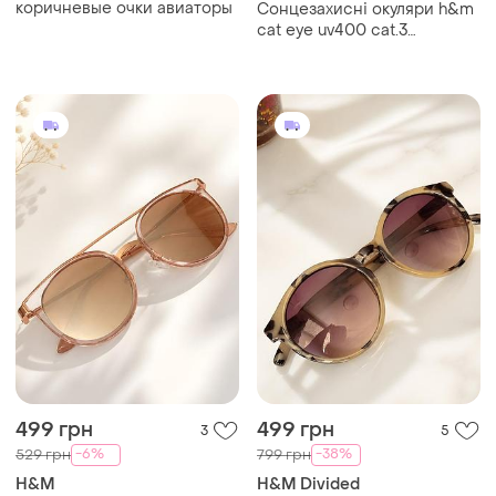
коричневые очки авиаторы
Сонцезахисні окуляри h&m
cat eye uv400 cat.3
черепаховий принт gold
luxe
499 грн
499 грн
3
5
-6%
-38%
529 грн
799 грн
H&M
H&M Divided