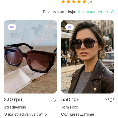
(3)
новые
Реклама на Шафе.
Как сюда попасть?
230 грн
550 грн
1
9
Stradivarius
Tom Ford
Очки stradivarius сат. 3
Солнцезащитные