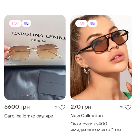
TOP
TOP
5600 грн
270 грн
2
76
New Collection
Carolina lemke окуляри
Очки очки uv400
имиджевые мокко "том
форд" стильные модные