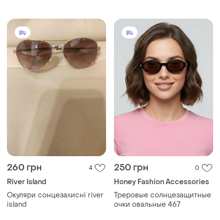
градиент
260 грн
250 грн
4
0
River Island
Honey Fashion Accessories
Окуляри сонцезахисні river
Треровые солнцезащитные
island
очки овальные 467