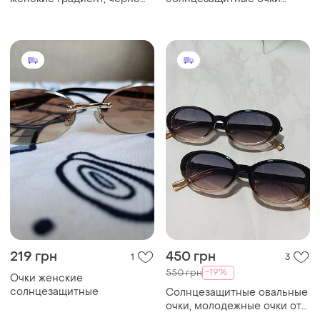
нюдовые, классические
черепаховая оправа cat-
очки от солнца 2026
eye 90s - y2k ретро
219 грн
450 грн
1
3
-19%
550 грн
Очки женские
солнцезащитные
Солнцезащитные овальные
очки, молодежные очки от
солнца овальной формы