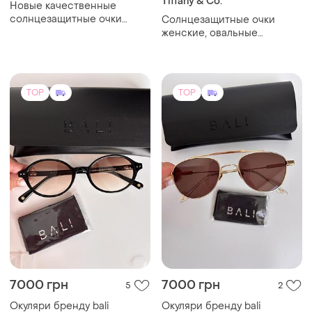
Tiffany & Co.
Новые качественные
солнцезащитные очки
Солнцезащитные очки
золото + коричневое
женские, овальные
стекло
градиентные очки от
солнца 2026
TOP
TOP
7000 грн
7000 грн
5
2
Окуляри бренду bali
Окуляри бренду bali