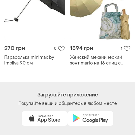
Как это работает?
Украина, 02121, Киев, Харьковское шоссе, дом 201-
203, буква 4Г
Политика конфиденциальности
Договор-оферта
Контакты
Мы в соцсетях
Вещи по щелчку сердца. Все права защищены
© 2026
Shafa.ua