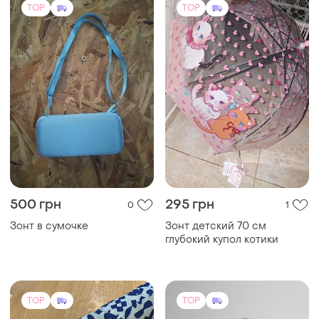
TOP
TOP
1090 грн
400 грн
2
0
Bisetti
Disney
Парасолька жіноча
Парасолька , зонт , зонтик ,
механічна бренду clima
дісней , дисней , стіч , стич
bisetti