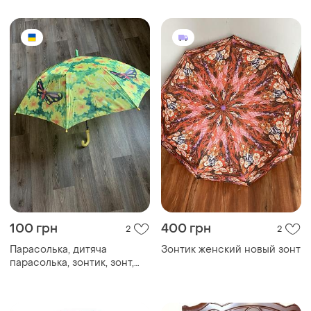
парасолька, зонтик, зонт,
зонт для девочки
400 грн
220 грн
2
3
Зонты мини , однотонные,
Зонт зонтик новенький из
18 см, механические ,fiaba
ничечины