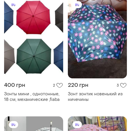
910 грн
450 грн
4
10
Женский стильный зонт
Зонт детский со скай,
автомат птицы, брендовые
либерти, эверест, зонтик
зонтики, женские зонты,
щенячий патруль, зонт, зонт,
зонтики, парасолька
зонт paw patrol розовый
для девочки