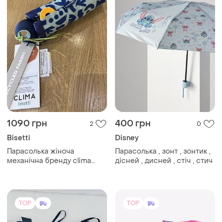
TOP
TOP
510 грн
375 грн
1
47
Женский зонт-автомат
распродажа до 10 авг.
(1)
(511) зонта женская цветы
абстракция 2*1 10 сп
thebest