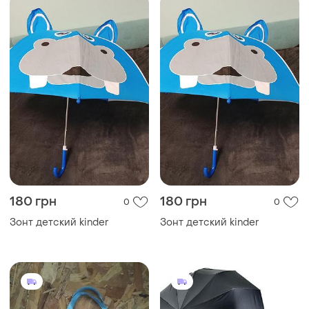
500 грн
1581 грн
0
0
Зонт в сумочке
Стильный мужской
складной зонт-автомат на
12 двойных спиц с прямой
ручкой от feeling rain,
черный, 02312-1