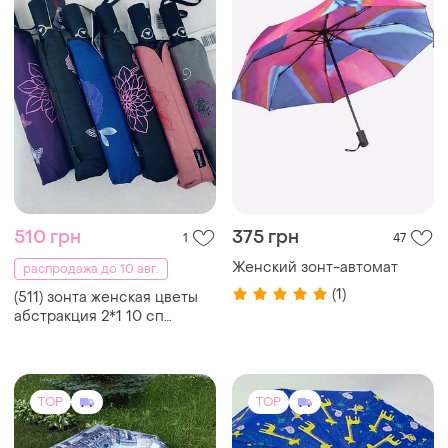
TOP
TOP
420 грн
530 грн
1
0
Зонт женский
Яркая зонт автомат
полуавтоматический london
жирафики
- paris