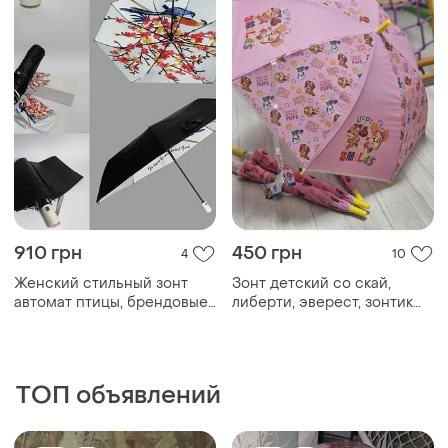
ТОП объявлений
TOP
TOP
500 грн
295 грн
0
1
Зонт в сумочке
Зонт детский 70 см
глубокий купол котики