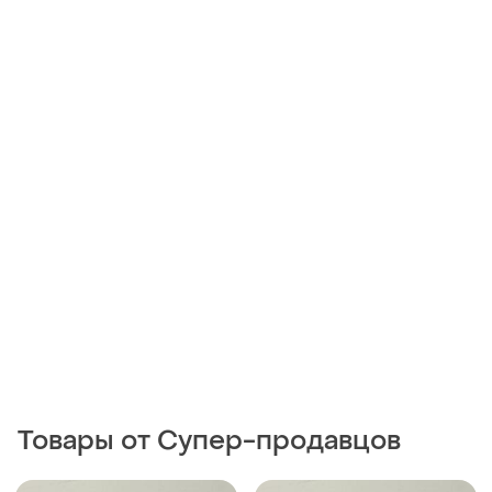
Товары от Супер-продавцов
180 грн
180 грн
0
0
Зонт детский kinder
Зонт детский kinder