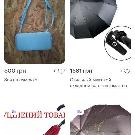
654 грн
1672 грн
0
0
Парасолька semi line red
Женский зонт автомат на
(2512-5) discounted
12+5+5 сегментных
карбоновых спиц, с
принтом "брызги
шампанского", коричневая
ручка wt 0018-6