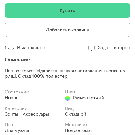
Купить
Добавить в корзину
В избранное
Задать вопрос
1
Описание
Напівавтомат (відкриття) шляхом натискання кнопки на
ручці. Склад 100% поліестер
Состояние:
Цвет:
Новое
Разноцветный
Категории:
Вид
Зонты
Аксессуары
Складной
Пол
Механизм
Для мужчин
Полуавтомат