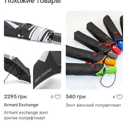
Armani exchange зонт
зонтик полуафтомат
100 грн
400 грн
2
2
Парасолька, дитяча
Зонтик женский новый зонт