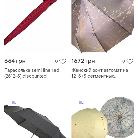
270 грн
1394 грн
0
1
Парасолька minimax by
Женский механический
impliva 90 см
зонт mario на 16 спиц с
рисунком внутри, жёлтый,
mr 04392-3
Загружайте приложение
Покупайте вещи и общайтесь в любом месте