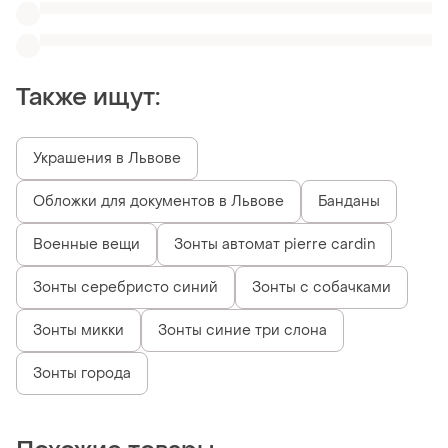
Похожие товары
2295 грн
540 грн
0
6
Armani Exchange
Зонт женский полуавтомат