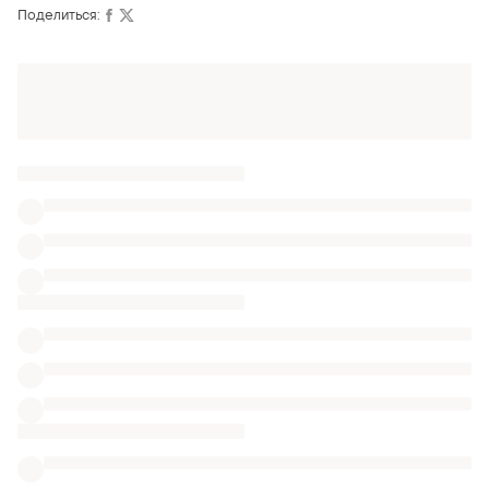
Поделиться:
Также ищут:
Украшения в Львове
Обложки для документов в Львове
Банданы
Военные вещи
Зонты автомат pierre cardin
Зонты серебристо синий
Зонты с собачками
Зонты микки
Зонты синие три слона
Зонты города