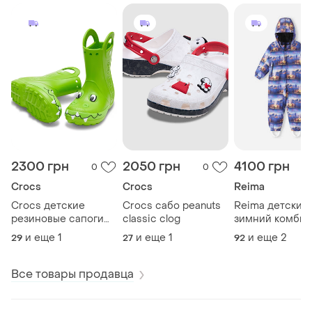
2300 грн
2050 грн
4100 грн
0
0
Crocs
Crocs
Reima
Crocs детские
Crocs сабо peanuts
Reima детский
резиновые сапоги
classic clog
зимний комбин
handle it duke rain
moomin lyster tw
и еще
1
и еще
1
и еще
2
29
27
92
boot
blue
Все товары продавца