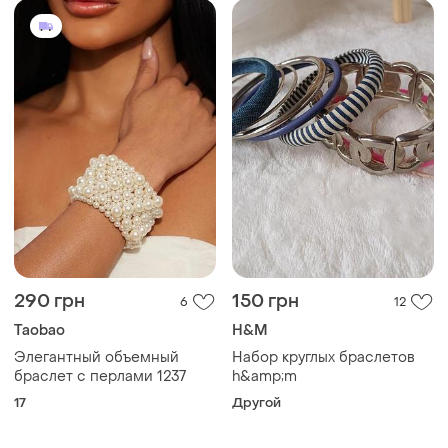
290 грн
150 грн
6
12
Taobao
H&M
Элегантный объемный
Набор круглых браслетов
браслет с перлами 1237
h&amp;m
17
Другой