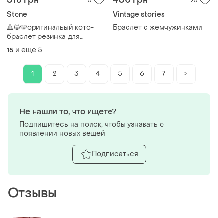
318 грн
400 грн
5
25
Stone
Vintage stories
🔺😺🩵оригинальый кото-
Браслет с жемчужинками
браслет резинка для
девочки, девушки
и еще
5
15
1
2
3
4
5
6
7
>
Не нашли то, что ищете?
Подпишитесь на поиск, чтобы узнавать о
появлении новых вещей
Подписаться
Отзывы