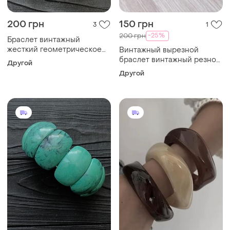
200 грн
150 грн
3
1
-25%
200 грн
Браслет винтажный
жесткий геометрическое
Винтажный вырезной
огранка
браслет винтажный резной
Другой
браслет
Другой