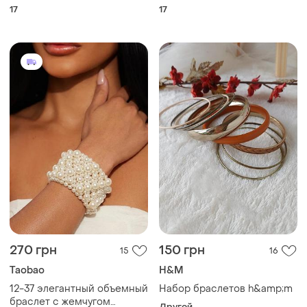
жемчуга 1299
17
17
270 грн
150 грн
15
16
Taobao
H&M
12-37 элегантный объемный
Набор браслетов h&amp;m
браслет с жемчугом
Другой