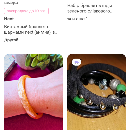
189 грн
Набір браслетів індія
зеленого олівкового
распродажа до 10 авг.
кольору 7 штук
Next
и еще
1
14
Винтажный браслет с
шармами next (англия), в
стиле бохо / этно
Другой