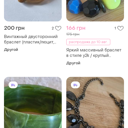
200 грн
166 грн
2
1
175 грн
Винтажный двусторонний
браслет (пластик/люцит,
распродажа до 10 авг.
дерево)
Другой
Яркий массивный браслет
в стиле y2k / круглый
браслет из крупных бусин
Другой
пластик