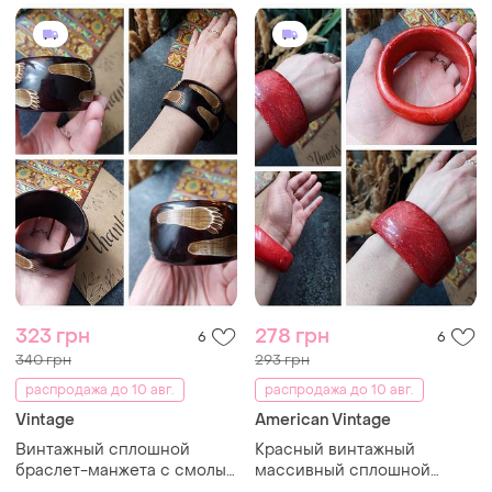
323 грн
278 грн
6
6
340 грн
293 грн
распродажа до 10 авг.
распродажа до 10 авг.
Vintage
American Vintage
Винтажный сплошной
Красный винтажный
браслет-манжета с смолы/
массивный сплошной
пластика с выбитым
браслет-манжета (диаметр