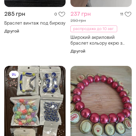
285 грн
237 грн
0
11
250 грн
Браслет винтаж под бирюзу
распродажа до 10 авг.
Другой
Широкий акриловий
браслет кольору екрю з
асиметричною формою
Другой