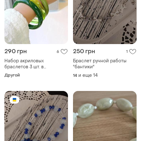
290 грн
250 грн
6
1
Набор акриловых
Браслет ручной работы
браслетов 3 шт. в
"бантики"
винтажном стиле, комплект
Другой
и еще
14
14
тонких браслетов зеленый
оливковый