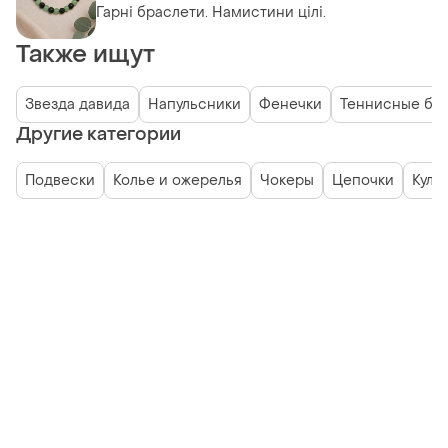
Гарні браслети. Намистини цілі.
Также ищут
Звезда давида
Напульсники
Фенечки
Теннисные бр
Другие категории
Подвески
Колье и ожерелья
Чокеры
Цепочки
Куло