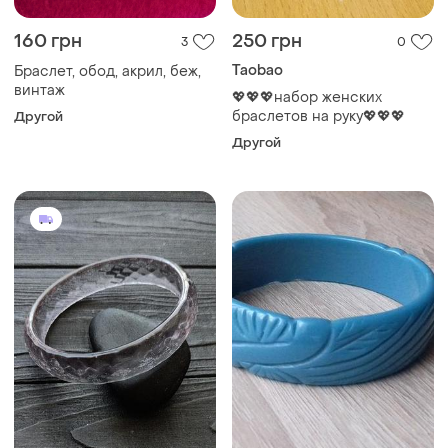
160 грн
250 грн
3
0
Taobao
Браслет, обод, акрил, беж,
винтаж
💖💖💖набор женских
браслетов на руку💖💖💖
Другой
Другой