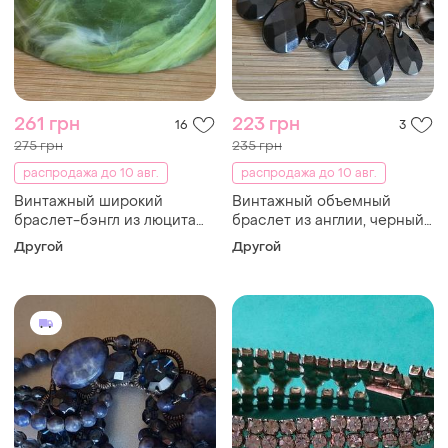
261 грн
223 грн
16
3
275 грн
235 грн
распродажа до 10 авг.
распродажа до 10 авг.
Винтажный широкий
Винтажный объемный
браслет-бэнгл из люцита
браслет из англии, черный
«зеленый мрамор», ретро
глянцевый statement
Другой
Другой
браслет