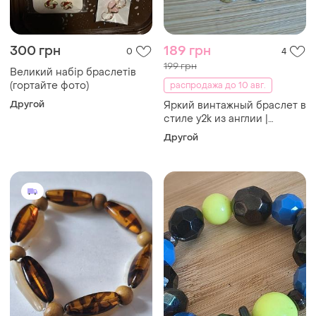
300 грн
189 грн
0
4
199 грн
Великий набір браслетів
(гортайте фото)
распродажа до 10 авг.
Другой
Яркий винтажный браслет в
стиле y2k из англии |
розовый пластиковый
Другой
жемчуг и шармы