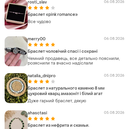
rosti_slav
06.08.2026
Браслет «pink romance»
Все чудово
merry00
06.08.2026
Браслет чоловічий спасі і сохрані
Чемний продавець, все детально пояснили,
розяснили та вчасно надіслали
natalia_dnipro
05.08.2026
Браслет з натурального каменю 8 мм
цукровий кварц амазоніт і білий агат
Дуже гарний браслет, дякую
ahasctasi
05.08.2026
Браслет из нефрита и скамьи.