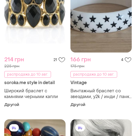
214 грн
166 грн
21
4
225 грн
175 грн
распродажа до 10 авг.
распродажа до 10 авг.
soroka.me style in detail
Vintage
Широкий браслет с
Винтажный браслет со
камнями черными капли
звездами, y2k / инди / панк
стиль, пластик
Другой
Другой