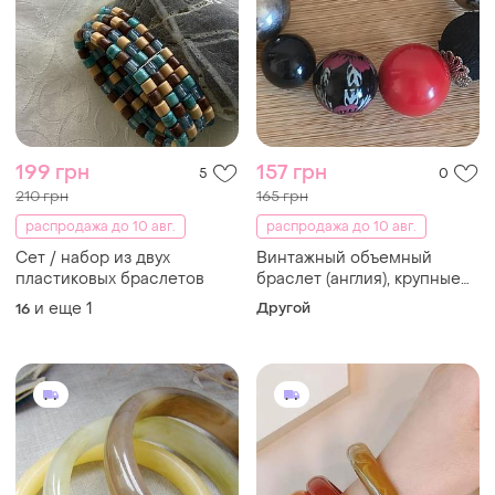
199 грн
157 грн
5
0
210 грн
165 грн
распродажа до 10 авг.
распродажа до 10 авг.
Сет / набор из двух
Винтажный объемный
пластиковых браслетов
браслет (англия), крупные
бусины
и еще
1
Другой
16