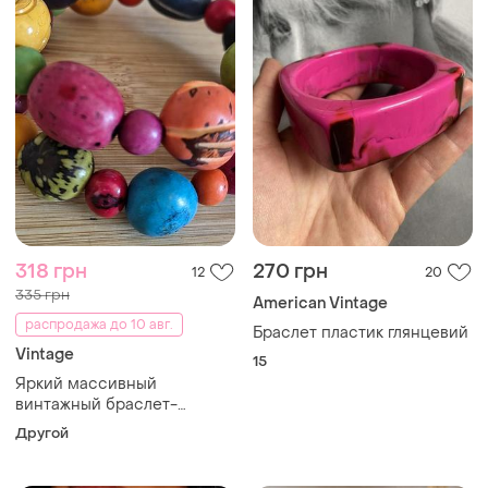
318 грн
270 грн
12
20
335 грн
American Vintage
распродажа до 10 авг.
Браслет пластик глянцевий
Vintage
15
Яркий массивный
винтажный браслет-
спираль из англии, плотный
Другой
звонкий ретро-пластик
бохо