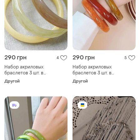
290 грн
290 грн
4
5
Набор акриловых
Набор акриловых
браслетов 3 шт. в
браслетов 3 шт. в
винтажном стиле, комплект
винтажном стиле, комплект
Другой
Другой
тонких браслетов светло-
тонких браслетов мокко
зеленый мокко