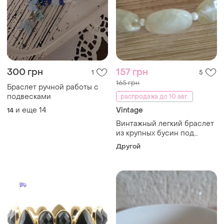
300 грн
157 грн
1
5
165 грн
Браслет ручной работы с
подвесками
распродажа до 10 авг.
и еще
14
Vintage
14
Винтажный легкий браслет
из крупных бусин под
нефрит / жадеит, пластик
Другой
y2k