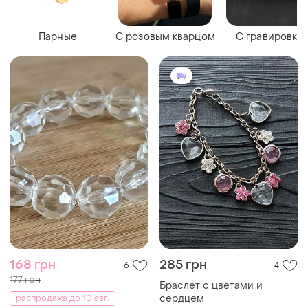
Парные
С розовым кварцом
С гравировко
168 грн
285 грн
6
4
177 грн
Браслет с цветами и
сердцем
распродажа до 10 авг.