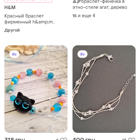
🔺🌾браслет-фенечка в
этно-стиле агат, дерево
H&M
и еще
4
Красный браслет
15
фирменный h&amp;m
большой браслетик на руку
Другой
широкий массивный
пластиковый hm нм хм
грузовой винтаж с 2000 лет