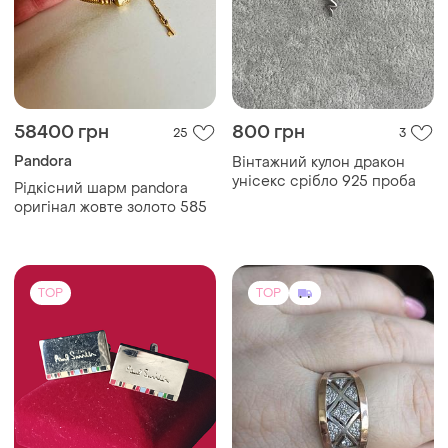
58400 грн
800 грн
25
3
Pandora
Вінтажний кулон дракон
унісекс срібло 925 проба
Рідкісний шарм pandora
оригінал жовте золото 585
TOP
TOP