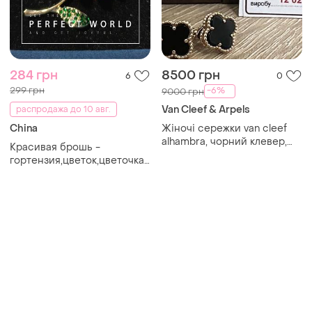
284 грн
8500 грн
6
0
299 грн
-6%
9000 грн
Van Cleef & Arpels
распродажа до 10 авг.
China
Жіночі сережки van cleef
alhambra, чорний клевер,
Красивая брошь -
медична сталь 585
гортензия,цветок,цветочка,цветы
(красная брошь -
гортензия, цветок,
цветочек, цветы)