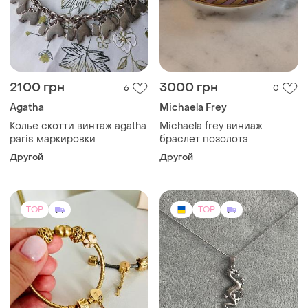
2100 грн
3000 грн
6
0
Agatha
Michaela Frey
Колье скотти винтаж agatha
Michaela frey виниаж
paris маркировки
браслет позолота
Другой
Другой
TOP
TOP