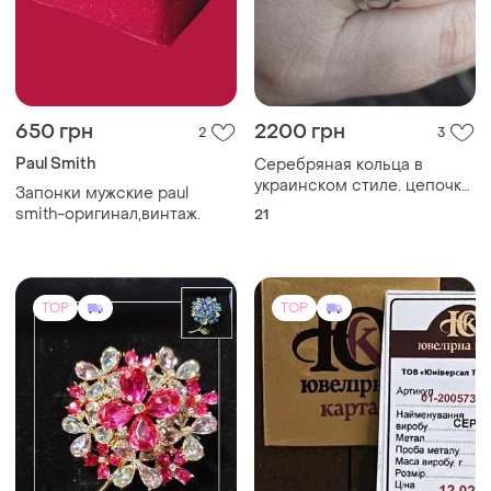
650 грн
2200 грн
2
3
Paul Smith
Серебряная кольца в
украинском стиле. цепочку
Запонки мужские paul
в подарок
smith-оригинал,винтаж.
21
TOP
TOP