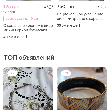
123 грн
750 грн
0
15
129 грн
Национальное украшение
силянки крошка ожерелье
распродажа до 10 авг.
и еще
1
Ожерелье с кулоном в виде
35 см
миниатюрной бутылочки
желаний
и еще
1
40 см
ТОП объявлений
TOP
TOP