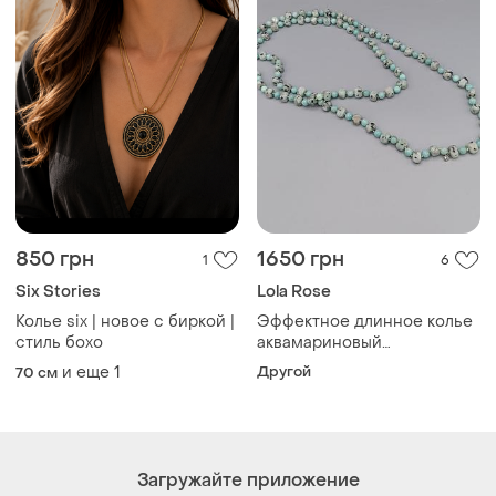
850 грн
1650 грн
1
6
Six Stories
Lola Rose
Колье six | новое с биркой |
Эффектное длинное колье
стиль бохо
аквамариновый
далматинская яшма lola
и еще
1
Другой
70 см
rose london
Загружайте приложение