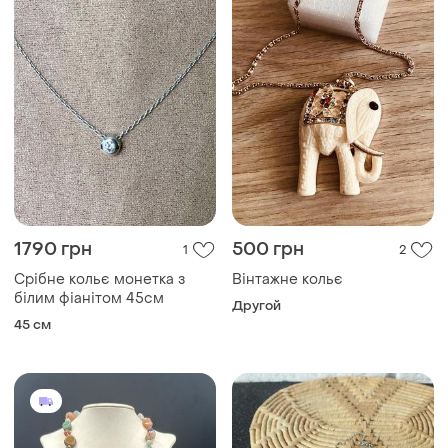
1790 грн
500 грн
1
2
Срібне кольє монетка з
Вінтажне кольє
білим фіанітом 45см
Другой
45 см