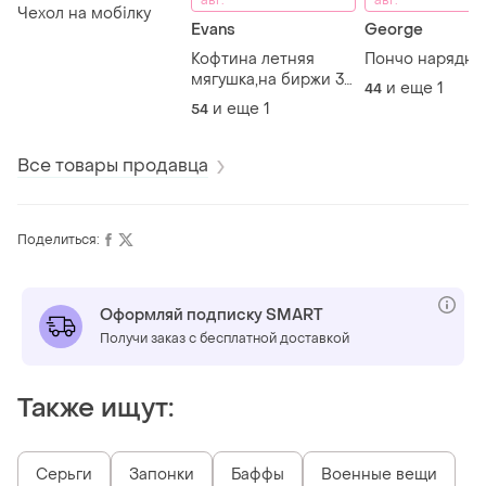
Чехол на мобілку
Evans
George
Кофтина летняя
Пончо нарядно
мягушка,на биржи 33
и еще
1
44
евро
и еще
1
54
Все товары продавца
Поделиться:
Оформляй подписку SMART
Получи заказ с бесплатной доставкой
Также ищут:
Серьги
Запонки
Баффы
Военные вещи