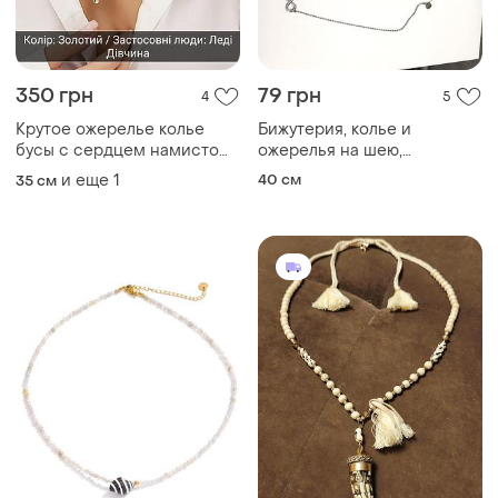
350 грн
79 грн
4
5
Крутое ожерелье колье
Бижутерия, колье и
бусы с сердцем намисто
ожерелья на шею,
перлини камни кольє
различные кирпичики на
и еще
1
40 см
35 см
любой вкус не дорого