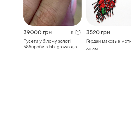
39000 грн
3520 грн
11
Пусети у бiлому золотi
Гердан маковые мот
585проби з lab-grown дiа
60 см
мантом