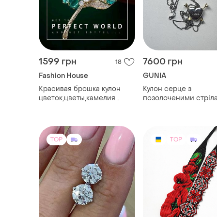
1599 грн
7600 грн
18
Fashion House
GUNIA
Красивая брошка кулон
Кулон серце з
цветок,цветы,камелия
позолоченими стріл
(красота брошь -цветок,
цветочек, цветы)
TOP
TOP