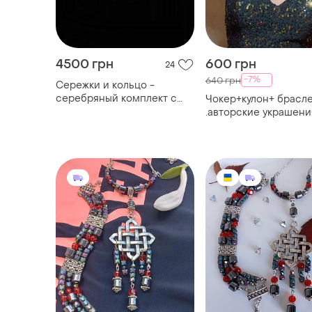
4500 грн
600 грн
24
-7%
640 грн
Сережки и кольцо -
серебряный комплект с
Чокер+кулон+ брасл
лабрадором
.авторские украшени
"наоми". набор №2.