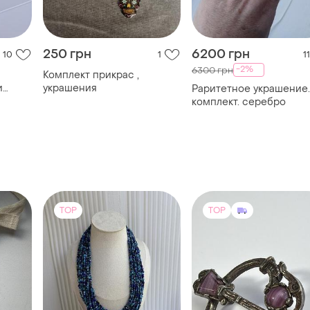
250 грн
6200 грн
10
1
11
-2%
6300 грн
Комплект прикрас ,
и
украшения
Раритетное украшение.
матит
комплект. серебро
TOP
TOP