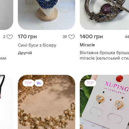
170 грн
1400 грн
2
39
44
Miracle
Сині буси з бісеру
Вінтажна брошка брошь
Другой
ами
miracle (кельтський сти
— оригінал
TOP
TOP