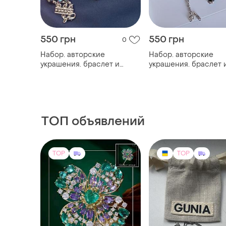
550 грн
550 грн
0
Набор. авторские
Набор. авторские
украшения. браслет и
украшения. браслет 
подвеска .
подвеска. "дукач". ге
ТОП объявлений
TOP
TOP