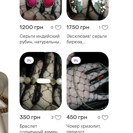
1200 грн
1750 грн
0
1
Серьги индийский
Эксклюзив! серьги
рубин, натуральный
бирюза,
камень,
натуральный
измельчение,
камень,
индия
измельчение,
индия
350 грн
450 грн
2
0
Браслет
Чокер хризолит,
солнечный камень,
перидот,