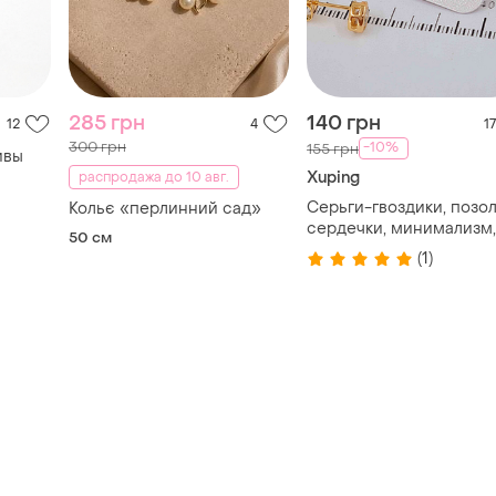
285 грн
140 грн
12
4
17
300 грн
-10%
155 грн
ивы
Xuping
распродажа до 10 авг.
Серьги-гвоздики, позол
Кольє «перлинний сад»
сердечки, минимализм,
50 см
позолоченные
(1)