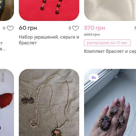
60 грн
570 грн
0
3
7
600 грн
Набор украшений, серьги и
браслет
ет
распродажа до 10 авг.
я.
Комплект браслет и се