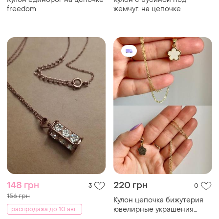
Кулон единорог на цепочке
Кулон с бусиной под
freedom
жемчуг. на цепочке
148 грн
220 грн
3
0
156 грн
Кулон цепочка бижутерия
ювелирные украшения
распродажа до 10 авг.