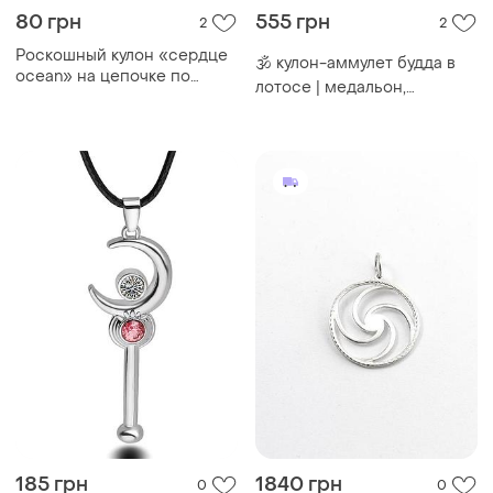
80 грн
555 грн
2
2
Роскошный кулон «сердце
🕉️ кулон-аммулет будда в
ocean» на цепочке по
лотосе | медальон,
бросовой цене + нежный
талисман, оберегает,
браслет в подарок!
буддизм, йога, медитация,
подарок
185 грн
1840 грн
0
0