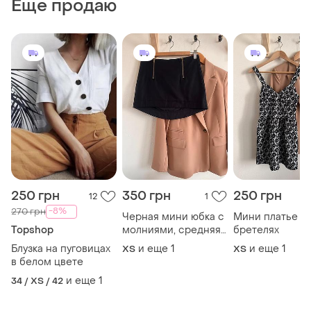
Еще продаю
250 грн
350 грн
250 грн
12
1
-8%
270 грн
Черная мини юбка с
Мини платье н
Topshop
молниями, средняя
бретелях
посадка
Блузка на пуговицах
и еще
1
и еще
1
ХS
ХS
в белом цвете
и еще
1
34 / XS / 42