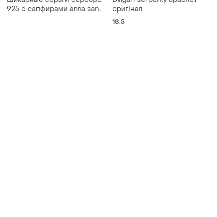
Шикарные серьги серебро
Bvlgari serpenty браслет
925 с сапфирами anna san
оригінал
(красивые серьги серебро
18.5
925 с сапфирами )