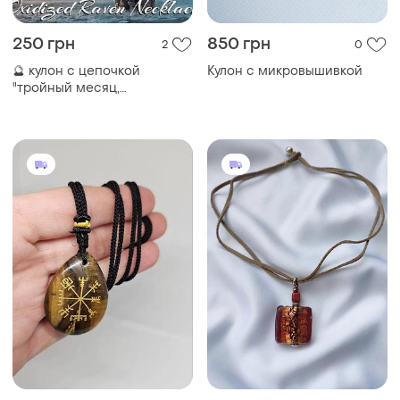
250 грн
850 грн
2
0
🔮 кулон с цепочкой
Кулон с микровышивкой
"тройный месяц,
пентаграмма и ворон" |
Готическое украшение |
талисман | амулет