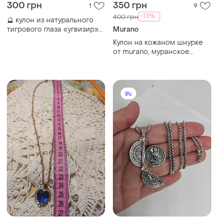
300 грн
350 грн
1
9
-13%
400 грн
🔮 кулон из натурального
тигрового глаза «угвизир»
Murano
на шнурке | амулет,
Кулон на кожаном шнурке
оберегает, талисман,
от murano, муранское
скандинавский символ
стекло