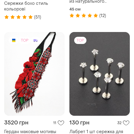
из натурального
Сережки бохо стиль
необработанного медового
кольорові
45 см
янтаря, лечебное янтарное
(12)
(51)
бусы медовое
TOP
TOP
3520 грн
130 грн
11
32
Гердан маковые мотивы
Лабрет 1 шт сережка для