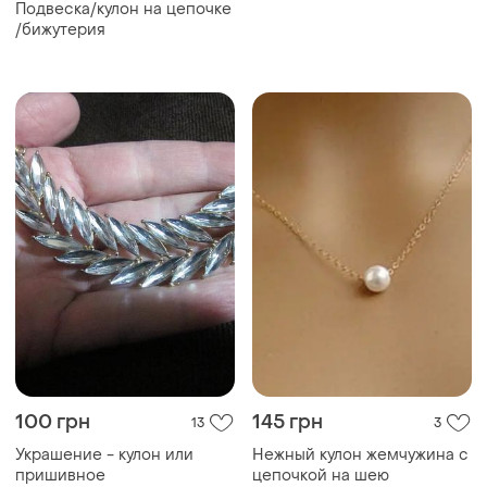
женские пятицветка
Подвеска/кулон на цепочке
/бижутерия
100 грн
145 грн
13
3
Украшение - кулон или
Нежный кулон жемчужина с
пришивное
цепочкой на шею