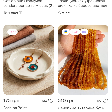
Сет срібних каблучок
Традиционная украинская
pandora сонце та місяць (2
силянка из бисера цветная
шт) + подарункова коробка
и еще
11
Другой
16
TOP
TOP
175 грн
510 грн
783
127
Fashion Point
Лечебные янтарные бусы