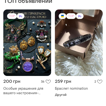
200 грн
259 грн
36
2
Особые украшения для
Браслет nomination
вашего настроения-
Другой
брошки, серьги, браслеты,
колье, комплекты, пены
TOP
TOP