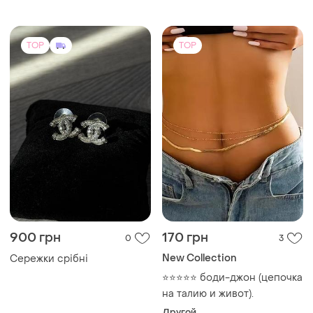
900 грн
170 грн
0
3
New Collection
Сережки срібні
⭐️⭐️⭐️⭐️⭐️ боди-джон (цепочка
на талию и живот).
Другой