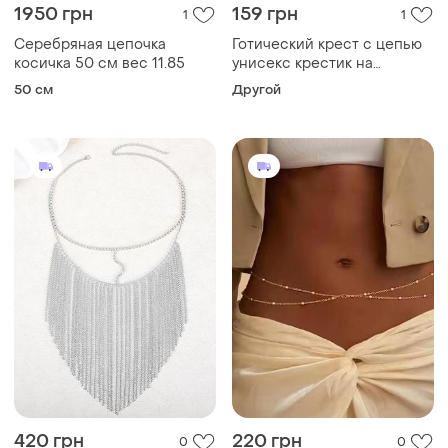
420 грн
220 грн
0
0
-27%
570 грн
Ланцюжок на талію цепочка
Taobao
на талию
12-50 маска-вуаль из
70 см
стразовых цепочек
Другой