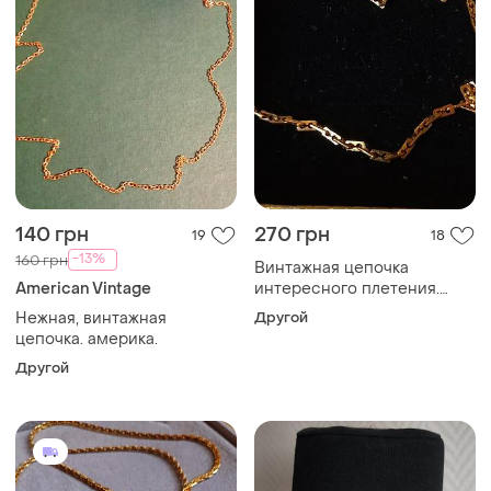
140 грн
270 грн
19
18
-13%
160 грн
Винтажная цепочка
American Vintage
интересного плетения.
англия.
Нежная, винтажная
Другой
цепочка. америка.
Другой