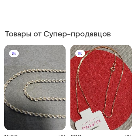
1500 грн
200 грн
1
1
Xuping
15.3гр цепочка серебро
времен срстр плетения
Цепочка xuping женская в
жгут
позолоте «венеция»
60 см
40 см