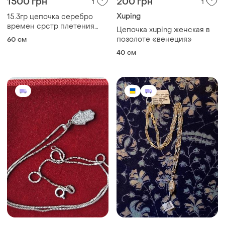
550 грн
4800 грн
1
0
ХЮЗ
Серебряная цепочка хамса
серебро 925 проба
Срібний ланцюжок 925
проба
45 см
50 см