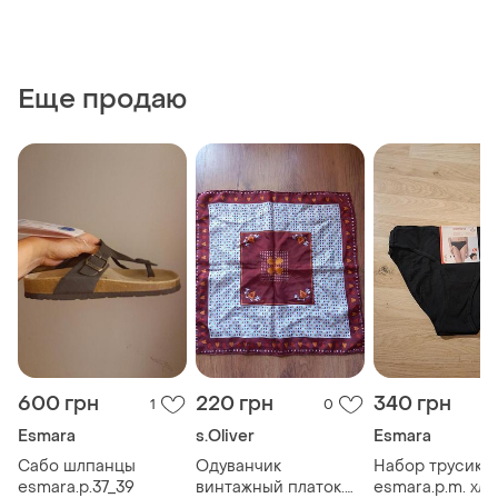
Еще продаю
600 грн
220 грн
340 грн
1
0
Esmara
s.Oliver
Esmara
Сабо шлпанцы
Одуванчик
Набор трусиков
esmara.р.37_39
винтажный платок.
esmara.p.m. хл