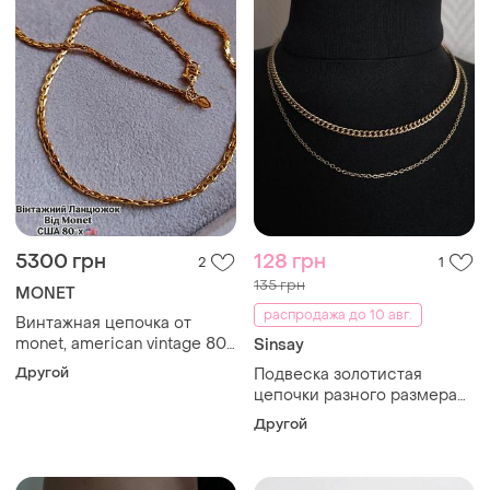
5300 грн
128 грн
2
1
135 грн
MONET
распродажа до 10 авг.
Винтажная цепочка от
monet, american vintage 80-
Sinsay
x
Другой
Подвеска золотистая
цепочки разного размера
колье цепочка ожерелье
Другой