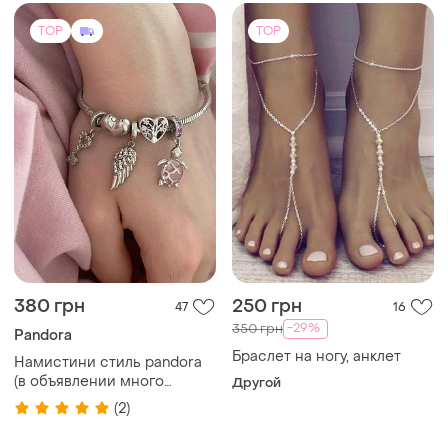
380 грн
250 грн
47
16
-29%
350 грн
Pandora
Браслет на ногу, анклет
Намистини стиль pandora
(в объявлении много
Другой
вариантов)
(2)
TOP
TOP