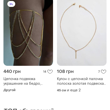
440 грн
108 грн
14
7
Цепочка подвязка
Кулон с цепочкой палочка
украшение на бедро,
полоска золотая подвеска
украшение подвязки на
золотистая на шею длинная
Другой
и еще
2
45 см
ножку, обольстительный
минималистичный цепочка
гартер украшение с
лацочек
цепочками, цепочка стразы
на ножку
ТОП объявлений
TOP
TOP