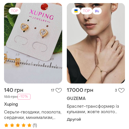
140 грн
17000 грн
17
3
-10%
155 грн
GUZEMA
Xuping
Браслет-трансформер із
кульками, жовте золото
Серьги-гвоздики, позолота,
guzema
сердечки, минимализм,
Другой
позолоченные
(1)
TOP
TOP