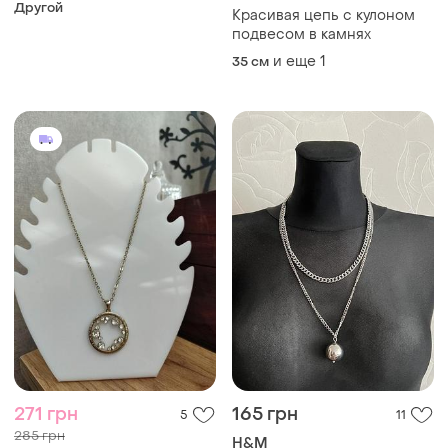
Другой
Красивая цепь с кулоном
подвесом в камнях
и еще
1
35 см
271 грн
165 грн
5
11
285 грн
H&M