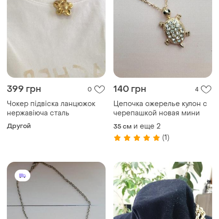
399 грн
140 грн
0
4
Чокер підвіска ланцюжок
Цепочка ожерелье кулон с
нержавіюча сталь
черепашкой новая мини
Другой
и еще
2
35 см
(1)