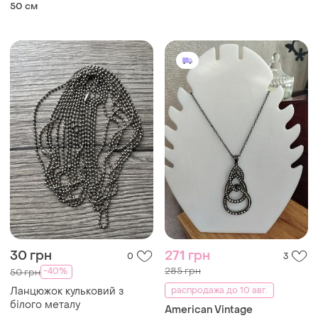
замочком
50 см
30 грн
271 грн
0
3
285 грн
-40%
50 грн
Ланцюжок кульковий з
распродажа до 10 авг.
білого металу
American Vintage