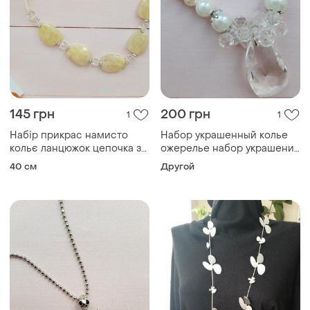
145 грн
200 грн
1
1
Набір прикрас намисто
Набор украшенный колье
кольє ланцюжок цепочка з
ожерелье набор украшений
сережками біжутерія
цепочка серьги
40 см
Другой
намисто