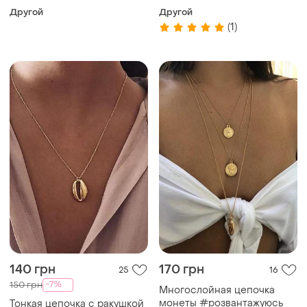
Другой
Другой
(1)
140 грн
170 грн
25
16
-7%
150 грн
Многослойная цепочка
монеты #розвантажуюсь
Тонкая цепочка с ракушкой