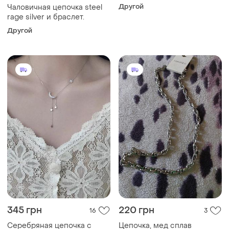
Другой
Чаловичная цепочка steel
rage silver и браслет.
Другой
345 грн
220 грн
16
3
Серебряная цепочка с
Цепочка, мед сплав