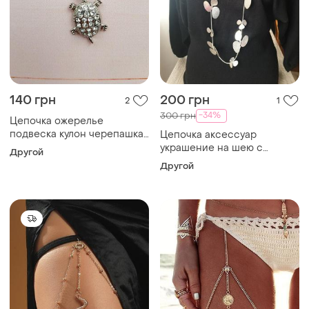
140 грн
200 грн
2
1
-34%
300 грн
Цепочка ожерелье
подвеска кулон черепашка
Цепочка аксессуар
новая
украшение на шею с
Другой
цветами бабочками
Другой
металлическая