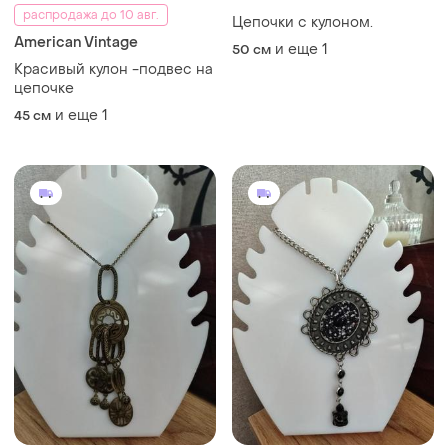
распродажа до 10 авг.
Цепочки с кулоном.
American Vintage
и еще
1
50 см
Красивый кулон -подвес на
цепочке
и еще
1
45 см