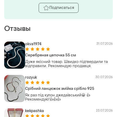
Подписаться
Отзывы
okva1974
31.07.2026
Серебряная цепочка 55 см
Дуже якісний товар. Швидко підтвердили та
відправили. Рекомендую продавця.
rozyuk
30.07.2026
Срібний ланцюжок змійка срібло 925
Як раз під кулон джедаївський😀 👍
Рекомендую!👍👍👍
kekpashka
23.07.2026