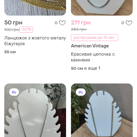
50 грн
271 грн
0
0
285 грн
-50%
100 грн
Ланцюжок з жовтого металу
распродажа до 10 авг.
біжутерія
American Vintage
55 см
Красивая цепочка с
камнями
и еще
1
50 см