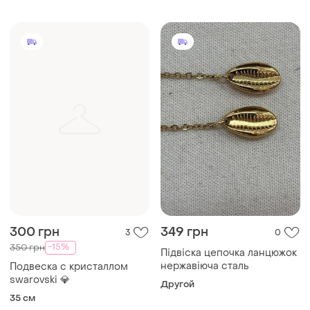
300 грн
349 грн
3
0
-15%
350 грн
Підвіска цепочка ланцюжок
нержавіюча сталь
Подвеска с кристаллом
swarovski 💎
Другой
35 см