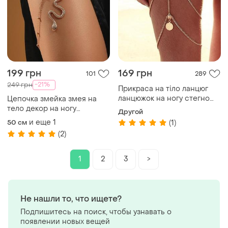
199 грн
169 грн
101
289
-21%
249 грн
Прикраса на тіло ланцюг
ланцюжок на ногу стегно
Цепочка змейка змея на
бодичейн портупея бікіні
тело декор на ногу
Другой
бодичейн украшение на
и еще
1
50 см
(1)
бедро
(2)
1
2
3
>
Не нашли то, что ищете?
Подпишитесь на поиск, чтобы узнавать о
появлении новых вещей