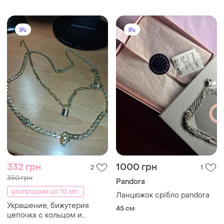
332 грн
1000 грн
2
1
350 грн
Pandora
распродажа до 10 авг.
Ланцюжок срібло pandora
Украшение, бижутерия
45 см
цепочка с кольцом и