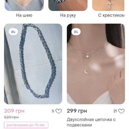
На шею
На руку
С крестиком
209 грн
299 грн
5
21
220 грн
Двухслойная цепочка с
подвесками
распродажа до 10 авг.