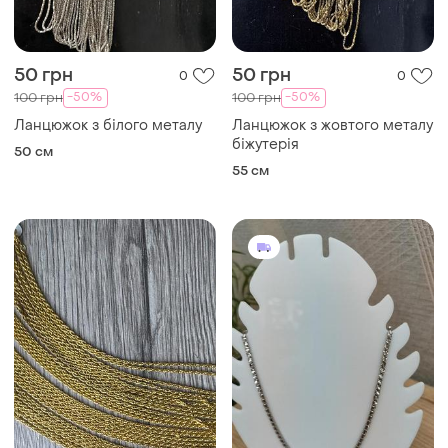
50 грн
50 грн
0
0
-50%
-50%
100 грн
100 грн
Ланцюжок з білого металу
Ланцюжок з жовтого металу
біжутерія
50 см
55 см