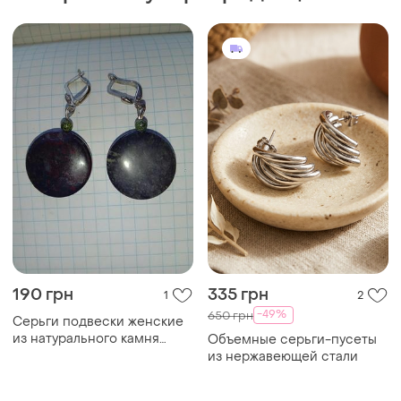
из натурального камня
Объемные серьги-пусеты
яшма круглые
из нержавеющей стали
150 грн
250 грн
3
5
Серьги кольца с
Шикарные длинные
подвесками сердечками,
разноцветные серьги zara