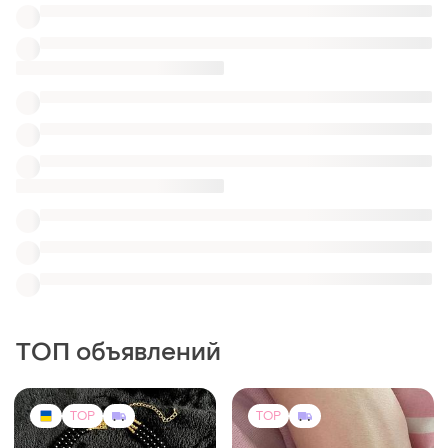
TOP
TOP
1710 грн
380 грн
1
48
1800 грн
Pandora
распродажа до 10 авг.
Намистини стиль pandora
(в объявлении много
Намисто «петриківка»
вариантов)
(2)
и еще
1
45 см