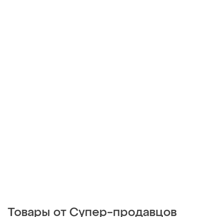
Товары от Супер-продавцов
190 грн
335 грн
1
2
-49%
650 грн
Серьги подвески женские