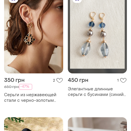
150 грн
50 грн
0
0
Stainless steel
Серьги гвоздики
Роскошные изумрудные
серьги-пусеты 7 мм из
нержавеющей стали