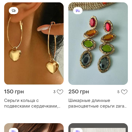
2198
accestories
350 грн
450 грн
2
1
-47%
650 грн
Элегантные длинные
серьги с бусинами (синий
Серьги из нержавеющей
кристалл, серая
стали с черно-золотым
жемчужина, стекло)
узором