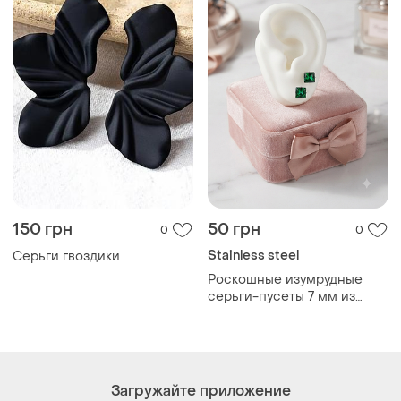
Загружайте приложение
Покупайте вещи и общайтесь в любом месте
Как это работает?
Украина, 02121, Киев, Харьковское шоссе, дом 201-
203, буква 4Г
Политика конфиденциальности
Договор-оферта
Контакты
Мы в соцсетях