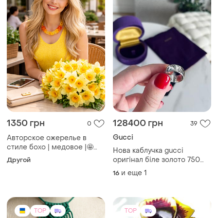
TOP
TOP
450 грн
850 грн
8
24
Брошка з макраме
Брошь " анютины глазки"
TOP
TOP