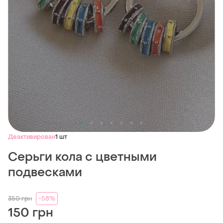
Деактивирован
1 шт
Серьги кола с цветными
подвесками
350
грн
-58%
150 грн