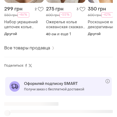
299 грн
275 грн
350 грн
2
3
-46%
-55%
-42%
550 грн
600 грн
600 грн
Набор украшений
Ожерелье колье
Роскошное кол
цепочек колье
«океанская сказка»
декоративным
«морской сет»
керамические
подвесками
Другой
и еще
1
Другой
40 см
рашки керамическая
детали
массивная мор
рыбка
тематика
Все товары продавца
Поделиться:
Оформляй подписку SMART
Получи заказ с бесплатной доставкой
ТОП объявлений