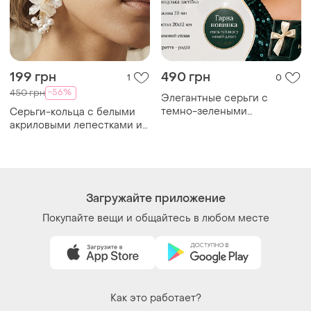
199 грн
490 грн
1
0
-56%
450 грн
Элегантные серьги с
темно-зелеными
Серьги-кольца с белыми
кристаллами - родовое
акриловыми лепестками и
покрытие, французская
бусинками
застежка
Загружайте приложение
Покупайте вещи и общайтесь в любом месте
Как это работает?