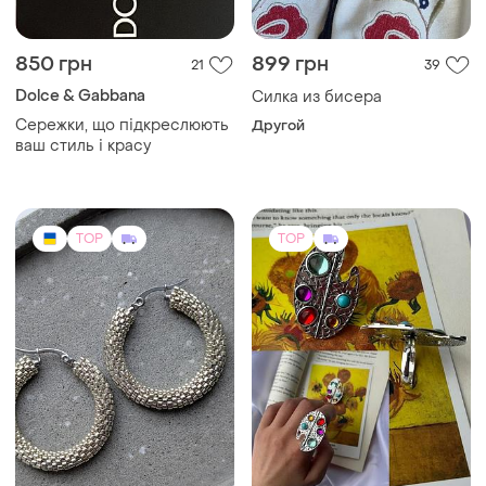
850 грн
899 грн
21
39
Dolce & Gabbana
Силка из бисера
Сережки, що підкреслюють
Другой
ваш стиль і красу
TOP
TOP