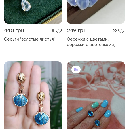
440 грн
249 грн
8
29
Серьги "золотые листья"
Сережки с цветами,
серёжки с цветочками,
серьги "фиалки", серьги
"васильки", золото, подарок