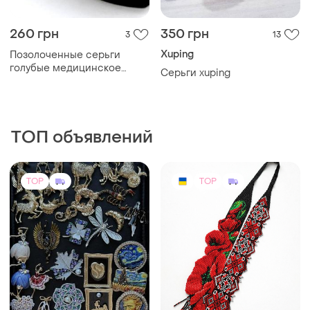
260 грн
350 грн
3
13
Xuping
Позолоченные серьги
голубые медицинское
Серьги xuping
золото позолоченное
серьги голубое медзолото
ТОП объявлений
TOP
TOP