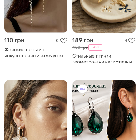
110 грн
189 грн
0
4
-58%
450 грн
Женские серьги с
искусственным жемчугом
Стильные птички
геометро-анималистичные
серьги с фактурным
металлом ласточки