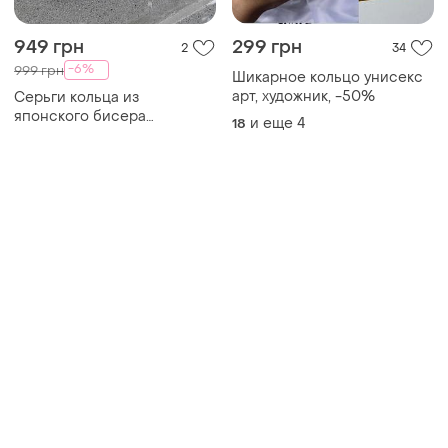
949 грн
299 грн
2
34
-6%
999 грн
Шикарное кольцо унисекс
арт, художник, -50%
Серьги кольца из
японского бисера
и еще
4
18
серебряный цвет