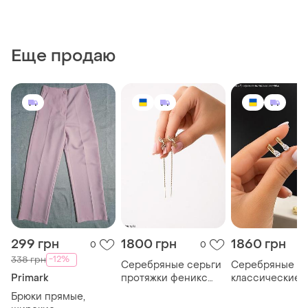
Еще продаю
299 грн
1800 грн
1860 грн
0
0
-12%
338 грн
Серебряные серьги
Серебряные
Primark
протяжки феникс
классические
птица
серьги капельк
Брюки прямые,