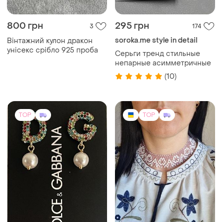
800 грн
295 грн
3
174
soroka.me style in detail
Вінтажний кулон дракон
унісекс срібло 925 проба
Серьги тренд стильные
непарные асимметричные
(10)
TOP
TOP