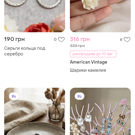
190 грн
316 грн
0
6
333 грн
Серьги кольца под
серебро
распродажа до 10 авг.
American Vintage
Шарики камелия