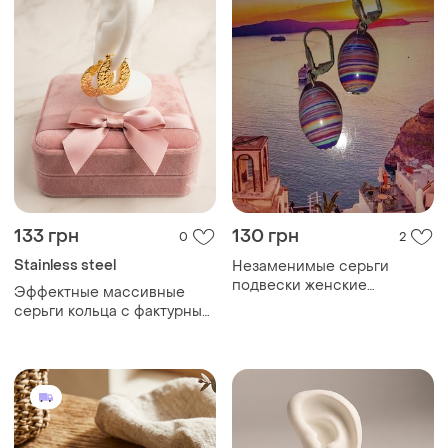
133 грн
130 грн
0
2
Stainless steel
Незаменимые серьги
подвески женские
Эффектные массивные
сиреневые коралловые
серьги кольца с фактурным
винтажные
покрытием из
медицинской стали