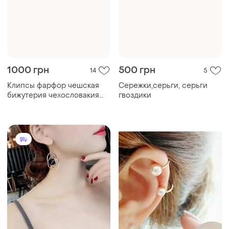
1000 грн
500 грн
14
5
Клипсы фарфор чешская
Сережки,серьги, серьги
бижутерия чехословакия
гвоздики
яблонекс №586