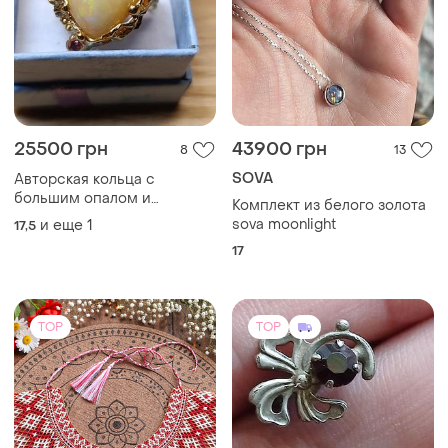
25500 грн
43900 грн
8
13
SOVA
Авторская кольца с
большим опалом и
Комплект из белого золота
сапфирами
sova moonlight
и еще
1
17,5
17
TOP
TOP