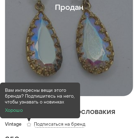
Продан
Вам интересны вещи этого
бренда? Подпишитесь на него,
Продан
чтобы узнавать о новинках
Серьги клипсы чехословакия
Хорошо
Подписаться на бренд
Vintage