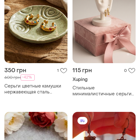
350 грн
115 грн
1
0
-42%
600 грн
Xuping
Серьги цветные камушки
Стильные
нержавеющая сталь
минималистичные серьги
stainless steel
xuping "цепочка", позолота