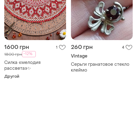
1600 грн
260 грн
1
4
-12%
1800 грн
Vintage
Силка «мелодия
Серьги гранатовое стекло
рассвета»✨️
клеймо
Другой