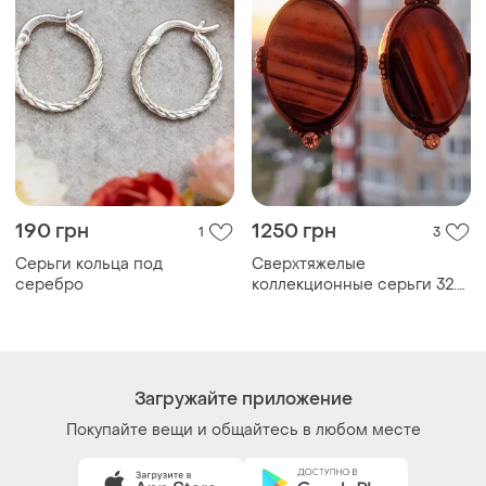
190 грн
1250 грн
1
3
Серьги кольца под
Сверхтяжелые
серебро
коллекционные серьги 32.3
г • штихель • сатинирование
• агат ботсванная •
авторский винтаж
Загружайте приложение
Покупайте вещи и общайтесь в любом месте