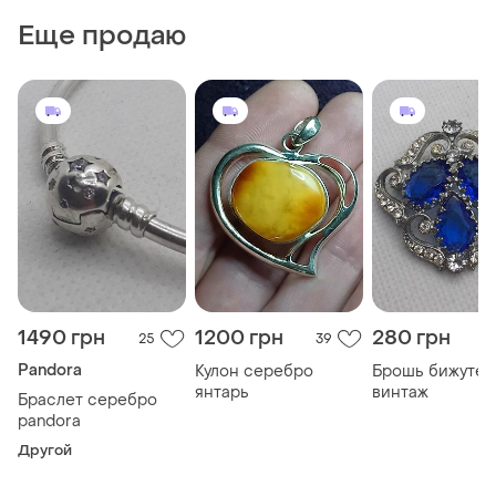
Еще продаю
1490 грн
1200 грн
280 грн
25
39
Pandora
Кулон серебро
Брошь бижутер
янтарь
винтаж
Браслет серебро
pandora
Другой