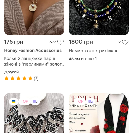
175 грн
1800 грн
672
2
Honey Fashion Accessories
Намисто «петриківка»
Кольє 2 ланцюжки парні
и еще
1
45 см
жіночі з "перлинами" золоті
нові
Другой
(7)
TOP
TOP