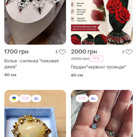
1700 грн
2000 грн
3
2
-14%
2300 грн
Колье -силянка "пиковая
дама"
Гердан"червоні троянди"
40 см
60 см
TOP
TOP