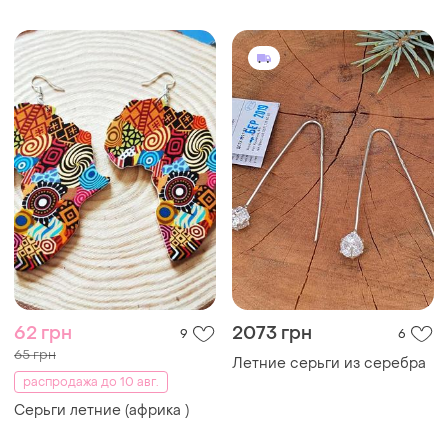
62 грн
2073 грн
9
6
65 грн
Летние серьги из серебра
распродажа до 10 авг.
Серьги летние (африка )