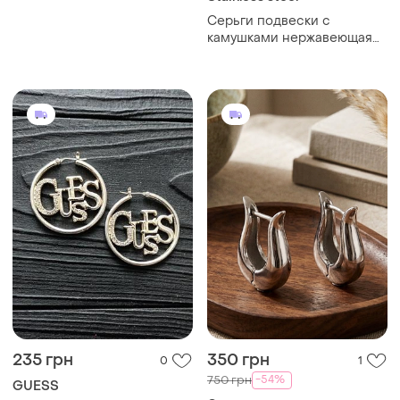
Серьги подвески с
камушками нержавеющая
сталь позолота шарики
стальные позолоченные
235 грн
350 грн
0
1
-54%
750 грн
GUESS