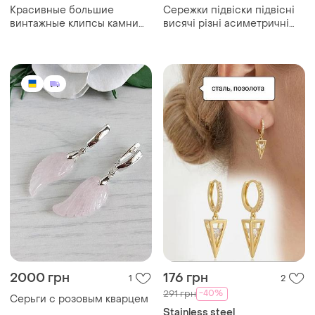
Красивные большие
Сережки підвіски підвісні
винтажные клипсы камни
висячі різні асиметричні
2×2.5см
асиметрія сердечко серце
і зірка зірочка обʼємні
льодяники цукерки жіночі
дитячі
2000 грн
176 грн
1
2
-40%
291 грн
Серьги с розовым кварцем
Stainless steel