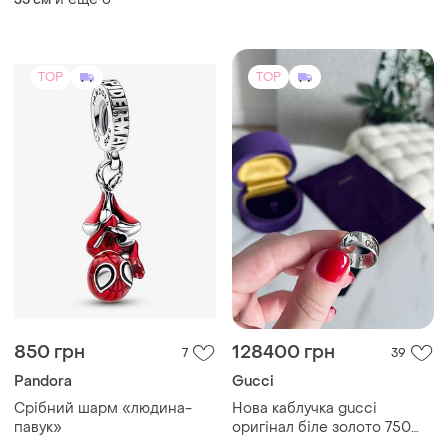
украинское этническое
бохо колье из натурального
камня для женщин зеленые
TOP
TOP
850 грн
128400 грн
7
39
Pandora
Gucci
Срібний шарм «людина-
Нова каблучка gucci
павук»
оригінал біле золото 750
проби made in italy