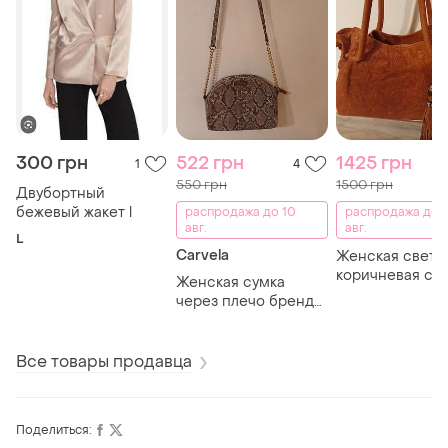
300 грн
522 грн
1425 грн
1
4
550 грн
1500 грн
Двубортный
бежевый жакет l
распродажа до 10
распродажа до 
авг.
авг.
L
Carvela
Женская светло-
коричневая сум
Женская сумка
мягкой жатой
через плечо бренда
натуральной ко
carvela,
Все товары продавца
Поделиться: