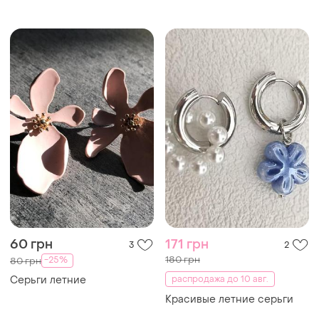
кристаллами.
60 грн
171 грн
3
2
180 грн
-25%
80 грн
Серьги летние
распродажа до 10 авг.
Красивые летние серьги