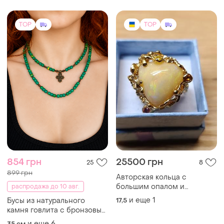
объемной ручной
вышивкой
TOP
TOP
854 грн
25500 грн
25
8
899 грн
Авторская кольца с
большим опалом и
распродажа до 10 авг.
сапфирами
и еще
1
Бусы из натурального
17,5
камня говлита с бронзовым
крестиком ручной работы
и еще
6
35 см