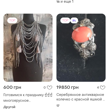
и еще
1
16
TOP
TOP
600 грн
19850 грн
0
4
Серебрянное антикварное
Готовимся к празднику ☝️☝️☝️
колечко с красной яшмой и
многоярусное
двумя бриллиантиками.
стилизованное этно-бусто
17
Другой