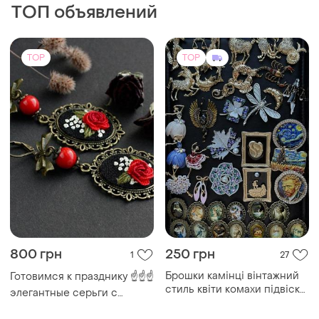
ТОП объявлений
TOP
TOP
800 грн
250 грн
1
27
Брошки камінці вінтажний
Готовимся к празднику ☝️☝️☝️
стиль квіти комахи підвіски
элегантные серьги с
вінтаж
натуральным кораллом и