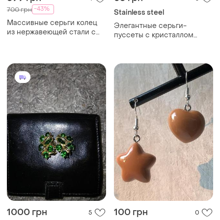
-43%
700 грн
Stainless steel
Массивные серьги колец
Элегантные серьги-
из нержавеющей стали с
пуссеты с кристаллом
позолотой и эффектом
шампань 8мм
зеленого мрамора
(нержавеющая сталь)
1000 грн
100 грн
5
0