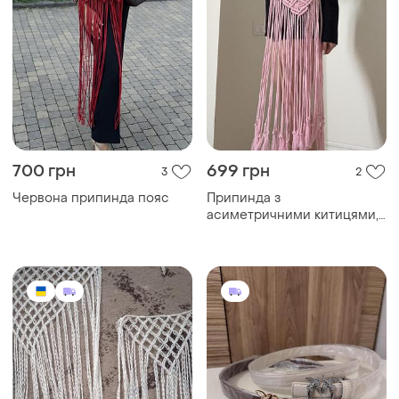
700 грн
699 грн
3
2
Червона припинда пояс
Припинда з
асиметричними китицями,
запаска