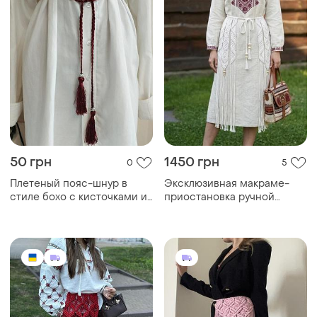
50 грн
1450 грн
0
5
Плетеный пояс-шнур в
Эксклюзивная макраме-
стиле бохо с кисточками и
приостановка ручной
бусинами, бордовый
работы
(марсала)