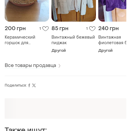
200 грн
85 грн
240 грн
1
1
Керамический
Винтажный бежевый
Винтажная
горшок для
пиджак
фиолетовая бл
растений
Другой
Другой
Все товары продавца
Поделиться:
Оформляй подписку SMART
Получи заказ с бесплатной доставкой
Также ищут: