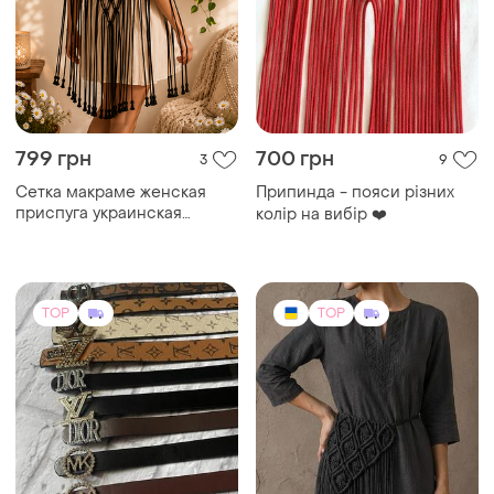
799 грн
700 грн
3
9
Сетка макраме женская
Припинда - пояси різних
приспуга украинская
колір на вибір ❤️
фартук ручная работа
черный тренд 2026
TOP
TOP