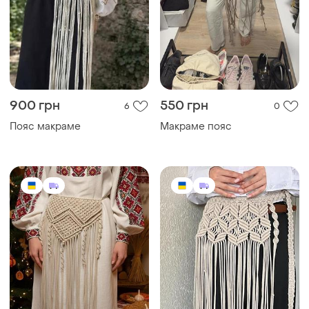
900 грн
550 грн
6
0
Пояс макраме
Макраме пояс