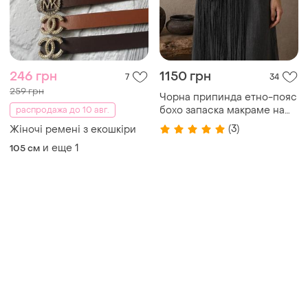
246 грн
1150 грн
7
34
259 грн
Чорна припинда етно-пояс
бохо запаска макраме на
распродажа до 10 авг.
пояс під вишиванку
(3)
Жіночі ремені з екошкіри
и еще
1
105 см