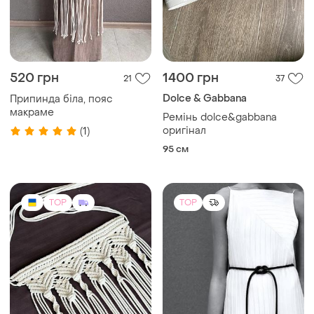
520 грн
1400 грн
21
37
Dolce & Gabbana
Припинда біла, пояс
макраме
Ремінь dolce&gabbana
оригінал
(1)
95 см
TOP
TOP