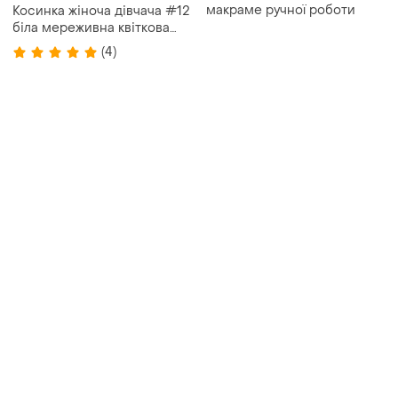
макраме ручної роботи
Косинка жіноча дівчача #12
біла мереживна квіткова
нова на голову на талію
(4)