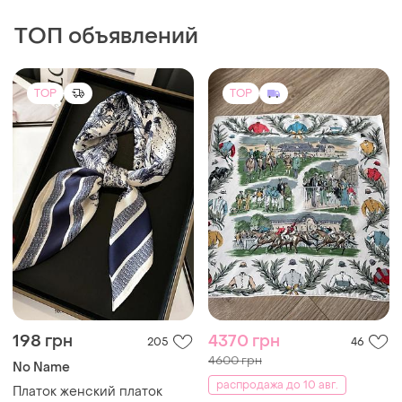
ТОП объявлений
TOP
TOP
198 грн
4370 грн
205
46
4600 грн
No Name
распродажа до 10 авг.
Платок женский платок