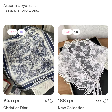
Акцентна хустка із
натурального шовку
TOP
TOP
955 грн
188 грн
8
365
Christian Dior
New Collection