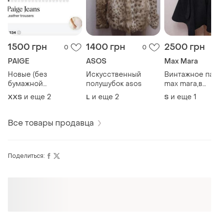
1500 грн
1400 грн
2500 грн
0
0
PAIGE
ASOS
Max Mara
Новые (без
Искусственный
Винтажное пал
бумажной
полушубок asos
max mara,в
бирки),зауженные
идеальном
и еще
2
и еще
2
и еще
1
XХS
L
S
кожаные брюки
состоянии
paigе
Все товары продавца
Поделиться:
Оформляй подписку SMART
Получи заказ с бесплатной доставкой