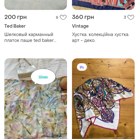
200 грн
360 грн
6
3
Ted Baker
Vintage
Шелковый карманный
Хустка. колекційна хустка.
платок паше ted baker
арт - деко.
london