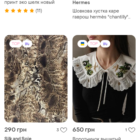
принт эко шелк новый
Hermes
(11)
Шовкова хустка каре
гаврош hermès "chantilly"
оригінал 100% шовк вінтаж
TOP
TOP
290 грн
650 грн
3
1
Silk and Soie
Воротничок вышитый