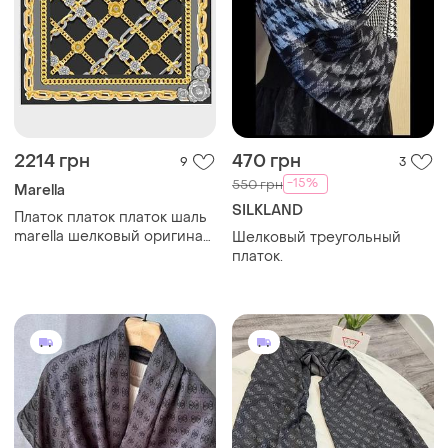
2214 грн
470 грн
9
3
-15%
550 грн
Marella
SILKLAND
Платок платок платок шаль
marella шелковый оригинал
Шелковый треугольный
( конкурент max mara)
платок.