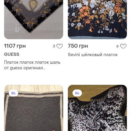
1107 грн
750 грн
3
6
GUESS
Sevini шёлковый платок
Платок платок платок шаль
от guess оригинал
палантин