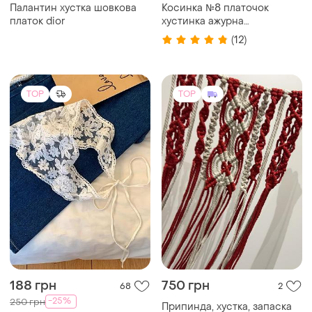
Палантин хустка шовкова
Косинка №8 платочок
платок dior
хустинка ажурна
мереживна біла ніжна
(12)
романтична нова
TOP
TOP
188 грн
750 грн
68
2
-25%
250 грн
Припинда, хустка, запаска