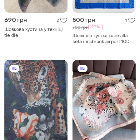
690 грн
500 грн
2
1
-29%
700 грн
Шовкова хустина у техніці
tie die
Шовкова хустка каре alta
seta innsbruck airport 100%
шовк 53x53