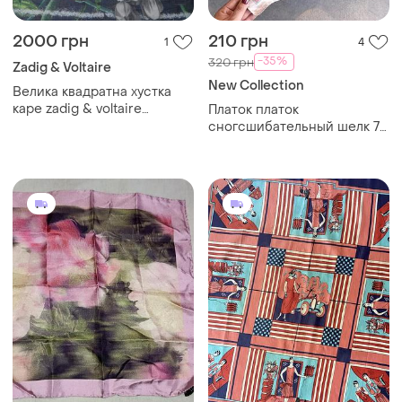
2000 грн
210 грн
1
4
-35%
320 грн
Zadig & Voltaire
New Collection
Велика квадратна хустка
каре zadig & voltaire
Платок платок
оригінал, 100% модал,
сногсшибательный шелк 70
принт з черепом та
см цветочный принт
леопардом
стильный модный
новенький для женщин на
лето на шею на голову на
сумку