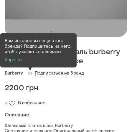
Деактивирован
1 шт
Вам интересны вещи этого
бренда? Подпишитесь на него,
Шелковый платок шаль burberry
чтобы узнавать о новинках
состояние идеальное
Хорошо
Подписаться на бренд
Burberry
2200 грн
В избранное
0
Описание
Шелковый платок шаль Burberry
Состояние идеальное.Оригинальный шарф,свежие