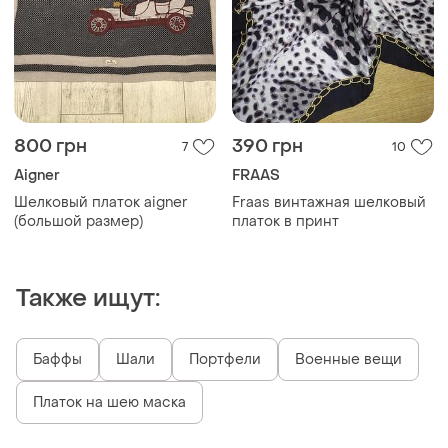
800 грн
390 грн
7
10
Aigner
​FRAAS
Шелковый платок aigner
Fraas винтажная шелковый
(большой размер)
платок в принт
Также ищут:
Баффы
Шали
Портфели
Военные вещи
Платок на шею маска