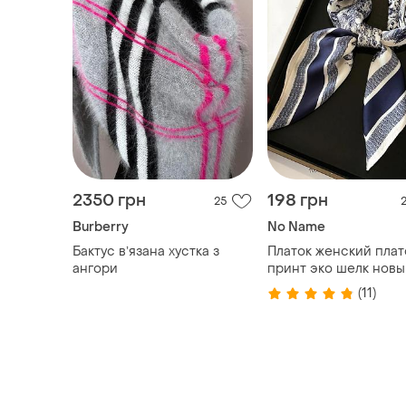
2350 грн
198 грн
25
Burberry
No Name
Бактус вʼязана хустка з
Платок женский плат
ангори
принт эко шелк новы
(11)