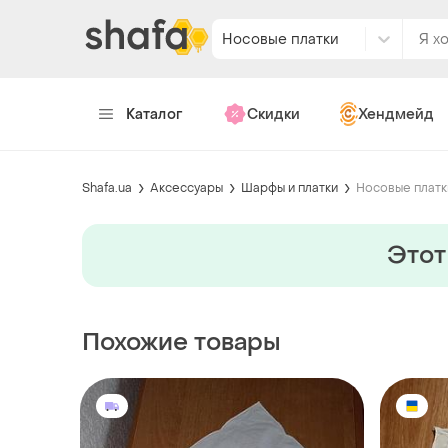
Носовые платки
Каталог
Скидки
Хендмейд
Shafa.ua
Аксессуары
Шарфы и платки
Носовые платк
Этот
Похожие товары