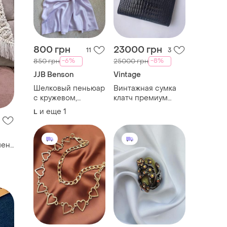
800 грн
23000 грн
11
3
-6%
-8%
850 грн
25000 грн
JJB Benson
Vintage
Шелковый пеньюар
Винтажная сумка
с кружевом,
клатч премиум
ночнушка jjb
класса из кожи
и еще
1
L
benson
крокодила
(аллигатора)
франция
чень