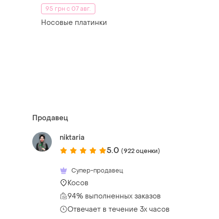
95 грн с 07 авг.
Носовые платинки
Продавец
niktaria
5.0
(922 оценки)
Супер-продавец
Косов
94% выполненных заказов
Отвечает в течение 3х часов