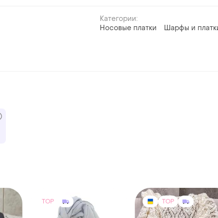
Категории:
Носовые платки
Шарфы и платк
TOP
TOP