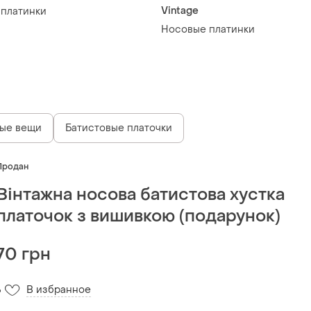
Vintage
платинки
Носовые платинки
ые вещи
Батистовые платочки
Продан
Вінтажна носова батистова хустка
платочок з вишивкою (подарунок)
70 грн
В избранное
6