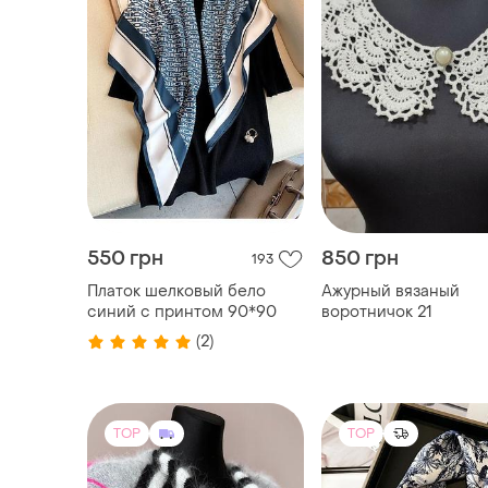
550 грн
850 грн
193
Платок шелковый бело
Ажурный вязаный
синий с принтом 90*90
воротничок 21
(2)
TOP
TOP