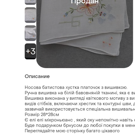
Продан
+3
Описание
Носова батистова хустка платочок з вишивкою.
Ручна вишивка на білій бавовняній тканині, яка є
Вишивка виконана у вигляді квіткового мотиву з в
видів стібків, включаючи хрестик та контурні шви
зазвичай використовується спеціальна вишивальна
Розмір 28*28см
Є елі елі мікроньюанс , який оку непомітно навіть
Буде подарунком брнусом до любої покупки в мене
Переглядайте мою сторінку багато цікавого