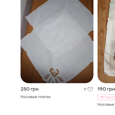
250 грн
190 грн
0
Носовые платки
181 грн с 
Носовые 