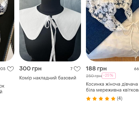
300 грн
188 грн
205
7
66
-25%
250 грн
Комір накладний базовий
Косинка жіноча дівчача
ок
біла мереживна квітков
й
нова на голову на талію
(4)