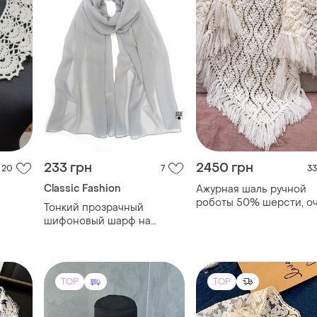
233 грн
2450 грн
20
7
33
Classic Fashion
Ажурная шаль ручной
роботы 50% шерсти, о
Тонкий прозрачный
теплая
шифоновый шарф на
голову шею однотонный
серый новый
TOP
TOP