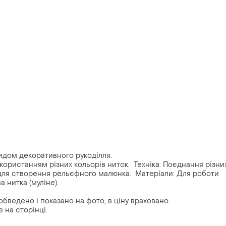
 видом декоративного рукоділля.
икористанням різних кольорів ниток. Техніка: Поєднання різни
, для створення рельєфного малюнка. Матеріали: Для роботи
 нитка (муліне).
 обведено і показано на фото, в ціну враховано.
 на сторінці.