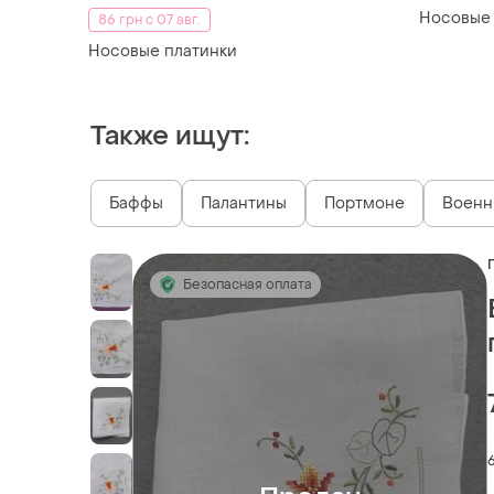
Носовые 
86 грн с 07 авг.
Носовые платинки
Также ищут:
Баффы
Палантины
Портмоне
Военн
Безопасная оплата