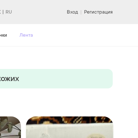
K
Вход
|
Регистрация
нки
Лента
хожих