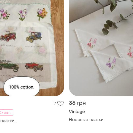
35 грн
7
Vintage
07 авг.
Носовые платки
платки.