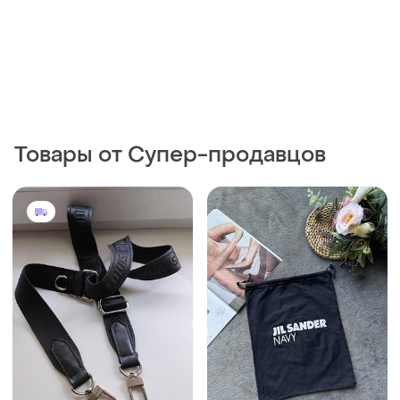
550 грн
123 грн
1
0
130 грн
495 грн с 10 авг.
распродажа до 10 авг.
Louis Vuitton
Jil Sander
Плечевой ремень к сумке
Пильник мішок для
louis vuitton
зберігання пильовик
органайзер