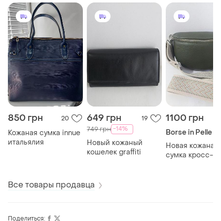
850 грн
649 грн
1100 грн
20
19
-14%
749 грн
Borse in Pelle
Кожаная сумка innue
итальялия
Новый кожаный
Новая кожаная
кошелек graffiti
сумка кросс-б
итальялия
Все товары продавца
Поделиться: