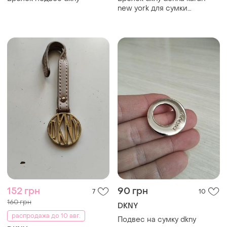
550 грн
552 грн
13
7
Fossil
Victoria's Secret
Набор подвесок для сумок
Victoria's secret брелок для
fossil, karl lagerfeld, armani,
сумок
dkny