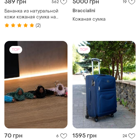
синій s маленька на 4
колесах
TOP
TOP
2500 грн
469 грн
0
76
Шкіряна сумка через плече
Мессенджер барсетка
🖤 стильна та практична
patagonia сумка через
сумка ручної роботи з
плечо patagonia сумка