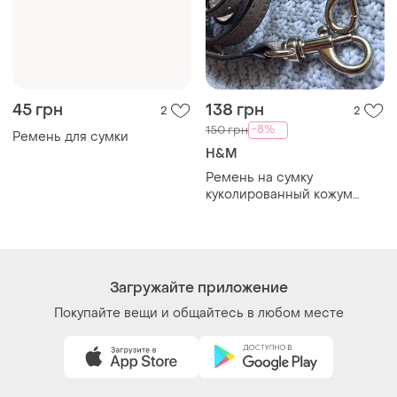
Украина, 02121, Киев, Харьковское шоссе, дом 201-
203, буква 4Г
Политика конфиденциальности
Договор-оферта
Контакты
Мы в соцсетях
Вещи по щелчку сердца. Все права защищены
© 2026
Shafa.ua