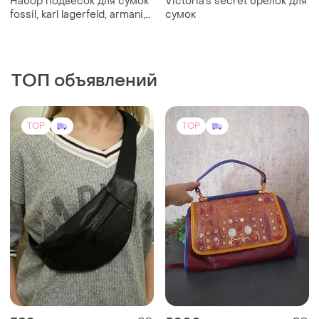
кожи кожаная сумка на
Кожаная сумка
пояс на плечо барсетка
(2)
TOP
TOP
70 грн
1595 грн
6
24
Kipling
Wings
Брелок мавпа kipling
Валіза тканинна wings 6802