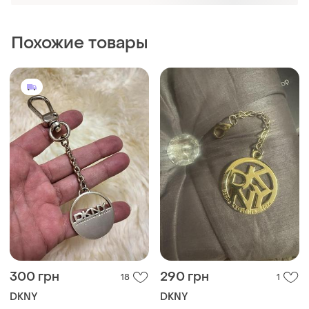
250 грн
170 грн
17
16
DKNY
DKNY
Брелок подвес dkny
Брелок dkny donna karan
new york для сумки
подвеска металл