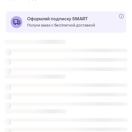
Оформляй подписку SMART
Получи заказ с бесплатной доставкой
Также ищут:
Шопперы
Дорожные сумки
Украшения для невесты
Военные вещи
Ремешок наплечный
Подкладка mini для сумки
Карабин для сумки 10мм
Мешки пыльник
Подвески Radley
Катана сумки