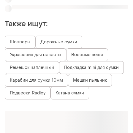
Похожие товары
300 грн
290 грн
18
1
DKNY
DKNY
Брелок подвеска на сумку
Брелок , dkny, оригинал
dkny