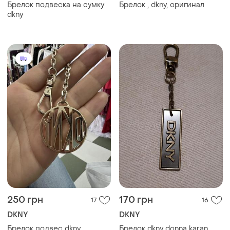
152 грн
90 грн
7
10
160 грн
DKNY
распродажа до 10 авг.
Подвес на сумку dkny
DKNY
Фурнитура dkny