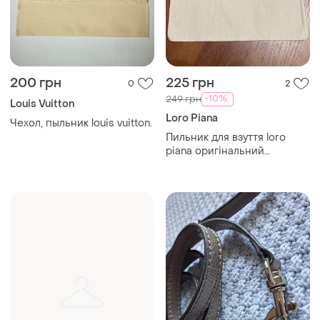
45 грн
138 грн
2
2
-8%
150 грн
Ремень для сумки
H&M
Ремень на сумку
куколированный кожум
цвет серый
Загружайте приложение
Покупайте вещи и общайтесь в любом месте
Как это работает?