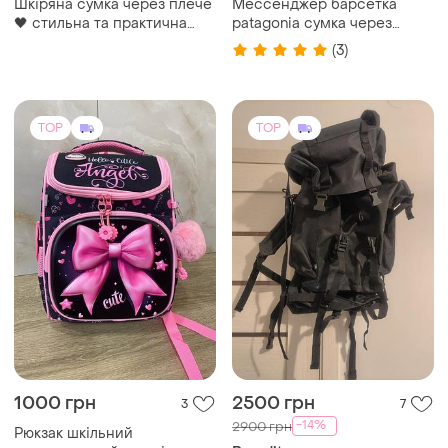
рюкзак brandit combat
backpack 65l