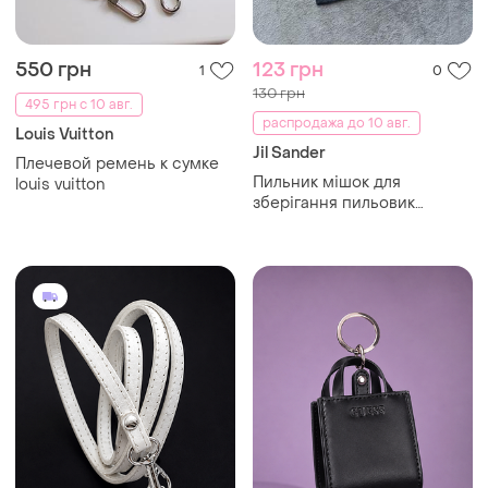
220 грн
150 грн
1
6
250 грн
Запасной ремень для
сумки
135 грн с 10 авг.
GUESS
Брелок мини сумочка