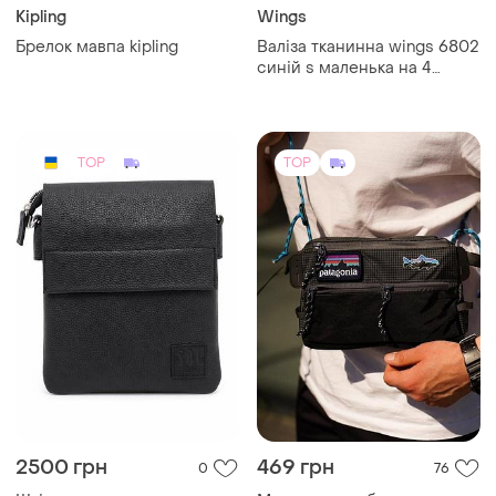
(3)
натуральної шкіри.
через плечо патагония
TOP
TOP
1000 грн
2500 грн
3
7
-14%
2900 грн
Рюкзак шкільний
ортопедичний для дівчинки
Brandit
1–3 клас
Тактичний туристичний