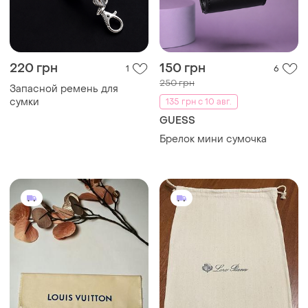
200 грн
225 грн
0
2
-10%
249 грн
Louis Vuitton
Loro Piana
Чехол, пыльник louis vuitton.
Пильник для взуття loro
piana оригінальний
тканинний 21×29 см