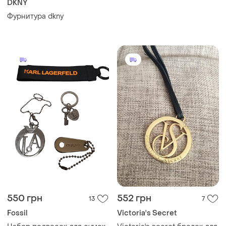
ТОП объявлений
TOP
TOP
389 грн
5000 грн
562
19
Braccialini
Бананка из натуральной