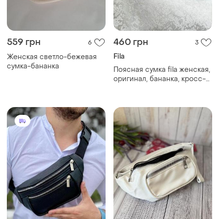
сумка-бананка
Поясная сумка fila женская,
оригинал, бананка, кросс-
боди, сумка кошелек, на
пояс
750 грн
175 грн
0
1
Кожаная сумка бананка для
Жіноча бананка , білого