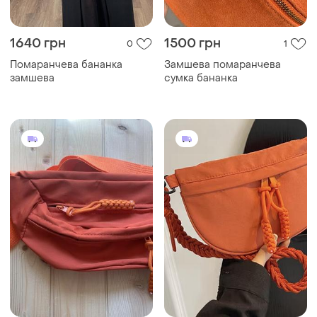
300 грн
299 грн
3
3
-15%
350 грн
Бананка помаранчева
стильна
Бананка помаранчева