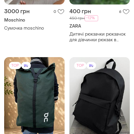
для дівчинки рюкзак в
садочок в садок
TOP
TOP
1500 грн
399 грн
0
111
On Running
Sinsay
On running рюкзак
Рюкзак мужской sinsay