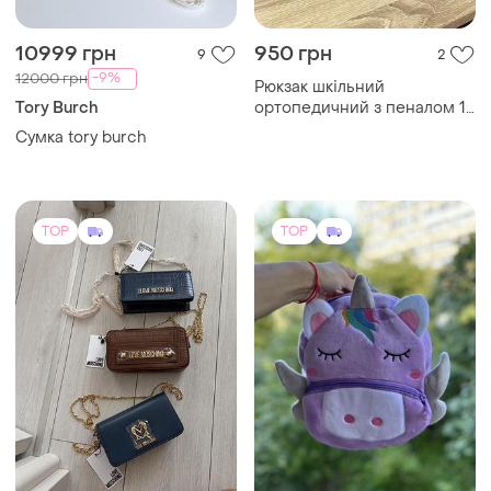
Сумка tory burch
TOP
TOP
3000 грн
400 грн
0
6
-12%
450 грн
Moschino
ZARA
Сумочка moschino
Дитячі рюкзачки рюкзачок