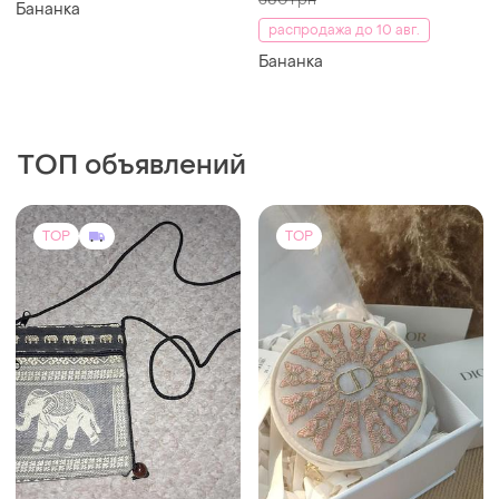
ТОП объявлений
TOP
TOP
380 грн
1100 грн
2
13
400 грн
Косметичка з вишивкою в
подарунковій коробці
распродажа до 10 авг.
Таиская сумочка-слинг зі