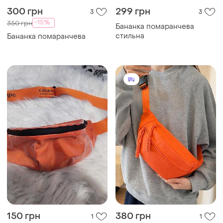
150 грн
380 грн
1
1
Помаранчева поясна сумка
135 грн с 10 авг.
через плече (бананка)
Помаранчева бананка
global logik