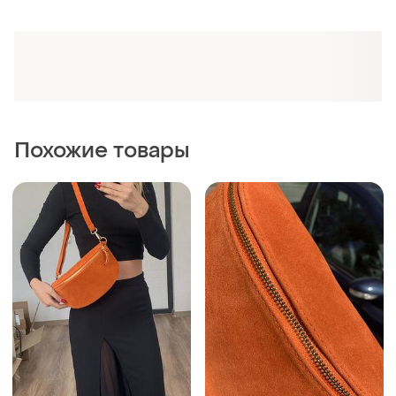
Похожие товары
1640 грн
1500 грн
0
1
Помаранчева бананка
Замшева помаранчева
замшева
сумка бананка