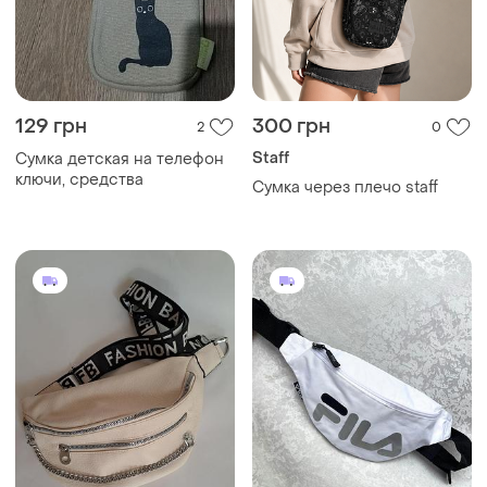
Staff
Сумка детская на телефон
ключи, средства
Сумка через плечо staff
559 грн
460 грн
6
3
Fila
Женская светло-бежевая