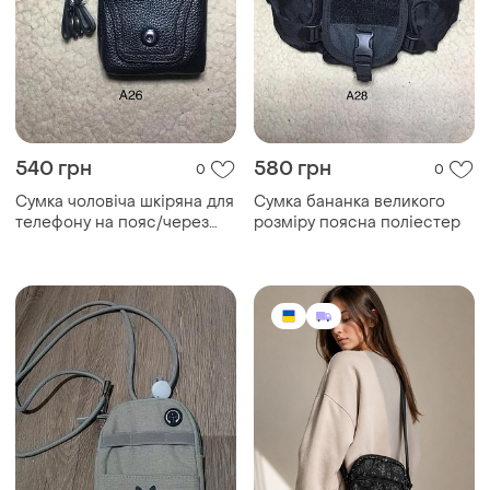
540 грн
580 грн
0
0
Сумка чоловіча шкіряна для
Сумка бананка великого
телефону на пояс/через
розміру поясна поліестер
плече
129 грн
300 грн
2
0