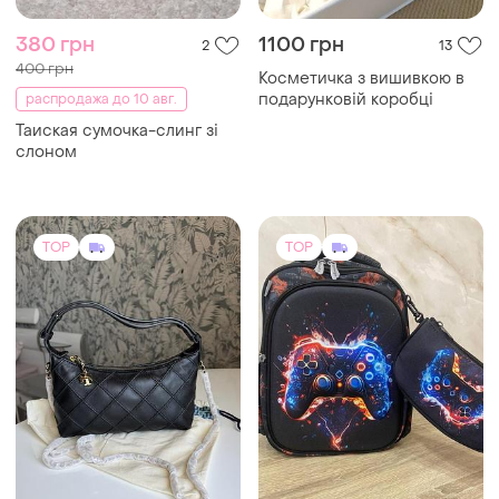
слоном
TOP
TOP
10999 грн
950 грн
9
2
-9%
12000 грн
Рюкзак шкільний
Tory Burch
ортопедичний з пеналом 1–
4 клас