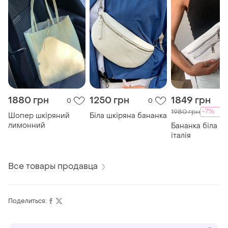
1880 грн
1250 грн
1849 грн
0
0
-7%
1980 грн
Шопер шкіряний
Біла шкіряна бананка
лимонний
Бананка біла ш
італія
Все товары продавца
Поделиться: