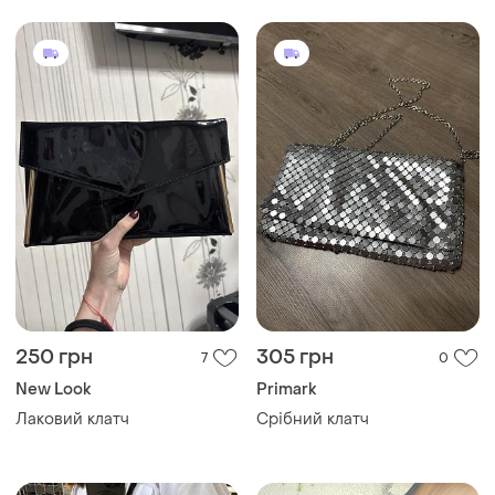
Лаковий клатч
Срібний клатч
250 грн
300 грн
0
1
Сумочка нова розпродаж
Атласна сумочка ридикюль
складу