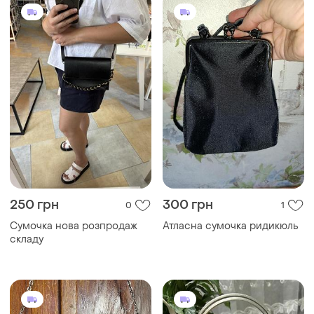
785 грн
650 грн
1
3
707 грн с 10 авг.
585 грн с 10 авг.
Accessorize
Vintage
Вечірня красива графітова
Клатч лаковий вінтажна
сумка на ланцюжку з
сумочка ретро стиль