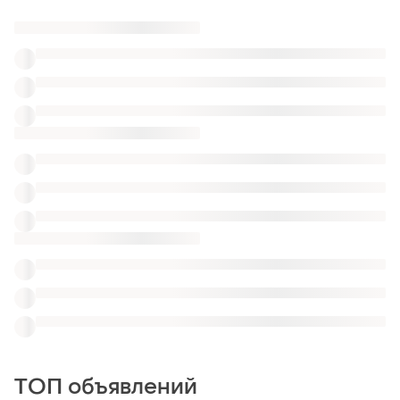
ТОП объявлений
TOP
TOP
4500 грн
1050 грн
1
0
Сумка шопер жіноча
Школьный рюкзак kite 10
лет, состояние нового