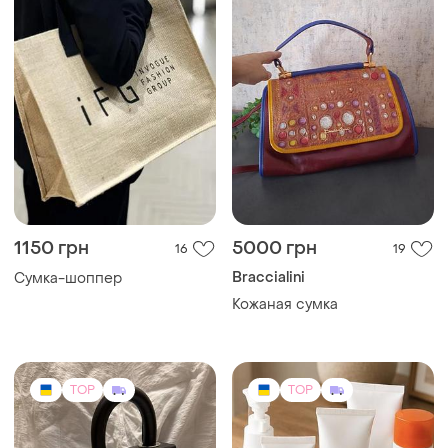
TOP
TOP
1500 грн
256 грн
4
20
270 грн
-12%
1700 грн
Melly
распродажа до 10 авг.
Шкіряна сумка
Власна марка
структурована melly | чорна
Органайзер для косметики
кросбоді з круглою ручкою
та засобів догляду