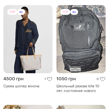
TOP
TOP
2490 грн
2695 грн
2
32
Вязаная женская сумка
Стильная плетеная сумка-
ручной работы с
шоппер из рафии в
металлической цепочкой
натуральном оттенке
бежевая