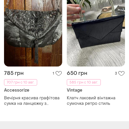
китицею бісер кристали в
стилі гетсбі ар-деко
Загружайте приложение
Покупайте вещи и общайтесь в любом месте
Как это работает?
Украина, 02121, Киев, Харьковское шоссе, дом 201-
203, буква 4Г
Политика конфиденциальности
Договор-оферта
Контакты
Мы в соцсетях