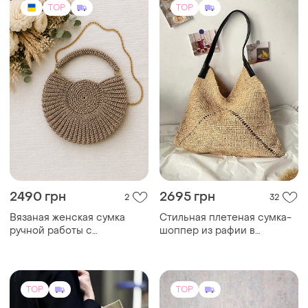
TOP
TOP
1150 грн
5000 грн
16
19
Braccialini
Сумка-шоппер
Кожаная сумка