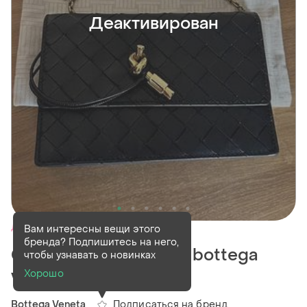
Деактивирован
Деактивирован
1 шт
Вам интересны вещи этого
бренда? Подпишитесь на него,
Сумка новая женская bottega
чтобы узнавать о новинках
vneta
Хорошо
Подписаться на бренд
Bottega Veneta