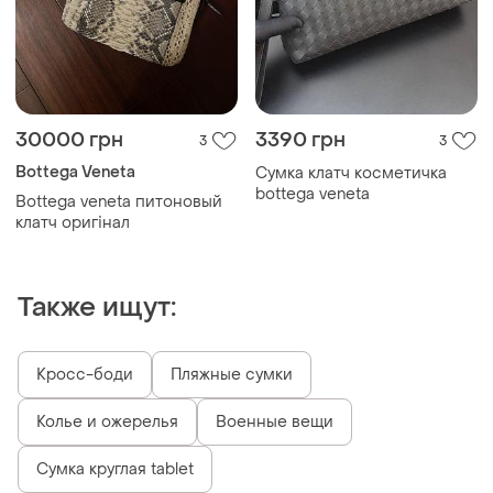
30000 грн
3390 грн
3
3
Bottega Veneta
Сумка клатч косметичка
bottega veneta
Bottega veneta питоновый
клатч оригінал
Также ищут:
Кросс-боди
Пляжные сумки
Колье и ожерелья
Военные вещи
Сумка круглая tablet