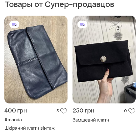
Amanda
Замшевий клатч
Шкіряний клатч вінтаж
250 грн
305 грн
7
0
New Look
Primark