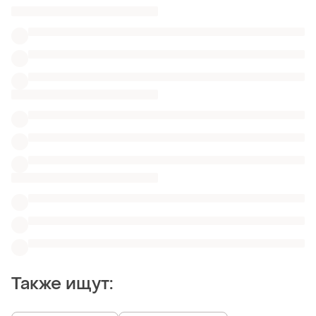
Также ищут:
Сумки в Одессе
Броши в Одессе
Военные вещи
Пляжные сумки Accessorize
Похожие товары