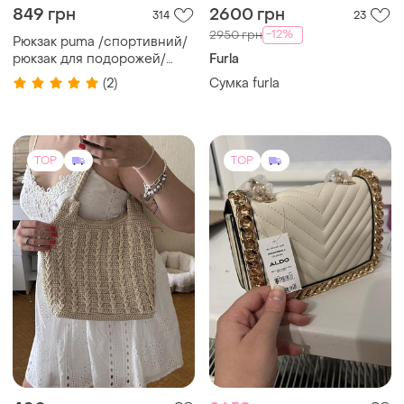
400 грн
2659 грн
3
2
2799 грн
-28%
550 грн
В’язана сумка-шопер ручної
распродажа до 10 авг.
роботи 550 грн
ALDO
Сумка aldo mini greenwald /
minigreenwald молочна
нова з біркою