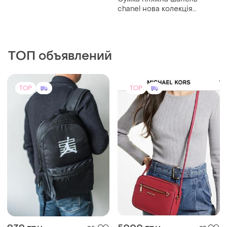
939 грн
5000 грн
95
27
Nike
Michael Kors
Рюкзак nike/рюкзак для
Шикарная безумно
подорожей/городской/
стильная женская сумочка
спортивный/сумка
michael kors оригинал
(1)
TOP
TOP