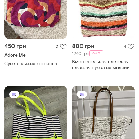
1000 грн
1200 грн
1
3
Ted Baker
1080 грн с 10 авг.
Сумка шопер
H&M
Біла плетена сумка -шопер
h&m