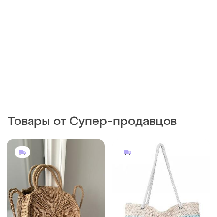
449 грн
880 грн
5
4
-36%
-30%
699 грн
1240 грн
Primark
Большая пляжная сумка на
молнии с канатными
Соломяна кругла сумка
ручками, женская плетеная
сумочка літня пляжна на
сумка-шоппер в полоску
відпочинок