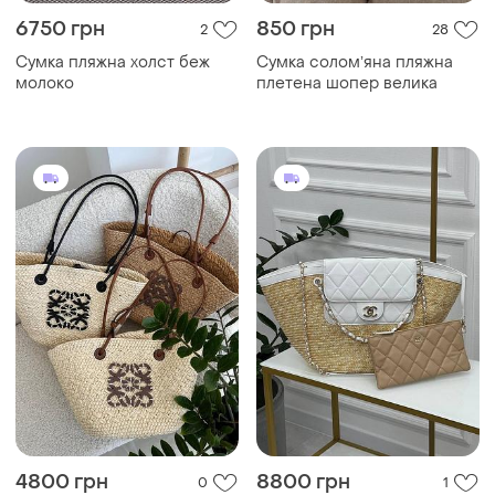
4800 грн
8800 грн
0
1
Сумка пляжна беж кремова
Сумка пляжная шоппер из
соломы соломенная сумка
соломʼяна сумка шопер з
гаманцем