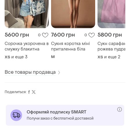
5600 грн
7600 грн
5800 грн
0
0
Сорочка укорочена в
Сукня коротка міні
Сукн сарафан
смужку блакитна
приталенна біла
рожева пудра
вільного крою
и еще
3
M
и еще
2
ХS
ХS
Все товары продавца
Поделиться:
Оформляй подписку SMART
Получи заказ с бесплатной доставкой