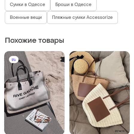
6750 грн
850 грн
2
28
Сумка пляжна холст беж
Сумка соломʼяна пляжна
молоко
плетена шопер велика