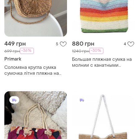
450 грн
880 грн
0
4
-30%
1240 грн
Adore Me
Вместительная плетеная
Сумка пляжна котонова
пляжная сумка на молнии с
канатными ручками,
бежевая женская сумка-
шоппер в яркую полоску