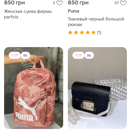
849 грн
2600 грн
314
23
-12%
2950 грн
Рюкзак puma /спортивний/
рюкзак для подорожей/
Furla
міський
(2)
Сумка furla
TOP
TOP