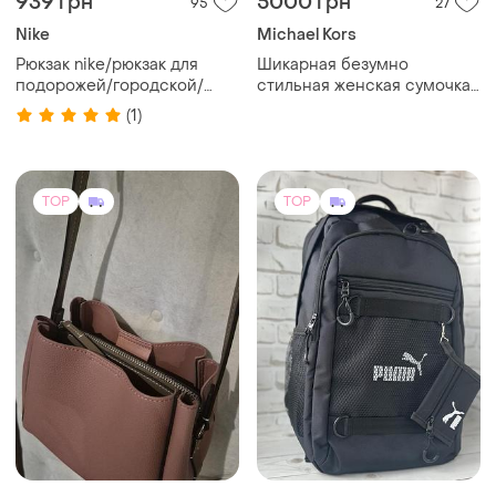
850 грн
850 грн
2
57
Puma
Женская сумка фирмы
parfois
Тканевый черный большой
рюкзак
(1)
TOP
TOP