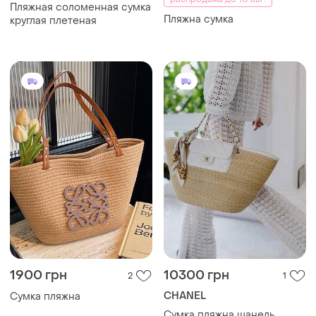
1900 грн
10300 грн
2
1
CHANEL
Сумка пляжна
Сумка пляжна шанель
chanel нова колекція
соломʼяна з білим
ТОП объявлений
TOP
TOP