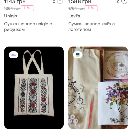
1143 грн
1588 грн
0
0
-11%
-11%
1284 грн
1784 грн
Uniqlo
Levi's
Сумка шоппер uniqlo с
Сумка-шоппер levi's с
рисунком
логотипом