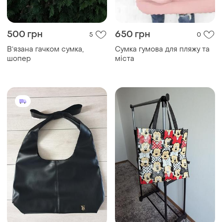
500 грн
650 грн
5
0
Вʼязана гачком сумка,
Сумка гумова для пляжу та
шопер
міста