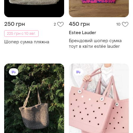
250 грн
450 грн
2
10
Estee Lauder
225 грн с 10 авг.
Брендовий шопер сумка
Шопер сумка пляжна
тоут в квіти estée lauder