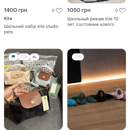
1400 грн
1050 грн
0
0
Kite
Школьный рюкзак kite 10
лет, состояние нового
Шкільний набір kite studio
pets
TOP
TOP