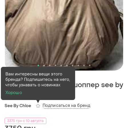
В наличии
1 шт
Вам интересны вещи этого
бренда? Подпишитесь на него,
Нейлоновая сумка-шоппер see by
чтобы узнавать о новинках
chloé
Хорошо
Подписаться на бренд
See By Chloe
3375 грн с 10 августа