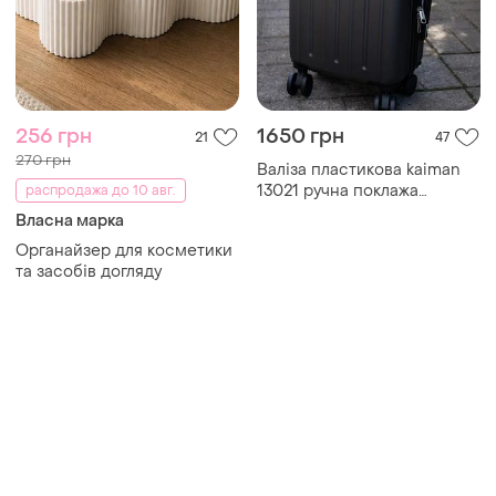
256 грн
1650 грн
21
47
270 грн
Валіза пластикова kaiman
13021 ручна поклажа
распродажа до 10 авг.
40x30x20 сіра
Власна марка
Органайзер для косметики
та засобів догляду