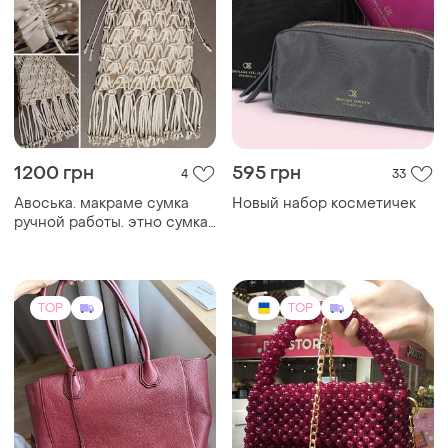
1200 грн
595 грн
4
33
Авоська. макраме сумка
Новый набор косметичек
ручной работы. этно сумка.
бохо стиль
TOP
TOP