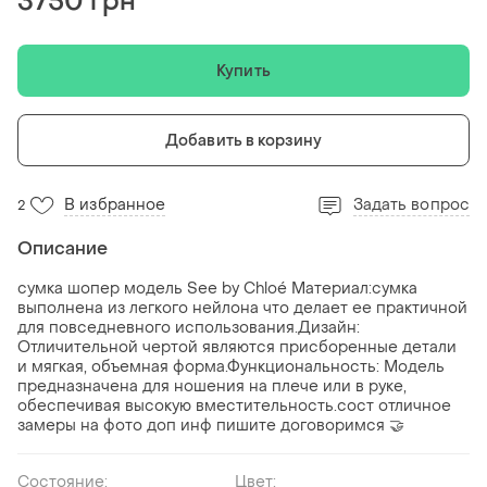
3750 грн
Купить
Добавить в корзину
В избранное
Задать вопрос
2
Описание
сумка шопер модель See by Chloé Материал:сумка
выполнена из легкого нейлона что делает ее практичной
для повседневного использования.Дизайн:
Отличительной чертой являются присборенные детали
и мягкая, объемная форма.Функциональность: Модель
предназначена для ношения на плече или в руке,
обеспечивая высокую вместительность.сост отличное
замеры на фото доп инф пишите договоримся 🤝
Состояние:
Цвет: