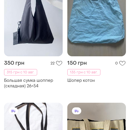
350 грн
150 грн
22
0
315 грн с 10 авг.
135 грн с 10 авг.
Большая сумка шоппер
Шопер котон
(складная) 26×54