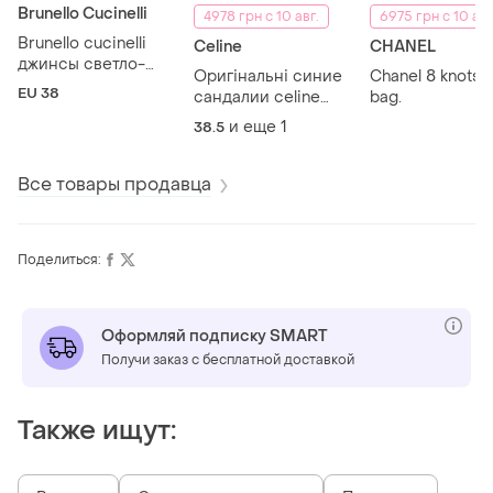
Brunello Cucinelli
4978 грн с 10 авг.
6975 грн с 10 авг
Brunello cucinelli
Celine
CHANEL
джинсы светло-
Оригінальні синие
Chanel 8 knots t
голубые traditional fit
EU 38
сандалии celine
bag.
twist с черными
и еще
1
38.5
ремешками.
Все товары продавца
Поделиться:
Оформляй подписку SMART
Получи заказ с бесплатной доставкой
Также ищут: