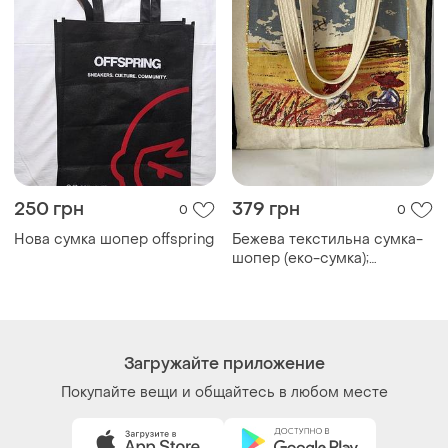
250 грн
379 грн
0
0
Нова сумка шопер offspring
Бежева текстильна сумка-
шопер (еко-сумка);
текстильная сумка-шоппер
бежевого цвета с принтом
в виде репродукции
картины жана-франсуа
милле «полдень»
Загружайте приложение
Покупайте вещи и общайтесь в любом месте