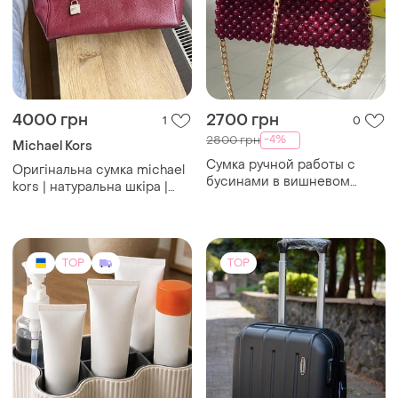
4000 грн
2700 грн
1
0
-4%
2800 грн
Michael Kors
Сумка ручной работы с
Оригінальна сумка michael
бусинами в вишневом
kors | натуральна шкіра |
цвете
бордова
TOP
TOP