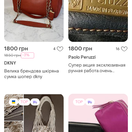
1800 грн
1800 грн
4
16
-3%
1850 грн
Paolo Peruzzi
DKNY
Супер акция эксклюзивная
ручная работа.очень
Велика брендова шкіряна
высокого качества
сумка шопер dkny
шикарная очень сумка
унисекс через плечо
TOP
TOP