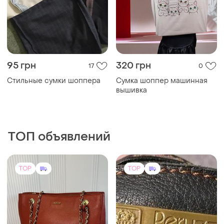
95 грн
320 грн
17
0
Стильные сумки шоппера
Сумка шоппер машинная
вышивка
ТОП объявлений
TOP
TOP