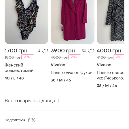
1700 грн
3900 грн
4000 грн
4
30
-6%
-3%
-3%
1800 грн
4000 грн
4100 грн
Vivalon
Vivalon
Женский
совместимый
Пальто vivalon фуксія
Пальто оверса
купальник с v-
українського
40 / L / 48
38 / M / 46
образным вырезом
виробника viva
38 / M / 46
Все товары продавца
Поделиться: