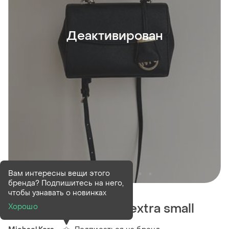
Деактивирован
Вам интересны вещи этого
бренда? Подпишитесь на него,
Деактивирован
1 шт
чтобы узнавать о новинках
Сумка michael kors extra small
Хорошо