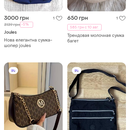
3000 грн
650 грн
1
1
-5%
3139 грн
585 грн с 10 авг.
Joules
Трендовая молочная сумка
Нова елегантна сумка-
багет
шопер joules