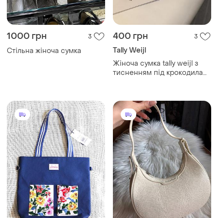
1000 грн
400 грн
3
3
Tally Weijl
Стільна жіноча сумка
Жіноча сумка tally weijl з
тисненням під крокодила
та сріблястим ланцюгом