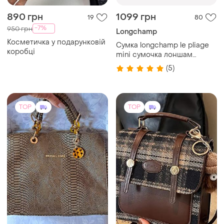
890 грн
1099 грн
19
80
-7%
950 грн
Longchamp
Косметичка у подарунковій
Сумка longchamp le pliage
коробці
mini сумочка лоншам
лонгчем
(5)
TOP
TOP