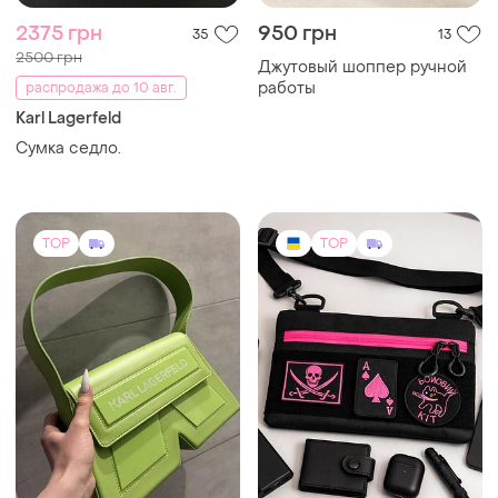
2375 грн
950 грн
35
13
2500 грн
Джутовый шоппер ручной
работы
распродажа до 10 авг.
Karl Lagerfeld
Сумка седло.
TOP
TOP