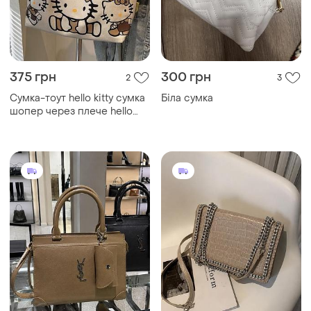
375 грн
300 грн
2
3
Сумка-тоут hello kitty сумка
Біла сумка
шопер через плече hello
kitty sanrio