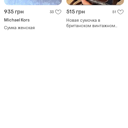
935 грн
515 грн
33
51
Michael Kors
Новая сумочка в
британском винтажном
Сумка женская
стиле.