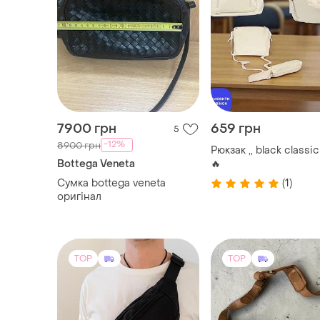
7900 грн
659 грн
5
-12%
8900 грн
Рюкзак ,, black classic
Bottega Veneta
🔥
Сумка bottega veneta
(1)
оригінал
TOP
TOP