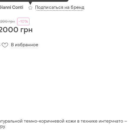
Подписаться на бренд
Gianni Conti
2200
грн
-10%
2000 грн
В избранное
3
натуральной темно-коричневой кожи в технике интерччато –
ру.