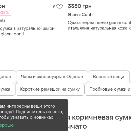
рн
3350 грн
9
-25%
Gianni Conti
nti
Сумка через плечо gianni cont
итальялия натуральная кожа х
сумка з натуральної шкіри,
gianni conti
дессе
Часы и аксессуары в Одессе
Военные вещи
сумка
Короткие ремешок на сумку
Пробковые сумки и
Деактивирован
1 шт
ам интересны вещи этого
ренда? Подпишитесь на него,
Gianni conti кожаная коричневая сум
тобы узнавать о новинках
с плетением интерччато
орошо