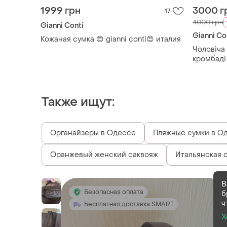
1999 грн
3000 г
17
4000 грн
Gianni Conti
Gianni Co
Кожаная сумка 😍 gianni conti😍 италия
Чоловіча 
кромбаді 
Также ищут:
Органайзеры в Одессе
Пляжные сумки в О
Оранжевый женский саквояж
Итальянская 
В
Безопасная оплата
б
ч
Бесплатная доставка SMART
Х