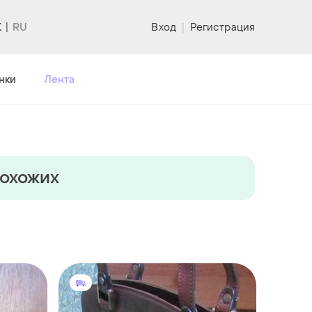
K
Вход
|
Регистрация
нки
Лента
похожих