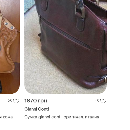
1870 грн
23
13
Gianni Conti
я кожа
Сумка gianni conti. оригинал. италия