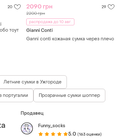
2090 грн
20
29
2200 грн
распродажа до 10 авг.
i
обо тоут
Gianni Conti
Ganni conti кожаная сумка через плечо
Летние сумки в Ужгороде
з португалии
Прозрачные сумки шоппер
Продавец
ка
Funny_socks
5.0
(163 оценки)