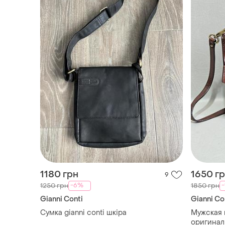
1180 грн
1650 г
9
-6%
-
1250 грн
1850 грн
Gianni Conti
Gianni Co
Сумка gianni conti шкіра
Мужская к
оригинал