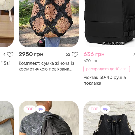
2950 грн
636 грн
4
52
7
670 грн
 “ 5в1
Комплект: сумка жіноча із
косметичкою пов’язана
распродажа до 10 авг.
гачком
Рюкзак 30×40 ручна
поклажа
TOP
TOP