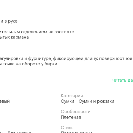
и в руке
ительным отделением на застежке
рытых кармана
егулировки и фурнитуре, фиксирующей длину; поверхностное
 точка на обороте у бирки.
читать д
Категории:
евый
Сумки
Сумки и рюкзаки
Особенности
Плетеная
Стиль