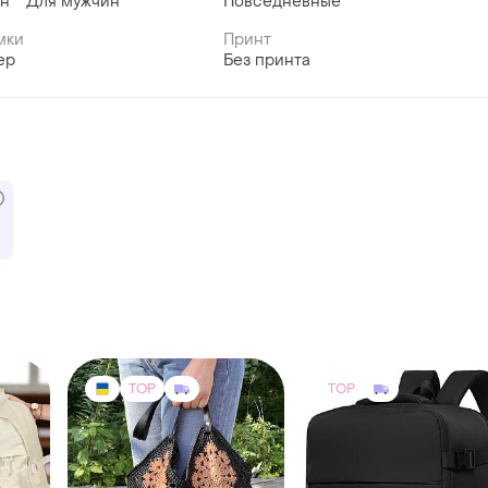
ин
Для мужчин
Повседневные
мки
Принт
ер
Без принта
TOP
TOP