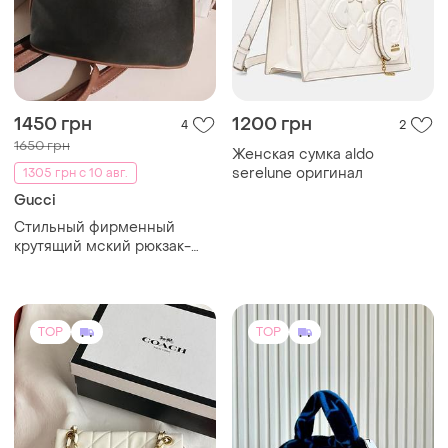
1450 грн
1200 грн
4
2
1650 грн
Женская сумка aldo
serelune оригинал
1305 грн с 10 авг.
Gucci
Стильный фирменный
крутящий мский рюкзак-
сумка
TOP
TOP