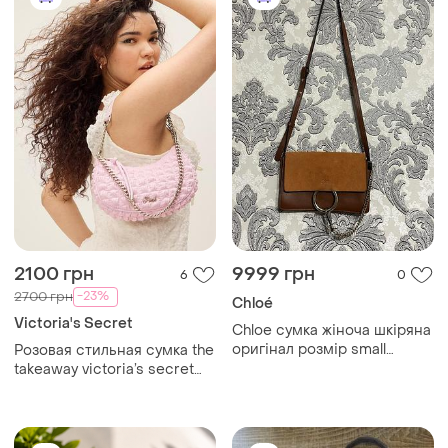
2100 грн
9999 грн
6
0
-23%
2700 грн
Chloé
Victoria's Secret
Chloe сумка жіноча шкіряна
оригінал розмір small
Розовая стильная сумка the
женская сумочка хлоя
takeaway victoria’s secret
pink, сумочка виктория
сикрет пенк