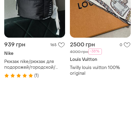
939 грн
2500 грн
165
0
-38%
4000 грн
Nike
Louis Vuitton
Рюкзак nike/рюкзак для
подорожей/городской/
Twilly louis vuitton 100%
спортивный/сумка
original
(1)