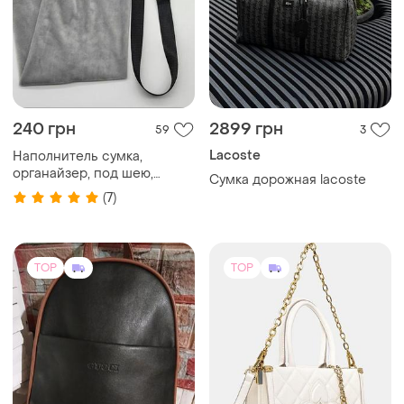
240 грн
2899 грн
59
3
Lacoste
Наполнитель сумка,
органайзер, под шею,
Сумка дорожная lacoste
самолет, путешествие,
(7)
наполняемая, чехол
TOP
TOP