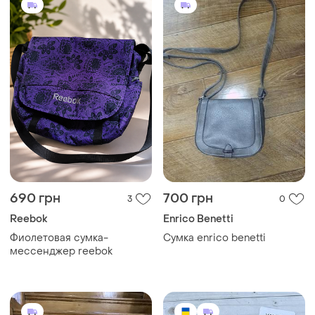
690 грн
700 грн
3
0
Reebok
Enrico Benetti
Фиолетовая сумка-
Сумка enrico benetti
мессенджер reebok