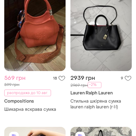
569 грн
2939 грн
18
9
599 грн
-2%
2969 грн
Lauren Ralph Lauren
распродажа до 10 авг.
Compositions
Стильна шкіряна сумка
lauren ralph lauren (r·l·l)
Шикарна яскрава сумка