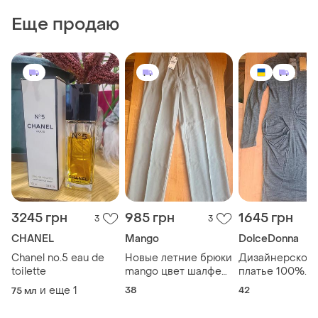
Еще продаю
3245 грн
985 грн
1645 грн
3
3
CHANEL
Mango
DolceDonna
Chanel no.5 eau de
Новые летние брюки
Дизайнерское
toilette
mango цвет шалфей
платье 100%
р. эu 38
шерсть, р. 42
и еще
1
38
42
75 мл