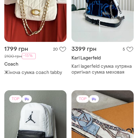
1799 грн
3399 грн
20
5
-15%
2100 грн
Karl Lagerfeld
Coach
Karl lagerfeld сумка хутряна
оригінал сумка меховая
Жіноча сумка coach tabby
TOP
TOP