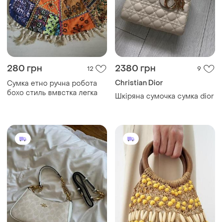
280 грн
2380 грн
12
9
Christian Dior
Сумка етно ручна робота
бохо стиль вмвстка легка
Шкіряна сумочка сумка dior