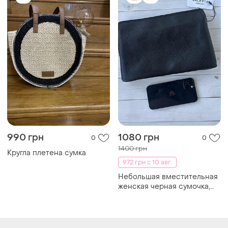
990 грн
1080 грн
0
0
1400 грн
Кругла плетена сумка
972 грн с 10 авг.
Небольшая вместительная
женская черная сумочка,
кросс боди