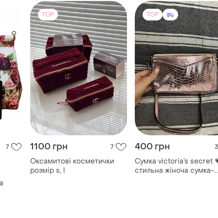
TOP
TOP
1100 грн
400 грн
7
7
3
Оксамитові косметички
Сумка victoria’s secret 
розмір s, l
стильна жіноча сумка-
кросбоді victoria’s secr
a