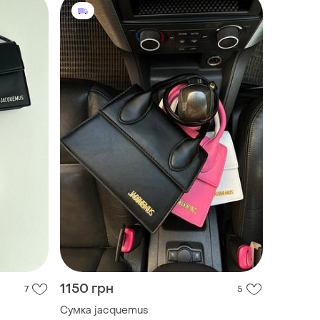
1150 грн
7
5
Сумка jacquemus