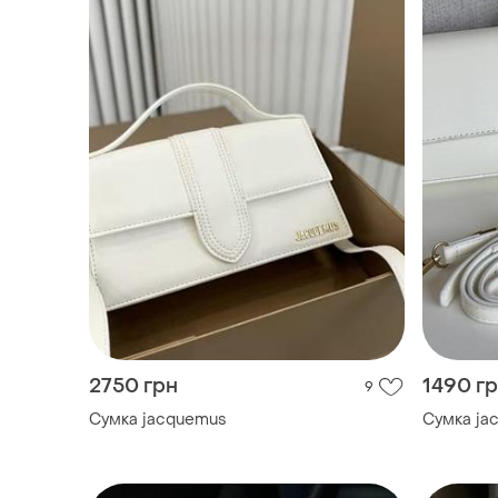
2750 грн
1490 г
9
Сумка jacquemus
Сумка ja