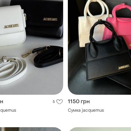
рн
1150 грн
5
cquemus
Сумка jacquemus