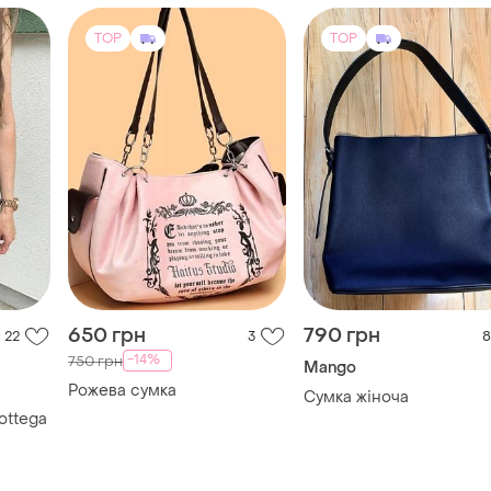
TOP
TOP
650 грн
790 грн
22
3
8
-14%
750 грн
Mango
Рожева сумка
Сумка жіноча
ottega