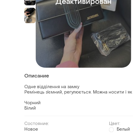
Деактивирован
Описание
Одне відділення на замку
Ремінець з‘ємний, регулюється. Можна носити і як
Чорний
Білий
Состояние:
Цвет:
Новое
Белый