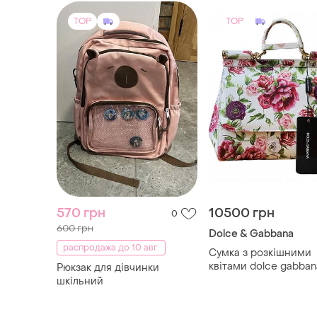
TOP
TOP
570 грн
10500 грн
0
600 грн
Dolce & Gabbana
распродажа до 10 авг.
Сумка з розкішними
квітами dolce gabban
Рюкзак для дівчинки
шкільний