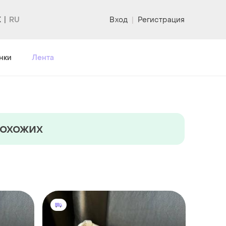
K
Вход
|
Регистрация
нки
Лента
похожих