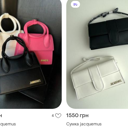
н
1550 грн
4
cquemus
Сумка jacquemus