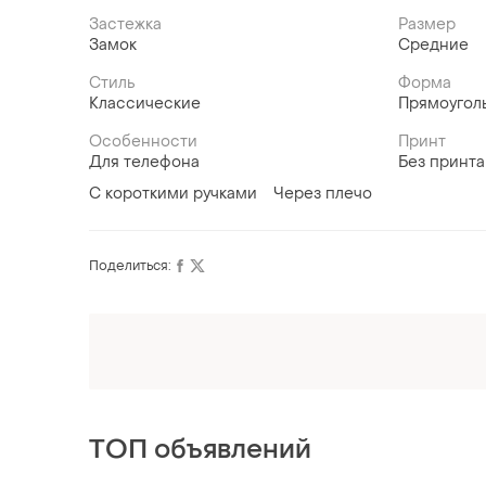
Застежка
Размер
Замок
Средние
Стиль
Форма
Классические
Прямоугол
Особенности
Принт
Для телефона
Без принта
С короткими ручками
Через плечо
Поделиться:
Оформляй подписку SMART
Получи заказ с бесплатной доставкой
ТОП объявлений