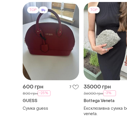
TOP
TOP
600 грн
35000 грн
7
-25%
-3%
800 грн
36000 грн
GUESS
Bottega Veneta
Сумка guess
Ексклюзивна сумка b
veneta.