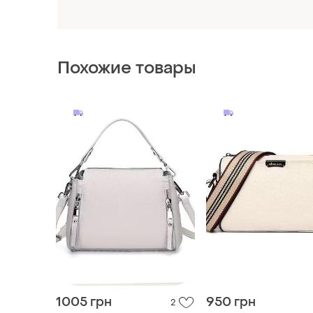
1005 грн
950 грн
2
Елегантна жіноча 👜 слінг-
Елегантна жіноча 👜 
сумка з натуральної шкіри
сумка через плече з
натуральної шкіри