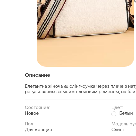
Описание
Елегантна жіноча 👜 слінг-сумка через плече з нату
регульованим знімним плечовим ременем, на бли
Состояние:
Цвет:
Новое
Белый
Пол
Модель су
Для женщин
Слинг