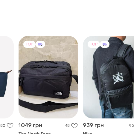
TOP
TOP
1049 грн
939 грн
80
48
95
The North Face
Nike
liage
Сумка-барсетка the north
Рюкзак nike/рюкзак для
face (‼️ хіт сезону)
подорожей/городской/
спортивный/сумка
(1)
(1)