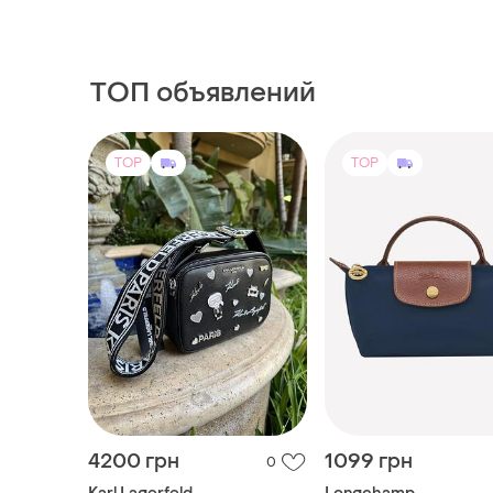
TOP
TOP
4200 грн
1099 грн
0
Karl Lagerfeld
Longchamp
Сумка karl lagerfeld paris
Сумка longchamp le p
maybelle crossbody с
mini сумочка лоншам
декоративными значками и
лонгчем
(5)
фирменным ремнем