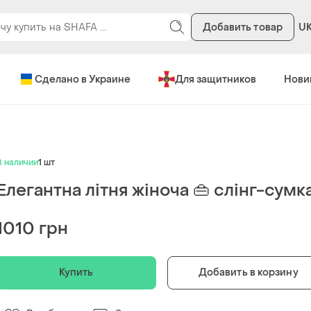
Добавить товар
U
Сделано в Украине
Для защитников
Нови
В наличии
1 шт
Елегантна літня жіноча 👜 слінг-сумк
1010 грн
Купить
Добавить в корзину