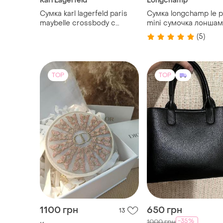
TOP
TOP
1100 грн
650 грн
13
-35%
1000 грн
Косметичка з вишивкою в
подарунковій коробці
Сумка чорна майже 