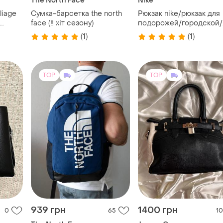
TOP
TOP
939 грн
1400 грн
0
65
10
The North Face
Jasper Conran
нова
Рюкзак the north face/
Jasper conran шкіряна
спортивний рюкзак/сумка/
сумка в стилі birkin |
міський рюкзак/для
натуральна шкіра
(1)
подорожей