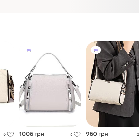
1005 грн
950 грн
3
3
2
слінг-
Елегантна жіноча 👜 слінг-
Елегантна жіноча 👜 слі
сумка через плече з
сумка через плече з
натуральної шкіри
натуральної шкіри