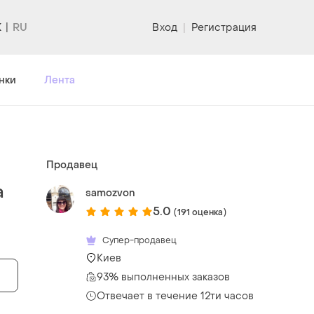
K
Вход
|
Регистрация
нки
Лента
Продавец
а
samozvon
5.0
(191 оценка)
Супер-продавец
Киев
93% выполненных заказов
Отвечает в течение 12ти часов