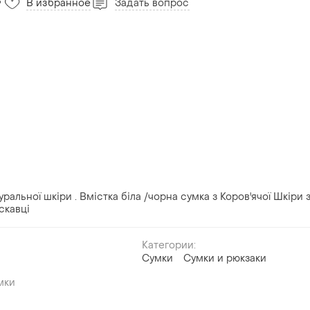
В избранное
Задать вопрос
9
ральної шкіри . Вмістка біла /чорна сумка з Коров'ячої Шкіри 
скавці
Категории:
Сумки
Сумки и рюкзаки
мки