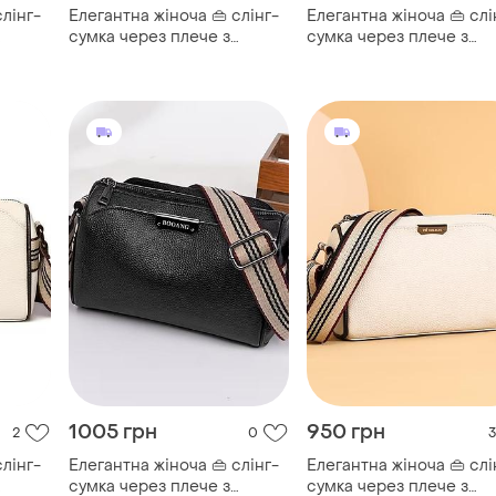
1005 грн
950 грн
2
0
3
слінг-
Елегантна жіноча 👜 слінг-
Елегантна жіноча 👜 слі
сумка через плече з
сумка через плече з
натуральної шкіри
натуральної шкіри