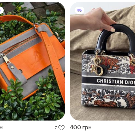
н
400 грн
7