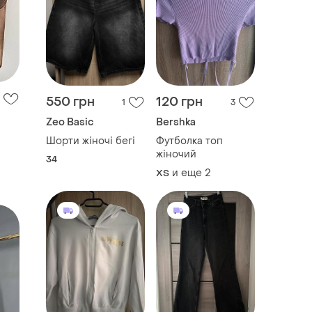
550 грн
120 грн
1
3
Zeo Basic
Bershka
Шорти жіночі бегі
Футболка топ
жіночий
34
и еще
2
ХS