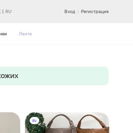
K
Вход
|
Регистрация
нки
Лента
хожих