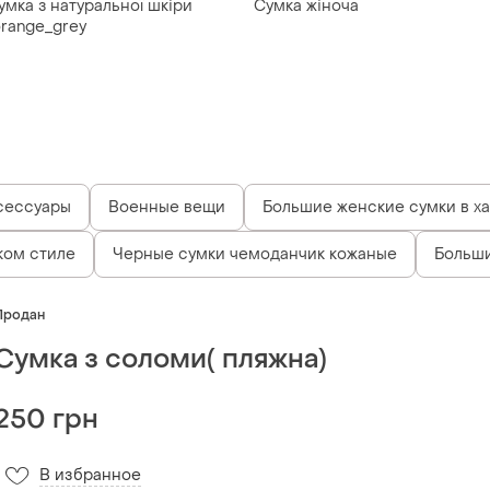
умка з натуральної шкіри
Сумка жіноча
range_grey
сессуары
Военные вещи
Большие женские сумки в х
ком стиле
Черные сумки чемоданчик кожаные
Больши
Продан
Сумка з соломи( пляжна)
250 грн
В избранное
7