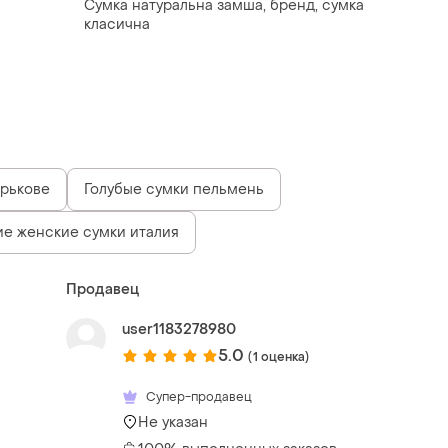
Сумка натуральна замша, бренд, сумка
класична
арькове
Голубые сумки пельмень
е женские сумки италия
Продавец
user1183278980
5.0
(1 оценка)
Супер-продавец
Не указан