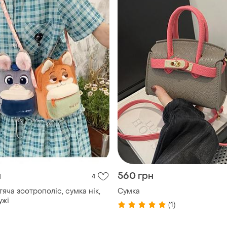
н
560 грн
4
яча зоотрополіс, сумка нік,
Сумка
ужі
(1)