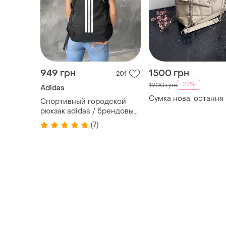
949 грн
1500 грн
201
-22%
1900 грн
Adidas
Сумка нова, остання
Спортивный городской
рюкзак adidas / брендовый
рюкзак / вместительный /
(7)
для путешествий