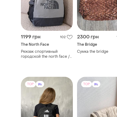
1199 грн
2300 грн
102
The North Face
The Bridge
Рюкзак спортивный
Сумка the bridge
городской the north face /
вместительный рюкзак /
рюкзак для ноутбука /
универсал
TOP
TOP