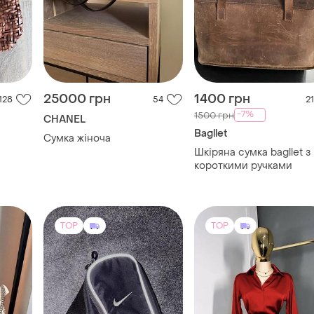
25000 грн
1400 грн
128
54
21
-7%
1500 грн
CHANEL
Bagllet
Сумка жіноча
Шкіряна сумка bagllet з
короткими ручками
TOP
TOP