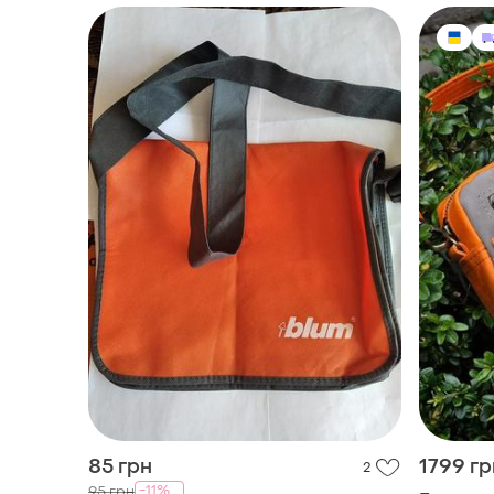
85 грн
1799 гр
2
-11%
95 грн