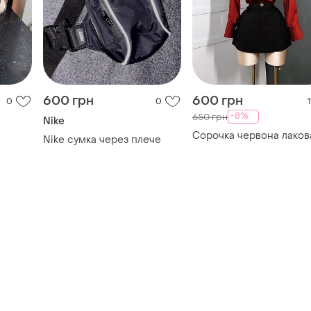
600 грн
600 грн
0
0
1
-8%
650 грн
Nike
Сорочка червона лаков
Nike сумка через плече