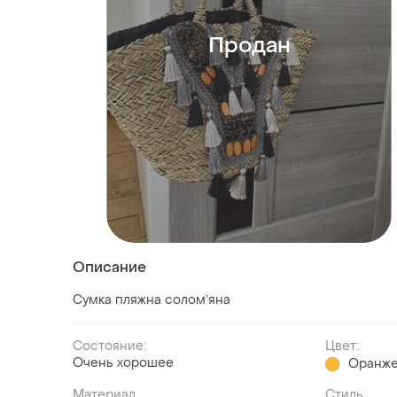
Продан
Описание
Сумка пляжна соломʼяна
Состояние:
Цвет:
Очень хорошее
Оранж
Материал
Стиль