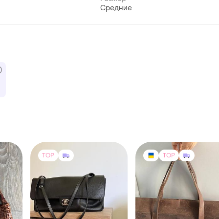
Средние
TOP
TOP