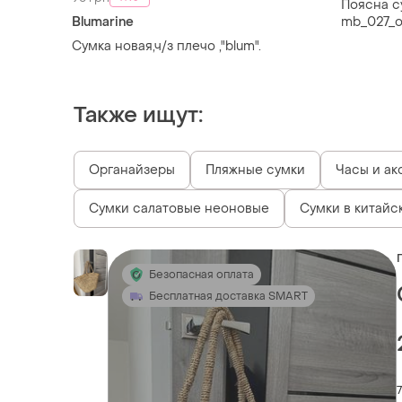
Поясна с
Blumarine
mb_027_o
Сумка новая,ч/з плечо ,"blum".
Также ищут:
Органайзеры
Пляжные сумки
Часы и ак
Сумки салатовые неоновые
Сумки в китайс
Безопасная оплата
Бесплатная доставка SMART