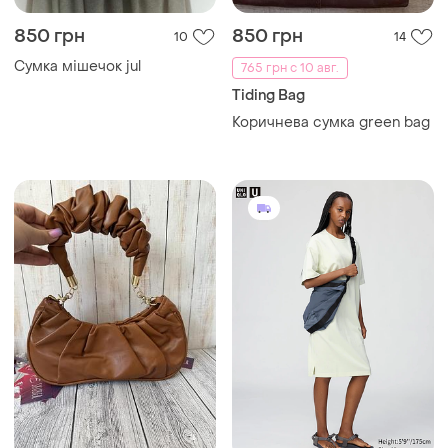
850 грн
850 грн
10
14
Сумка мішечок jul
765 грн с 10 авг.
Tiding Bag
Коричнева сумка green bag