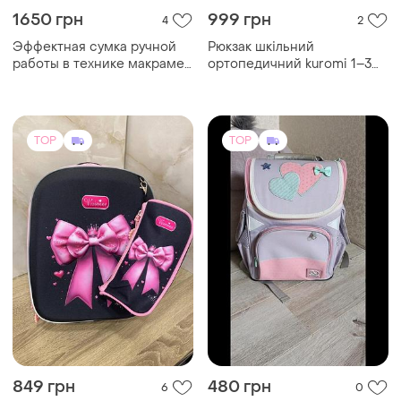
1650 грн
999 грн
4
2
Эффектная сумка ручной
Рюкзак шкільний
работы в технике макраме
ортопедичний kuromi 1–3
– стильный и трендовый
клас
акцент для вашего
гардероба! 🌿
TOP
TOP
849 грн
480 грн
6
0