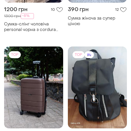
1200 грн
390 грн
10
12
-8%
1300 грн
Сумка жіноча за супер
ціною
Сумка-слінг чоловіча
personal чорна з cordura
1000 d
TOP
TOP