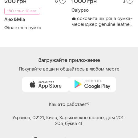
200 грн
1000 грн
0
3
Calypso
180 грн с 10 авг.
💼 соковита шкіряна сумка-
Alex&Mia
месенджер genuine leather
Фіолетова сумка
в мандариновому відтінку
Загружайте приложение
Покупайте вещи и общайтесь в любом месте
Как это работает?
Украина, 02121, Киев, Харьковское шоссе, дом 201-
203, буква 4Г