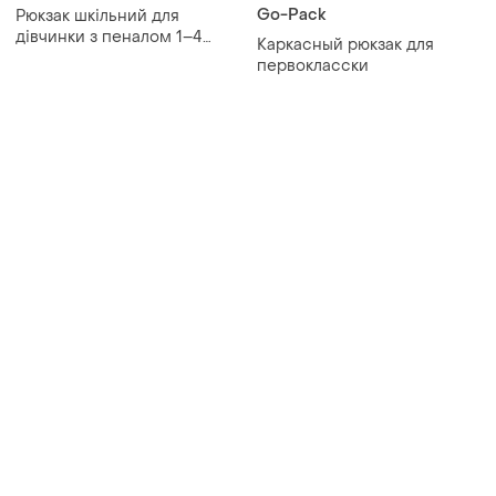
Go-Pack
Рюкзак шкільний для
дівчинки з пеналом 1–4
Каркасный рюкзак для
клас
первокласски