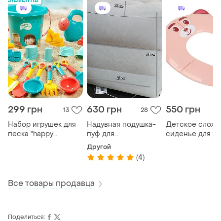
299 грн
630 грн
550 грн
13
28
Набор игрушек для
Надувная подушка-
Детское сложн
песка "happy
пуф для
сиденье для ун
summer" формочки /
путешествий светло
"мишка" розов
Другой
пасочки для лепки в
- серый цвет
(4)
песке, 18 элементов
Все товары продавца
Поделиться: