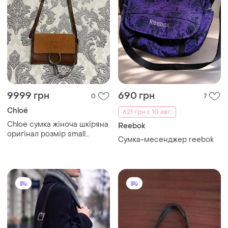
9999 грн
690 грн
0
7
Chloé
621 грн с 10 авг.
Chloe сумка жіноча шкіряна
Reebok
оригінал розмір small
Сумка-месенджер reebok
женская сумочка хлоя