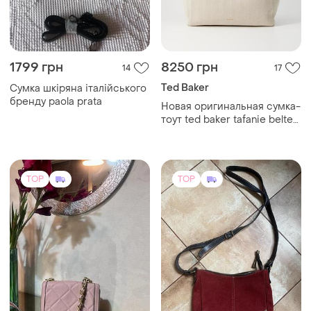
1799 грн
8250 грн
14
17
Ted Baker
Сумка шкіряна італійського
бренду paola prata
Новая оригинальная сумка-
тоут ted baker tafanie belted
large bag (с бирками)
TOP
TOP