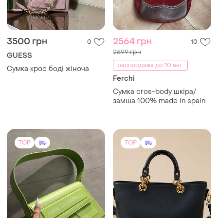
3500 грн
2564 грн
0
10
2699 грн
GUESS
распродажа до 10 авг.
Сумка крос боді жіноча
Ferchi
Сумка cros-body шкіра/
замша 100% made in spain
TOP
TOP