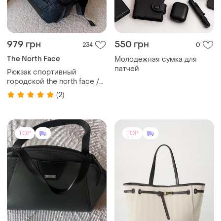
979 грн
550 грн
234
0
The North Face
Молодежная сумка для
патчей
Рюкзак спортивный
городской the north face /
брендовый рюкзак /
(2)
вместительный / для
путешествий
TOP
TOP