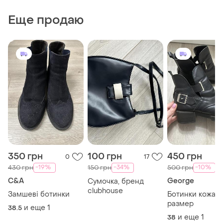
Еще продаю
350 грн
100 грн
450 грн
0
17
-19%
-34%
-10%
430 грн
150 грн
500 грн
C&A
George
Сумочка, бренд
clubhouse
Замшеві ботинки
Ботинки кожаны
размер
и еще
1
38.5
и еще
1
38