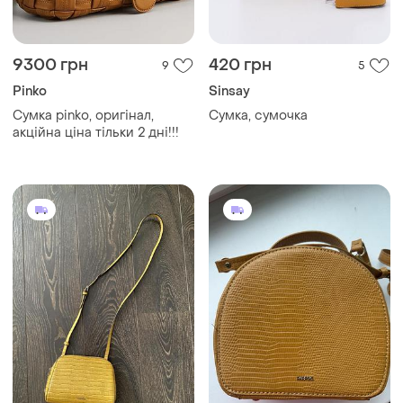
9300 грн
420 грн
9
5
Pinko
Sinsay
Сумка pinko, оригінал,
Сумка, сумочка
акційна ціна тільки 2 дні!!!