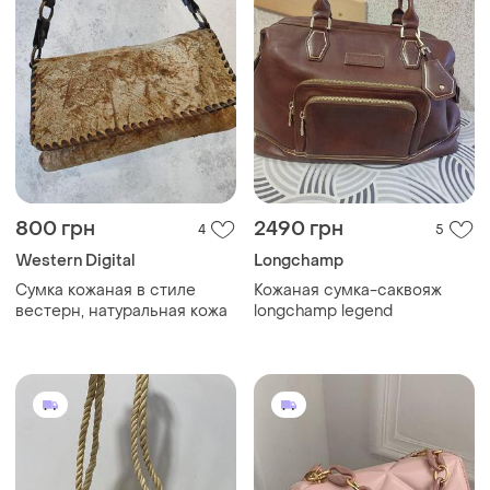
800 грн
2490 грн
4
5
Western Digital
Longchamp
Сумка кожаная в стиле
Кожаная сумка-саквояж
вестерн, натуральная кожа
longchamp legend