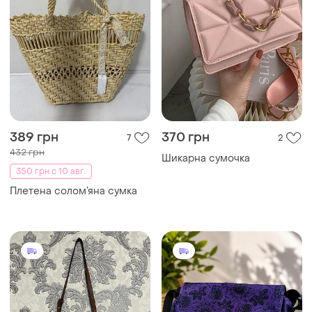
389 грн
370 грн
7
2
432 грн
Шикарна сумочка
350 грн с 10 авг.
Плетена солом’яна сумка