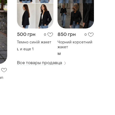
500 грн
850 грн
0
0
Темно синій жакет
Чорний корсетний
жакет
и еще
1
L
M
Все товары продавца
an