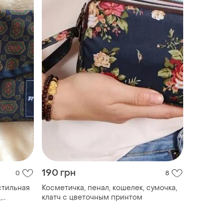
190 грн
0
8
стильная
Косметичка, пенал, кошелек, сумочка,
,
клатч с цветочным принтом
мка