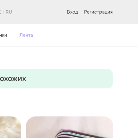
K
Вход
|
Регистрация
нки
Лента
похожих