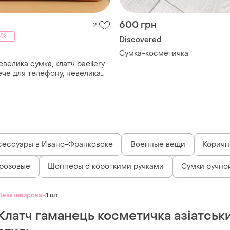
600 грн
2
4%
Discovered
Сумка-косметичка
велика сумка, клатч baellery
ече для телефону, невелика
манець
сессуары в Ивано-Франковске
Военные вещи
Коричн
 розовые
Шопперы с короткими ручками
Сумки ручно
Деактивирован
1 шт
Клатч гаманець косметичка азіатськ