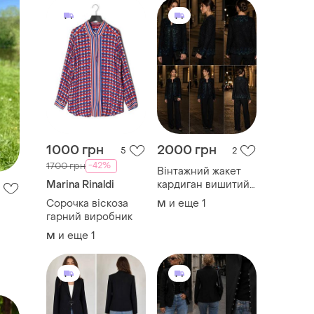
1000 грн
2000 грн
5
2
-42%
1700 грн
Вінтажний жакет
Marina Rinaldi
кардиган вишитий
скляним бісером
Сорочка віскоза
и еще
1
M
гарний виробник
и еще
1
M