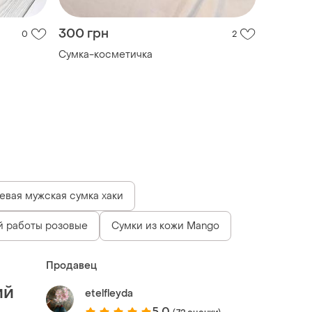
300 грн
0
2
Сумка-косметичка
евая мужская сумка хаки
й работы розовые
Сумки из кожи Mango
Продавец
ий
etelfleyda
5.0