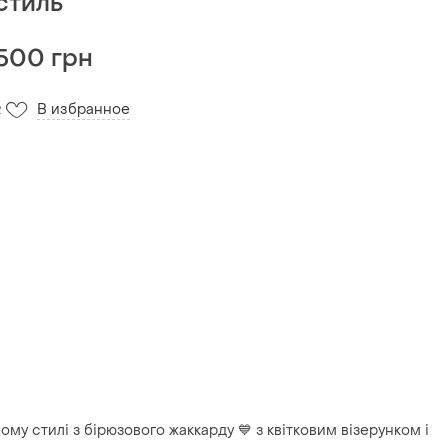
стиль
500 грн
В избранное
2
му стилі з бірюзового жаккарду 💙 з квітковим візерунком і