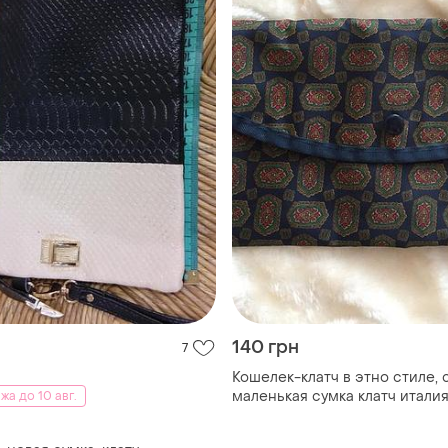
140 грн
7
Кошелек-клатч в этно стиле, 
маленькая сумка клатч италия
а до 10 авг.
кошелек, клатч, кошельек, су