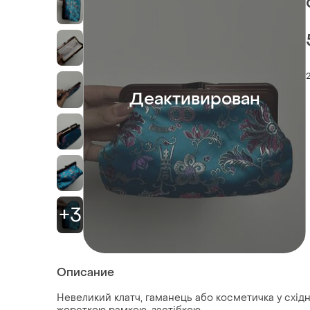
Деактивирован
+3
Описание
Невеликий клатч, гаманець або косметичка у східно