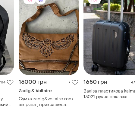
TOP
TOP
15000 грн
1650 грн
114
7
47
Zadig & Voltaire
Валіза пластикова kaim
13021 ручна поклажа
ay
Сумка zadig&voltaire rock
40x30x20 сіра
ский
шкіряна , прикрашена
ый
фірмовими заклепками у
вигляді крил