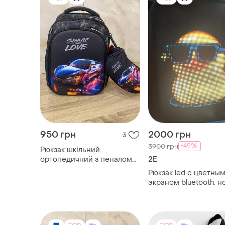
950 грн
2000 грн
3
-49%
3900 грн
Рюкзак шкільний
ортопедичний з пеналом
2E
1–4 клас
Рюкзак led с цветны
экраном bluetooth. н
биркой.