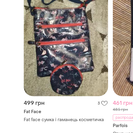
499 грн
461 грн
3
485 грн
Fat Face
распродаж
Fat face сумка і гаманець косметичка
Parfois