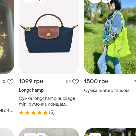
1099 грн
1500 грн
0
84
7
Longchamp
Сумка шопер гачком
Сумка longchamp le pliage
mini сумочка лоншам
м
лонгчем
овый с
(5)