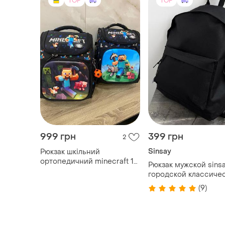
TOP
TOP
999 грн
399 грн
2
Sinsay
Рюкзак шкільний
ортопедичний minecraft 1–
Рюкзак мужской sins
3 клас
городской классиче
унисекс черный нов
(9)