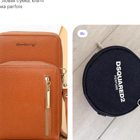
,новая сумка, клатч
,косметичка parfois