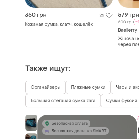
350 грн
579 грн
26
-
600 грн
Кожаная сумка, клатч, кошелёк
Baellerry
Жіноча не
через пл
сумка га
Также ищут:
Органайзеры
Пляжные сумки
Часы и ак
Большая стеганая сумка zara
Сумки фуксия
Безопасная оплата
Бесплатная доставка SMART