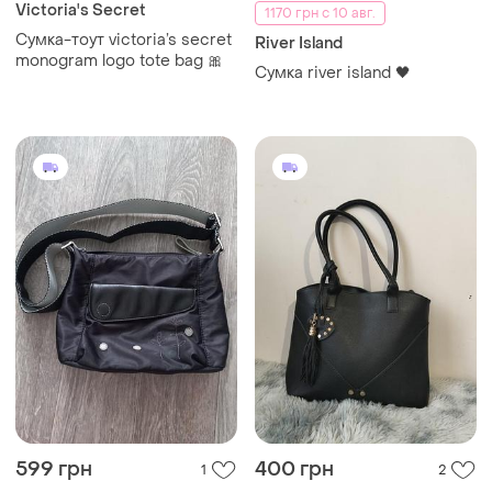
Victoria's Secret
1170 грн с 10 авг.
Сумка-тоут victoria’s secret
River Island
monogram logo tote bag 🎀
Сумка river island 🖤
599 грн
400 грн
1
2