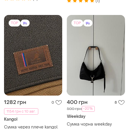
(1)
плечо
TOP
TOP
1282 грн
400 грн
0
8
-20%
500 грн
1154 грн с 10 авг.
Weekday
Kangol
Сумка чорна weekday
Сумка через плече kangol.