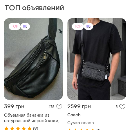
ТОП объявлений
TOP
TOP
399 грн
2599 грн
478
5
Coach
Объемная бананка из
натуральной черной кожи,
Сумка coach
кожаная сумка на пояс на
(9)