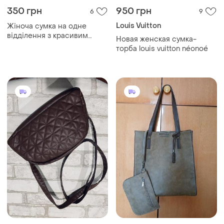
350 грн
950 грн
6
9
Louis Vuitton
Жіноча сумка на одне
відділення з красивим
Новая женская сумка-
бантом
торба louis vuitton néonoé