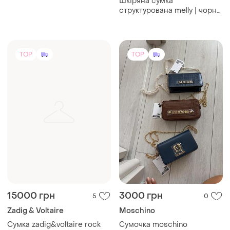
Шкіряна сумка
структурована melly | чорна
кросбоді з круглою ручкою
TOP
TOP
15000 грн
3000 грн
5
0
Zadig & Voltaire
Moschino
Сумка zadig&voltaire rock
Сумочка moschino