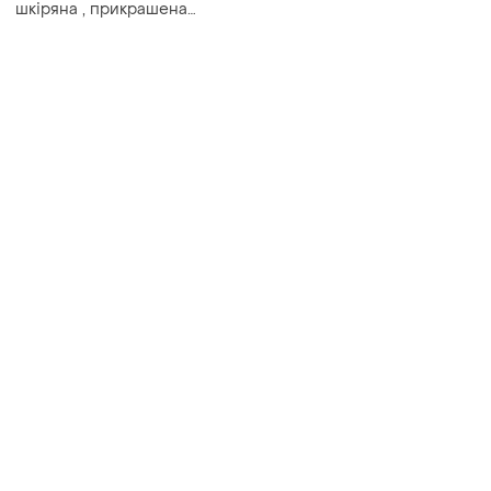
шкіряна , прикрашена
фірмовими заклепками у
вигляді крил