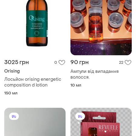
3025 грн
90 грн
0
22
Orising
Ампули від випадання
волосся.
Лосьйон orising energetic
composition d lotion
10 мл
150 мл