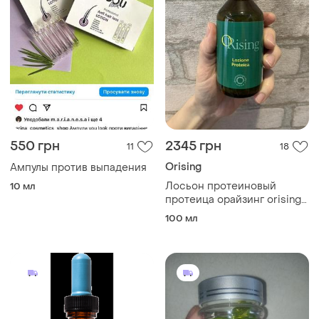
550 грн
2345 грн
11
18
Orising
Ампулы против выпадения
Лосьон протеиновый
10 мл
протеица орайзинг orising
proteica
100 мл