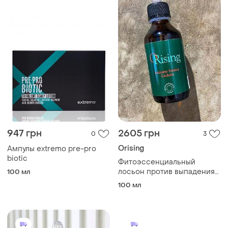
947 грн
2605 грн
0
3
Orising
Ампулы extremo pre-pro
biotic
Фитоэссенциальный
лосьон против выпадения
100 мл
волос orising lozione caduta
100 мл