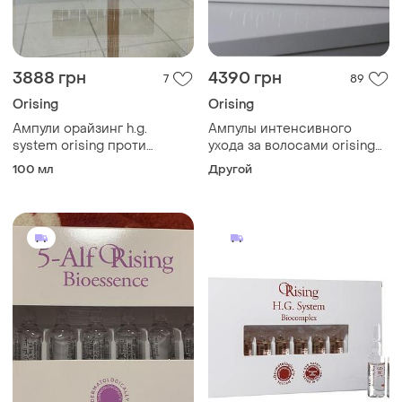
3888 грн
4390 грн
7
89
Orising
Orising
Ампули орайзинг h.g.
Ампулы интенсивного
system orising проти
ухода за волосами orising
випадіння
hair loss system, срок до
100 мл
Другой
2027 года