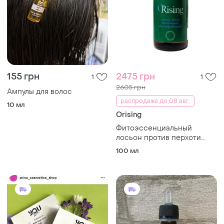
155 грн
2475 грн
1
1
2605 грн
Ампулы для волос
распродажа до 08 авг.
10 мл
Orising
Фитоэссенциальный
лосьон против перхоти
orising
100 мл