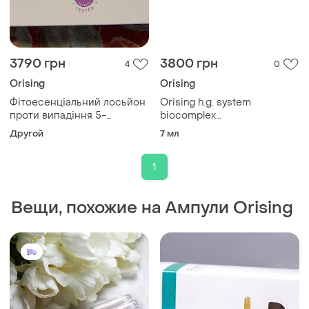
3790 грн
3800 грн
4
0
Orising
Orising
Фітоесенціальний лосьйон
Orising h.g. system
проти випадіння 5-
biocomplex
alforising orising
фітоесенціальний лосьйон
Другой
7 мл
проти випадання волосся
12*7 мл
1
Вещи, похожие на Ампули Orising