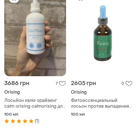
3686 грн
2605 грн
7
0
Orising
Orising
Лосьйон калм орайзинг
Фитоэссенциальный
сalm orising calmorising для
лосьон против выпадения
чувствительной кожи
волос orising lozione caduta
100 мл
100 мл
(1)