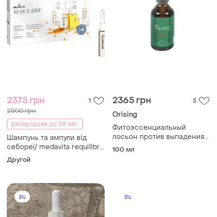
2375 грн
2365 грн
1
5
2500 грн
Orising
распродажа до 08 авг.
Фитоэссенциальный
лосьон против выпадения
Шампунь та ампули від
волос orising lozione caduta
себореї/ medavita requilibre
100 мл
lozione sebo-equilibrante (
Другой
шампунь + ампули)