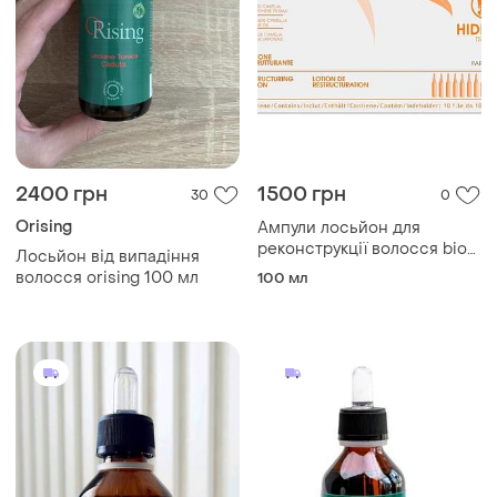
2400 грн
1500 грн
30
0
Orising
Ампули лосьйон для
реконструкції волосся bio
Лосьйон від випадіння
hidra lotion 10 ампул в одній
волосся orising 100 мл
100 мл
упаковці