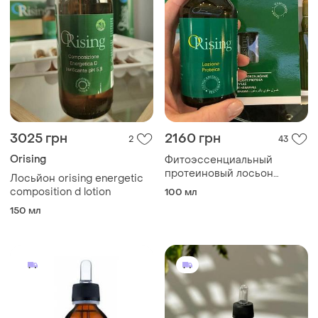
3025 грн
2160 грн
2
43
Orising
Фитоэссенциальный
протеиновый лосьон
Лосьйон orising energetic
orising lozione proteica
composition d lotion
100 мл
150 мл