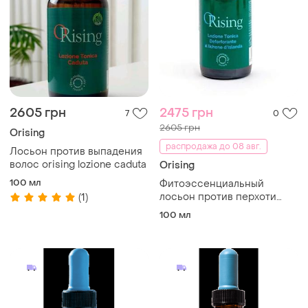
2605 грн
2475 грн
7
0
2605 грн
Orising
распродажа до 08 авг.
Лосьон против выпадения
волос orising lozione caduta
Orising
100 мл
Фитоэссенциальный
лосьон против перхоти
(1)
orising antiforfora lotion
100 мл