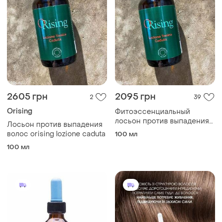
2605 грн
2095 грн
2
39
Orising
Фитоэссенциальный
лосьон против выпадения
Лосьон против выпадения
волос orising lozione caduta
волос orising lozione caduta
100 мл
100 мл