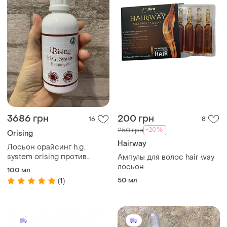
3686 грн
200 грн
16
8
-20%
250 грн
Orising
Hairway
Лосьон орайсинг h.g.
system orising против
Ампулы для волос hair way
выпадения
лосьон
100 мл
50 мл
(1)