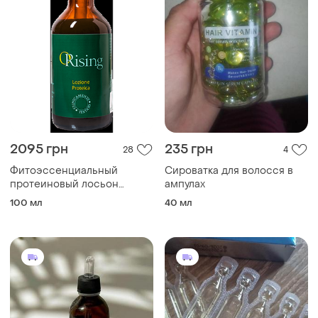
2095 грн
235 грн
28
4
Фитоэссенциальный
Сироватка для волосся в
протеиновый лосьон
ампулах
orising lozione proteica
100 мл
40 мл