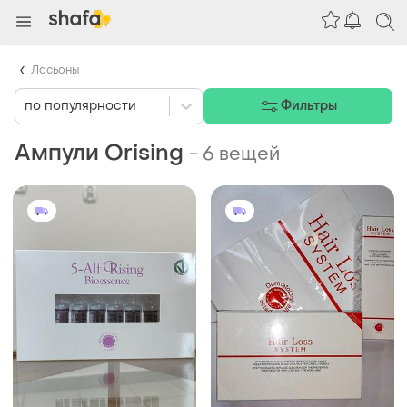
Лосьоны
по популярности
Фильтры
Ампули Orising
-
6 вещей