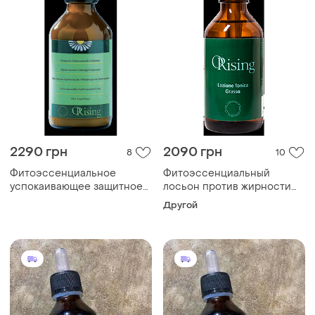
2290 грн
2090 грн
8
10
Фитоэссенциальное
Фитоэссенциальный
успокаивающее защитное
лосьон против жирности
средство orising composto
orising lozione grasso
Другой
calmante