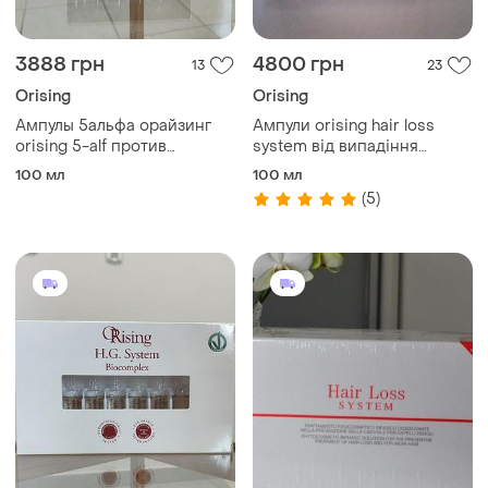
3888 грн
4800 грн
13
23
Orising
Orising
Ампулы 5альфа орайзинг
Ампули orising hair loss
orising 5-alf против
system від випадіння
выпадения
волосся
100 мл
100 мл
(5)