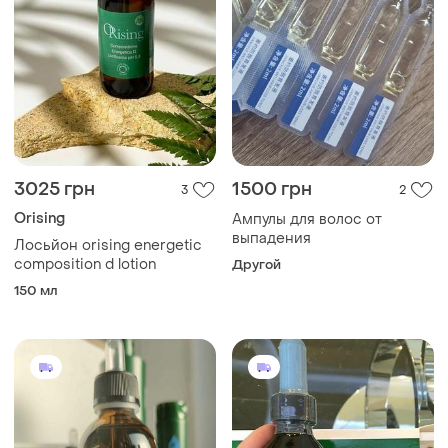
3025 грн
1500 грн
3
2
Orising
Ампулы для волос от
выпадения
Лосьйон orising energetic
composition d lotion
Другой
150 мл