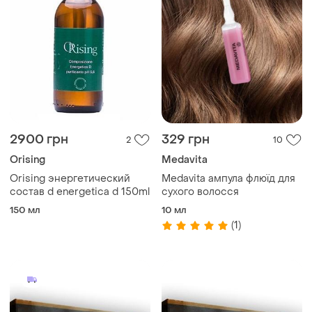
2900 грн
329 грн
2
10
Orising
Medavita
Orising энергетический
Medavita ампула флюїд для
состав d energetica d 150ml
сухого волосся
150 мл
10 мл
(1)