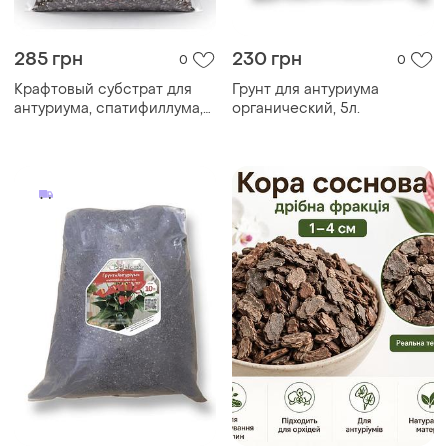
285 грн
230 грн
0
0
Крафтовый субстрат для
Грунт для антуриума
антуриума, спатифиллума,
органический, 5л.
замиокулькаса, монстеры и
алоказии 3 л — грунт для
ароидных комнатных
растений