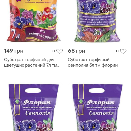
149 грн
68 грн
0
0
Субстрат торфяный для
Субстрат торфяный
цветущих растений 7л тм
сенполия 3л тм флорин
флорин