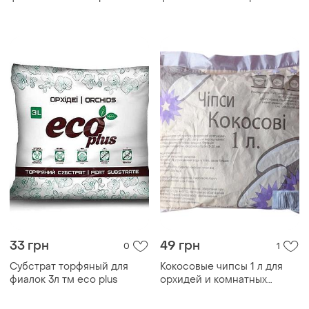
33 грн
49 грн
0
1
Субстрат торфяный для
Кокосовые чипсы 1 л для
фиалок 3л тм eco plus
орхидей и комнатных
растений, натуральный
субстрат 10–30 мм