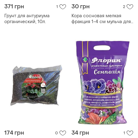
371 грн
30 грн
1
2
Грунт для антуриума
Кора сосновая мелкая
органический, 10л.
фракция 1-4 см мульча для
растений, орхидей и
антуриумов
174 грн
34 грн
0
1