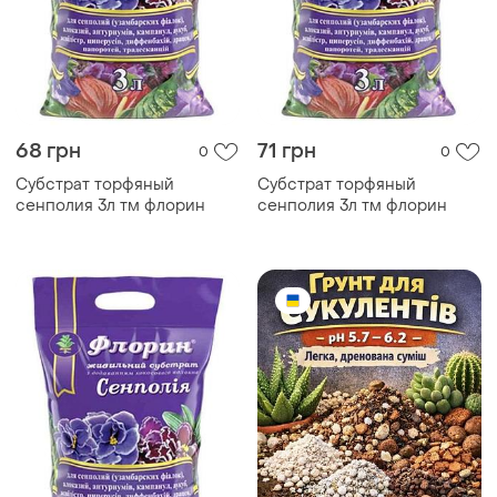
68 грн
71 грн
0
0
Субстрат торфяный
Субстрат торфяный
сенполия 3л тм флорин
сенполия 3л тм флорин