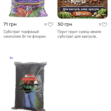
71 грн
50 грн
0
3
Субстрат торфяный
Ґрунт грунт суміш земля
сенполия 3л тм флорин
субстрат для кактусів
сукулентів фіалок ароїдних
заміокулькаса алоказія
антуріум спатифілум
беганія : кокос перліт
цеоліт