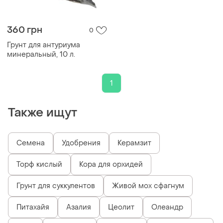
360 грн
0
Грунт для антуриума
минеральный, 10 л.
1
Также ищут
Семена
Удобрения
Керамзит
Торф кислый
Кора для орхидей
Грунт для суккулентов
Живой мох сфагнум
Питахайя
Азалия
Цеолит
Олеандр