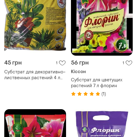
45 грн
56 грн
1
1
Кіссон
Субстрат для декоративно-
лиственных растений 4 л
Субстрат для цветущих
(грунт для фикусов,
растений 7 л флорин
монстеры, замиокулькаса,
(1)
драцены)