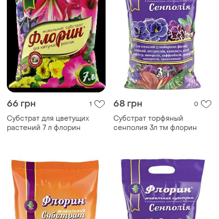
66 грн
68 грн
1
0
Субстрат для цветущих
Субстрат торфяный
растений 7 л флорин
сенполия 3л тм флорин