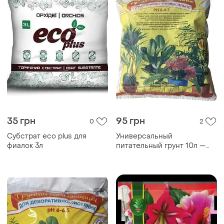
35 грн
95 грн
0
2
Субстрат eco plus для
Универсальный
фиалок 3л
питательный грунт 10л —
базовый субстрат для всех
видов комнатных растений
и цветов