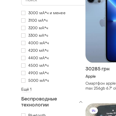
3000 мА*ч и менее
3100 мА*ч
3200 мА*ч
3300 мА*ч
4000 мА*ч
4200 мА*ч
4400 мА*ч
4500 мА*ч
30285 грн
4900 мА*ч
Apple
5000 мА*ч
Смартфон apple 
max 256gb 6.7" o
Ещё 1
2 мп blue ref gg
Беспроводные
технологии
Bluetooth