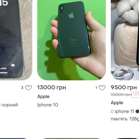
13000 грн
9500 грн
3
1
-5
10000 грн
Apple
Apple
b чорний
Iphone 10
 iphone 11 ⚫
памʼять: 128
комплект: з
🔥стан: 10/1