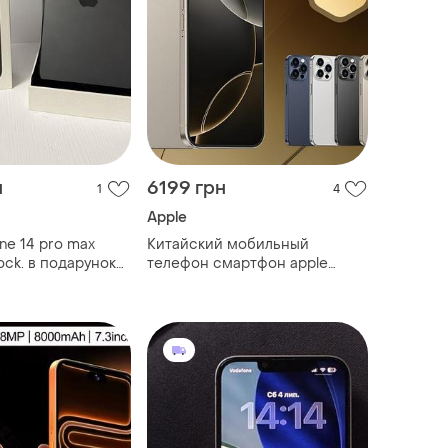
н
6199 грн
1
4
Apple
ne 14 pro max
Китайский мобильный
ock. в подарунок
телефон смартфон apple
 та захисні
iphone 16 pro max, 6 гб+128 гб,
тук. пам’ять: 128
6,5 дюйма, android 10, 4g, 2
мулятора: 83%
сим!