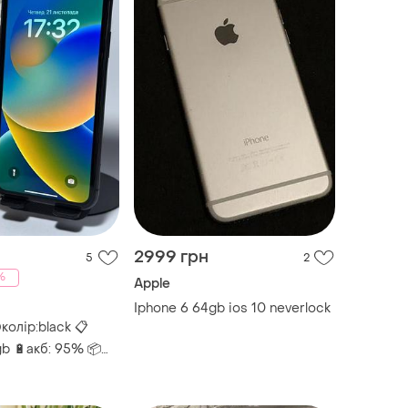
2999 грн
5
2
%
Apple
Iphone 6 64gb ios 10 neverlock
️колір:black 📋
gb 🔋акб: 95% 📦
арядний пристрій
0 💰ціна: 10000грн