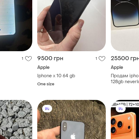
9500 грн
25500 гр
1
1
Apple
Apple
Iphone x 10 64 gb
Продам ipho
128gb neverl
One size
новий чехол,
скельця 10 ш
gb стан аку
neverlock