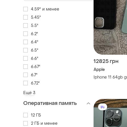
4.59" и менее
5.45"
5.5"
6.2"
6.4"
6.5"
6.6"
12825 грн
6.67"
Apple
6.7"
Iphone 11 64gb 
6.72"
Ещё 3
Оперативная память
12 ГБ
2 ГБ и менее