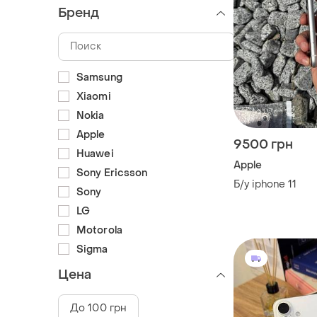
Бренд
Samsung
Xiaomi
Nokia
Apple
9500 грн
Huawei
Apple
Sony Ericsson
Б/у iphone 11
Sony
LG
Motorola
Sigma
Цена
До 100 грн