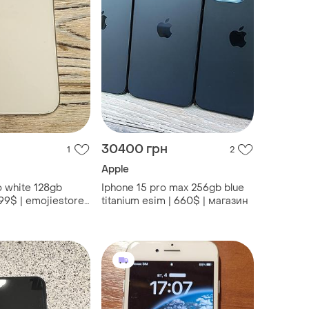
н
30400 грн
1
2
Apple
o white 128gb
Iphone 15 pro max 256gb blue
599$ | emojiestore
titanium esim | 660$ | магазин
газин