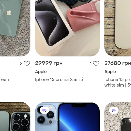
29999 грн
27680 гр
6
1
Apple
Apple
green
Iphone 15 pro на 256 гб
Iphone 15 pr
white sim | 
гарантия ма