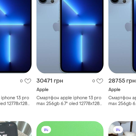
30471 грн
28755 грн
0
0
Apple
Apple
iphone 13 pro
Смартфон apple iphone 13 pro
Смартфон ap
led 12778x1284
max 256gb 6.7" oled 12778x1284
max 256gb 6.
2 мп blue ref
2 мп blue ref