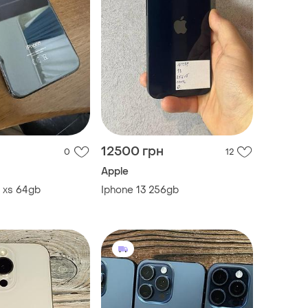
12500 грн
0
12
Apple
 xs 64gb
Iphone 13 256gb