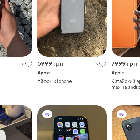
5999 грн
7999 грн
7
3
Apple
Apple
Айфон x iphone
Китайский ap
max на androi
7,3 дюйма, s
ядер, сеть 4
карты