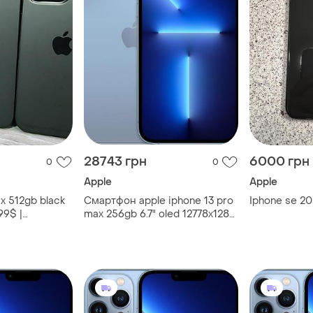
28743 грн
6000 грн
0
0
Apple
Apple
x 512gb black
Смартфон apple iphone 13 pro
Iphone se 20
99$ |
max 256gb 6.7" oled 12778x1284
2 мп blue ref міцний