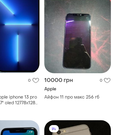
10000 грн
0
0
Apple
ple iphone 13 pro
Айфон 11 про макс 256 гб
7" oled 12778x1284