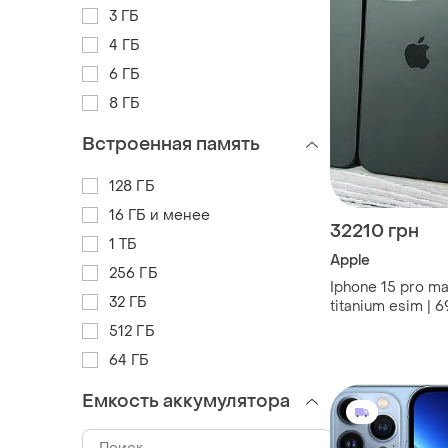
3 ГБ
4 ГБ
6 ГБ
8 ГБ
Встроенная память
128 ГБ
16 ГБ и менее
32210 грн
1 ТБ
Apple
256 ГБ
Iphone 15 pro ma
32 ГБ
titanium esim | 6
emojiestore
512 ГБ
64 ГБ
Емкость аккумулятора