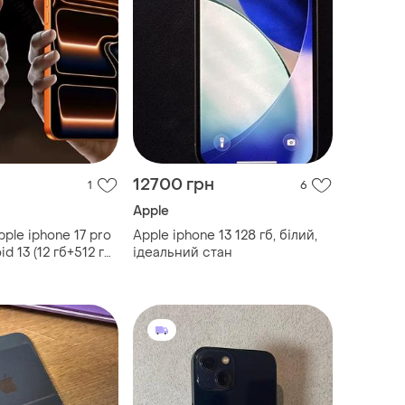
12700 грн
1
6
Apple
ple iphone 17 pro
Apple iphone 13 128 гб, білий,
d 13 (12 гб+512 гб)
ідеальний стан
napdragon-8, 10
g/5g, две sim-