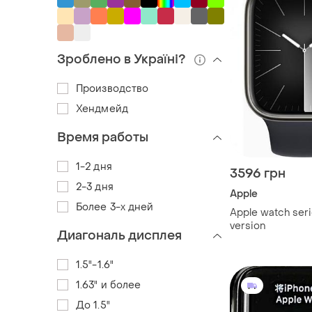
Зроблено в Україні?
Производство
Хендмейд
Время работы
1-2 дня
3596 грн
2-3 дня
Apple
Более 3-х дней
Apple watch ser
version
Диагональ дисплея
1.5"-1.6"
1.63" и более
До 1.5"