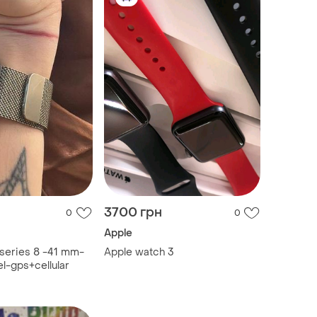
3700 грн
0
0
Apple
series 8 -41 mm-
Apple watch 3
el-gps+cellular