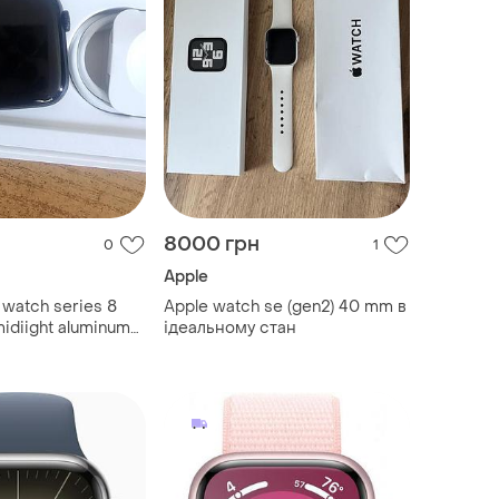
8000 грн
0
1
Apple
watch series 8
Apple watch se (gen2) 40 mm в
idiight aluminum
ідеальному стан
dnight sport band