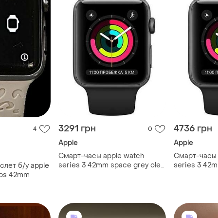
3291 грн
4736 грн
4
0
Apple
Apple
Смарт-часы apple watch
Смарт-часы 
series 3 42mm space grey oled
series 3 42m
лет б/у apple
1.5" nfc gps gg
1.5" nfc gps
gps 42mm