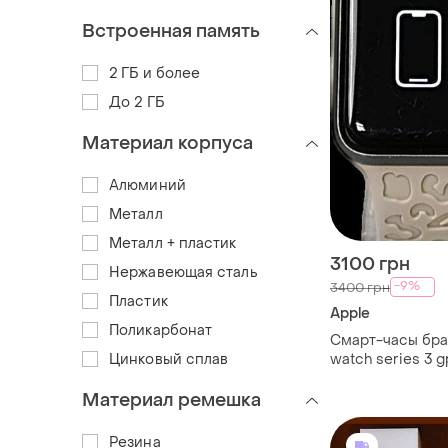
Встроенная память
2 ГБ и более
До 2 ГБ
Материал корпуса
Алюминий
Металл
Металл + пластик
3100 грн
Нержавеющая сталь
-9%
3400 грн
Пластик
Apple
Поликарбонат
Смарт-часы брас
Цинковый сплав
watch series 3 
Материал ремешка
Резина