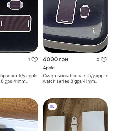
6000 грн
1
0
Apple
браслет б/у apple
Смарт-часы браслет б/у apple
s 8 gps 41mm
watch series 8 gps 41mm
a2770