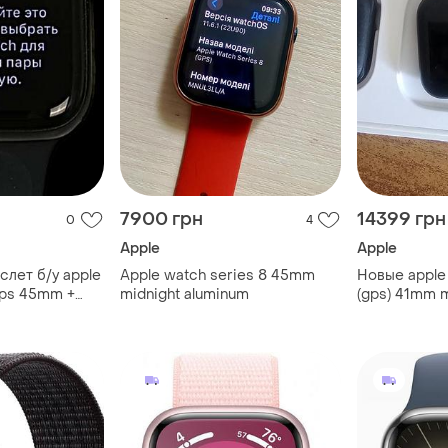
7900 грн
14399 грн
0
4
Apple
Apple
лет б/у apple
Apple watch series 8 45mm
Новые apple 
gps 45mm +
midnight aluminum
(gps) 41mm m
case with mi
с чеком