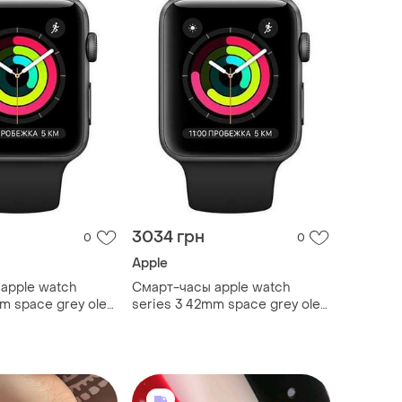
3034 грн
0
0
Apple
apple watch
Смарт-часы apple watch
m space grey oled
series 3 42mm space grey oled
1.5" nfc gps сучасний