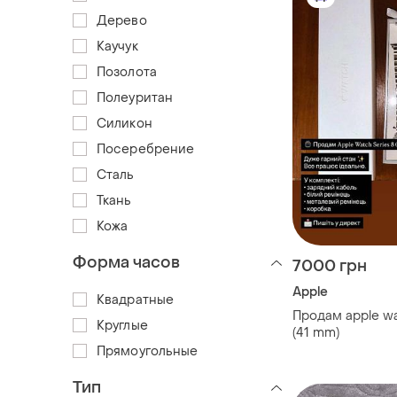
Дерево
Каучук
Позолота
Полеуритан
Силикон
Посеребрение
Сталь
Ткань
Кожа
Форма часов
7000 грн
Apple
Квадратные
Продам apple wa
Круглые
(41 mm)
Прямоугольные
Тип