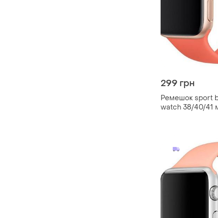
299 грн
Ремешок sport b
watch 38/40/41 
clementine m/l