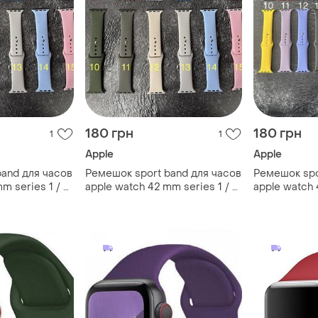
180 грн
180 грн
1
1
Apple
Apple
and для часов
Ремешок sport band для часов
Ремешок spo
m series 1 / 2
apple watch 42 mm series 1 / 2
apple watch 
ый
/ 3 / силиконовый
/ 6 / se / s