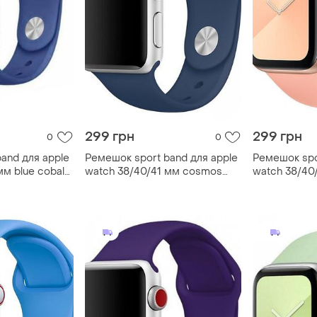
299 грн
299 грн
0
0
and для apple
Ремешок sport band для apple
Ремешок spo
мм blue cobalt
watch 38/40/41 мм cosmos
watch 38/40/
blue m/l
m/l