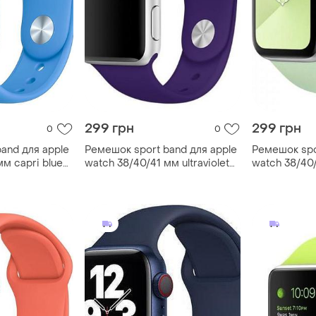
299 грн
299 грн
0
0
and для apple
Ремешок sport band для apple
Ремешок spo
мм capri blue
watch 38/40/41 мм ultraviolet
watch 38/40/
фиолетовый m/l
фисташковы