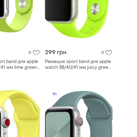
299 грн
0
0
rt band для apple
Ремешок sport band для apple
41 мм lime green
watch 38/40/41 мм juicy green
m/l