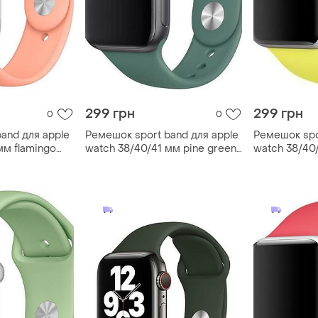
299 грн
299 грн
0
0
and для apple
Ремешок sport band для apple
Ремешок spo
мм flamingo
watch 38/40/41 мм pine green
watch 38/40/
темно зеленый m/l