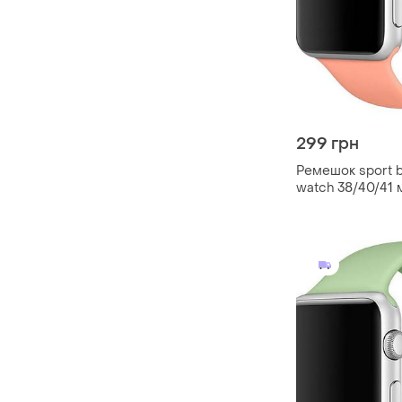
299 грн
Ремешок sport b
watch 38/40/41 
m/l