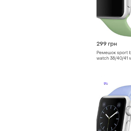
299 грн
Ремешок sport b
watch 38/40/41 
m/l