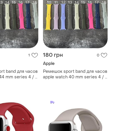
180 грн
1
0
Apple
rt band для часов
Ремешок sport band для часов
44 mm series 4 / 5
apple watch 40 mm series 4 / 5
e 2 силиконовый
/ 6 / se / se 2 силиконовый