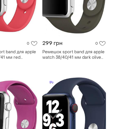
299 грн
0
0
rt band для apple
Ремешок sport band для apple
/41 мм red
watch 38/40/41 мм dark olive
асный m/l
m/l