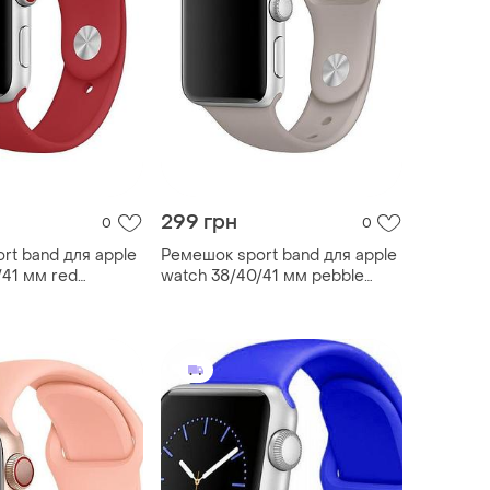
299 грн
0
0
rt band для apple
Ремешок sport band для apple
/41 мм red
watch 38/40/41 мм pebble
серый m/l