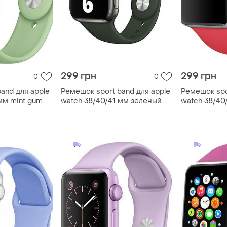
299 грн
299 грн
0
0
and для apple
Ремешок sport band для apple
Ремешок spo
мм mint gum
watch 38/40/41 мм зелёный
watch 38/40
green m/l
raspberry кр