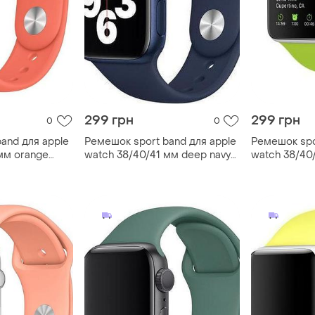
299 грн
299 грн
0
0
and для apple
Ремешок sport band для apple
Ремешок spo
мм orange
watch 38/40/41 мм deep navy
watch 38/40/
темно синий m/l
m/l