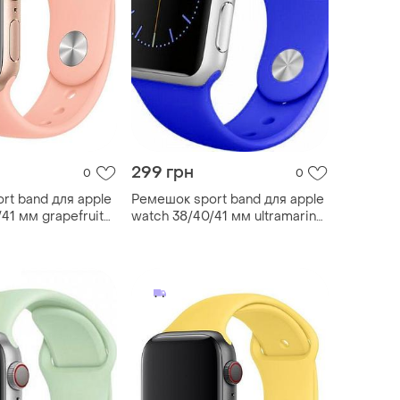
299 грн
0
0
rt band для apple
Ремешок sport band для apple
41 мм grapefruit
watch 38/40/41 мм ultramarine
m/l