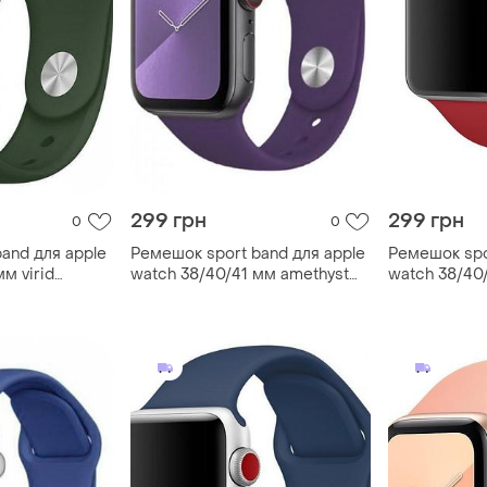
299 грн
299 грн
0
0
and для apple
Ремешок sport band для apple
Ремешок spo
м virid
watch 38/40/41 мм amethyst
watch 38/40
m/l
красний m/l