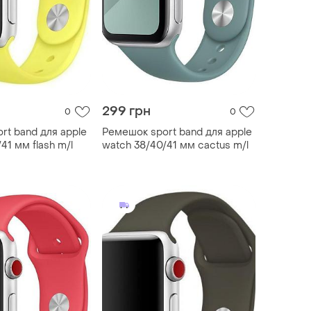
299 грн
0
0
rt band для apple
Ремешок sport band для apple
41 мм flash m/l
watch 38/40/41 мм cactus m/l