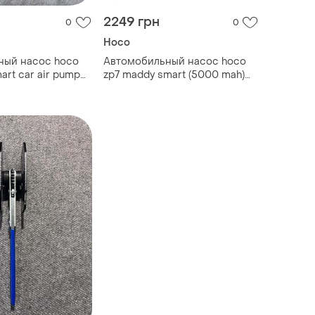
2249 грн
0
0
Hoco
ный насос hoco
Автомобильный насос hoco
art car air pump
zp7 maddy smart (5000 mah)
black