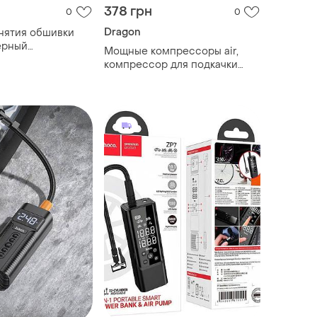
378 грн
0
0
Dragon
нятия обшивки
черный
Мощные компрессоры air,
 для разборки
компрессор для подкачки
ля съемник
шин 12 в, портативный
лона
компрессор для шин kr-76