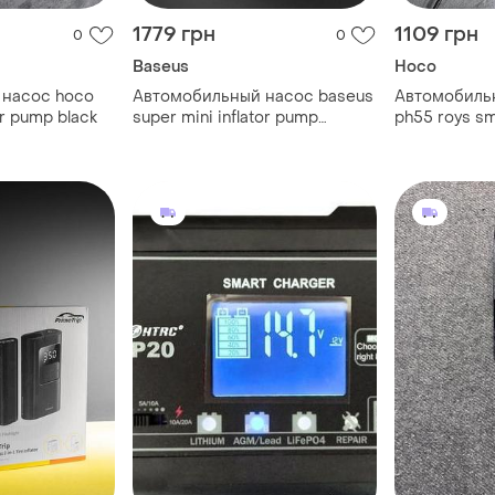
1779 грн
1109 грн
0
0
Baseus
Hoco
 насос hoco
Автомобильный насос baseus
Автомобиль
r pump black
super mini inflator pump
ph55 roys sm
(crcq000001) black
black