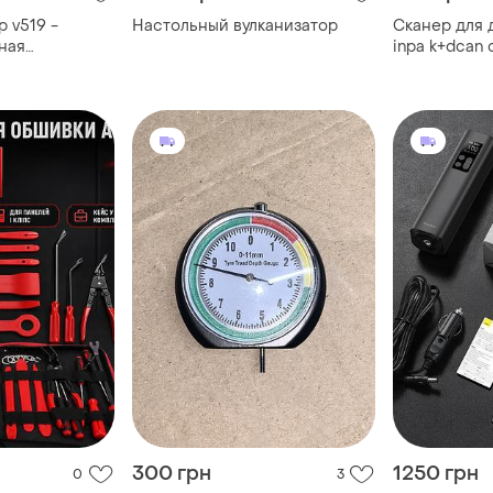
р v519 -
Настольный вулканизатор
Сканер для 
ная
inpa k+dcan
 вашего авто
в новом диза
dis адаптер
300 грн
1250 грн
0
3