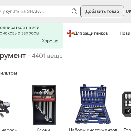
Добавить товар
U
ь на поиск
одписаться на эти
поисковые запросы
Сделано в Украине
Для защитников
Нови
Хорошо
трумент
-
4401 вещь
фильтры
 насосы
Ключи
Наборы инструментов
Тор