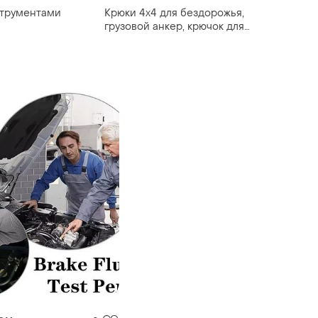
струментами
Крюки 4x4 для бездорожья,
грузовой анкер, крючок для
пикапа, клипсы для крепления
в кузов для всех популярных
моделей