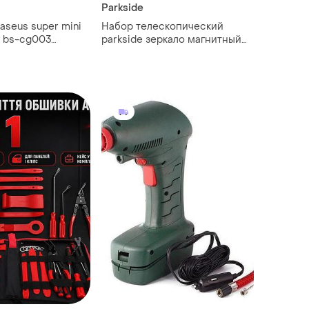
Parkside
aseus super mini
Набор телескопический
p bs-cg003
parkside зеркало магнитный
держатель автолюбителя