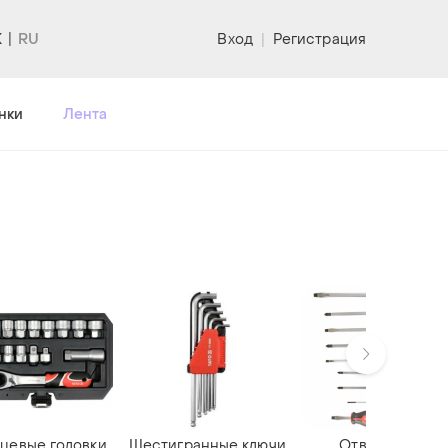
K
Вход
|
Регистрация
нки
Лента
цевые головки
Шестигранные ключи
Отвертки