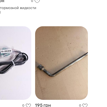
рн
0
 тормозной жидкости
l
195 грн
0
0