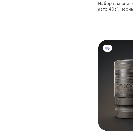
Набор для снят
авто 40в1, черны
инструменты дл
салона автомоб
обшивки салона