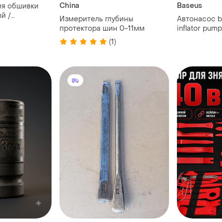
China
Baseus
ия обшивки
й /
Измеритель глубины
Автонасос b
я разборки
протектора шин 0-11мм
inflator pum
иля / съемник
crcq000001
(1)