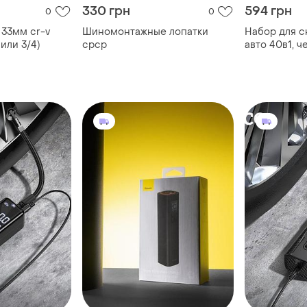
330 грн
594 грн
0
0
 33мм cr-v
Шиномонтажные лопатки
Набор для с
 или 3/4)
срср
авто 40в1, 
инструменты
салона автомоби
обшивки са