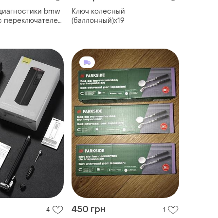
диагностики bmw
Ключ колесный
 с переключателем
(баллонный)х19
йне ista rheingold
 для бм
450 грн
4
1