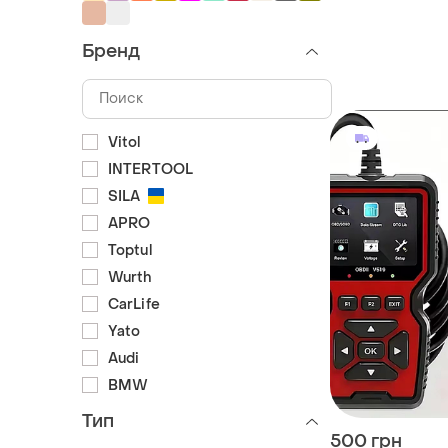
отдельно.
Бренд
Vitol
INTERTOOL
SILA
APRO
Toptul
Wurth
CarLife
Yato
Audi
BMW
Тип
500 грн