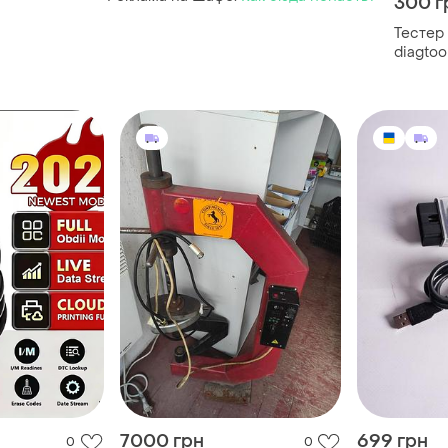
300 г
Тестер
diagtoo
7000 грн
699 грн
0
0