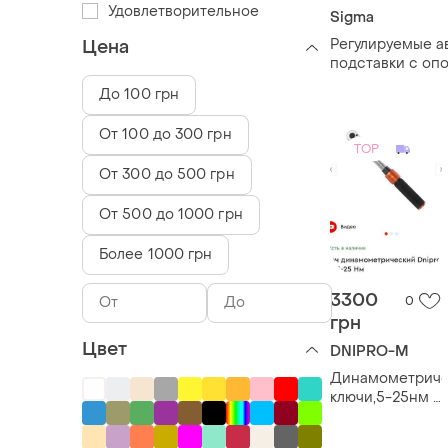
Удовлетворительное
Sigma
Регулируемые 
Цена
подставки с оп
т (комплект 2 шт
До 100 грн
От 100 до 300 грн
TOP
От 300 до 500 грн
От 500 до 1000 грн
Более 1000 грн
3300
0
грн
Цвет
DNIPRO-M
Динамометриче
ключи,5-25нм и
20-120нм.
возможно