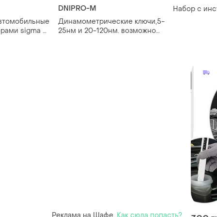
DNIPRO-M
Набор с ин
автомобильные
Динамометрические ключи,5-
орами sigma 2
25нм и 20-120нм. возможно
)
отдельно.
ские
Реклама на Шафе.
Как сюда попасть?