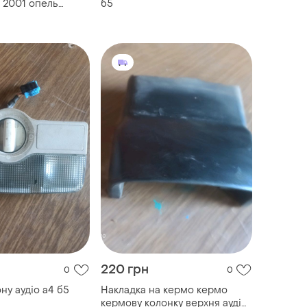
b 2001 опель
б5
220 грн
0
0
ну аудіо а4 б5
Накладка на кермо кермо
кермову колонку верхня ауді