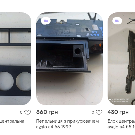
860 грн
430 грн
0
0
 центральна
Пепельниця з прикурювачем
Блок центра
аудіо а4 б5 1999
аудіо а4 б5 