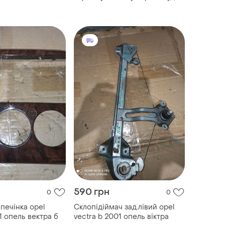
а4 б5 1999
590 грн
0
0
печінка opel
Склопідіймач зад.лівий opel
1 опель вектра б
vectra b 2001 опель віктра