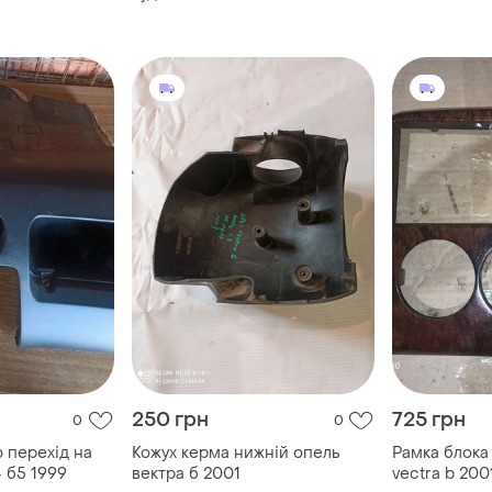
250 грн
725 грн
0
0
 перехід на
Кожух керма нижній опель
Рамка блока 
4 б5 1999
вектра б 2001
vectra b 200