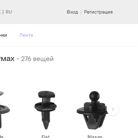
K
Вход
|
Регистрация
нки
Лента
умах
-
276 вещей
da
Fiat
Nissan