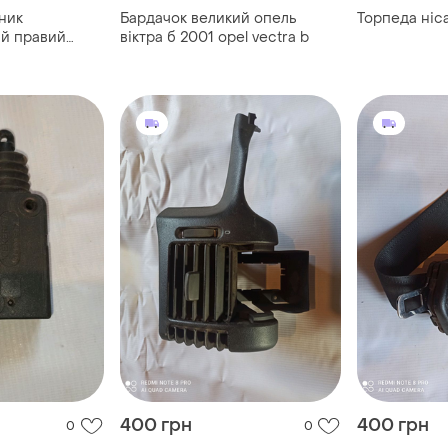
ник
Бардачок великий опель
Торпеда ніс
ій правий
віктра б 2001 opel vectra b
400 грн
400 грн
0
0