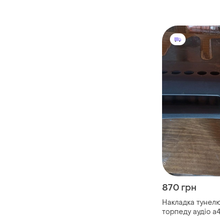
870 грн
Накладка тунелю
торпеду аудіо а