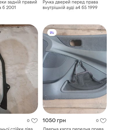
еки задній правий
Ручка дверей перед права
а б 2001
внутрішній ауді а4 б5 1999
1050 грн
0
0
ньої стійки ліва
Дверна карта передня права