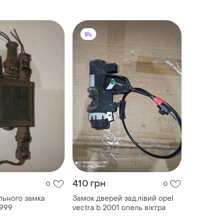
410 грн
0
0
льного замка
Замок дверей зад.лівий opel
1999
vectra b 2001 опель віктра