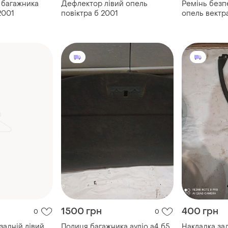
 багажника
Дефлектор лівий опель
Ремінь безп
2001
повіктра б 2001
опель вектр
1500 грн
400 грн
0
0
задній лівий
Полиця багажника аудіо а4 б5
Накладка зад