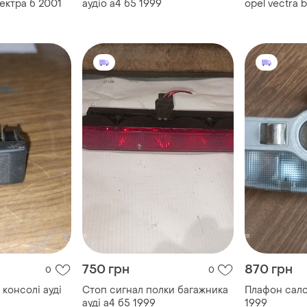
вектра б 2001
аудіо а4 б5 1999
opel vectra 
вектра
750 грн
870 грн
0
0
 консолі ауді
Стоп сигнал полки багажника
Плафон сало
ауді а4 б5 1999
1999