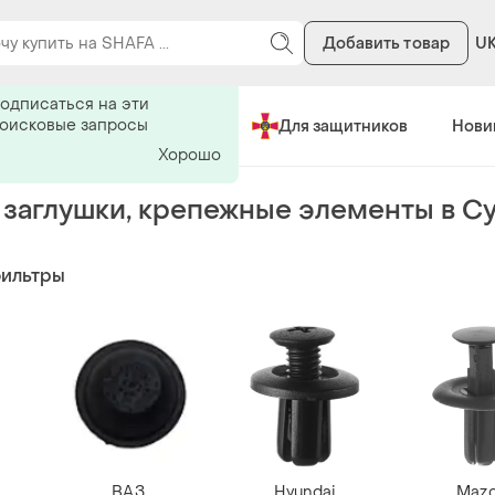
Добавить товар
U
ь на поиск
одписаться на эти
поисковые запросы
Сделано в Украине
Для защитников
Нови
Хорошо
 заглушки, крепежные элементы в С
фильтры
ВАЗ
Hyundai
Maz