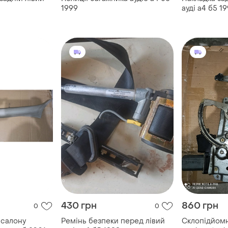
1999
ауді а4 б5 1
430 грн
860 грн
0
0
 салону
Ремінь безпеки перед лівий
Склопідйомн