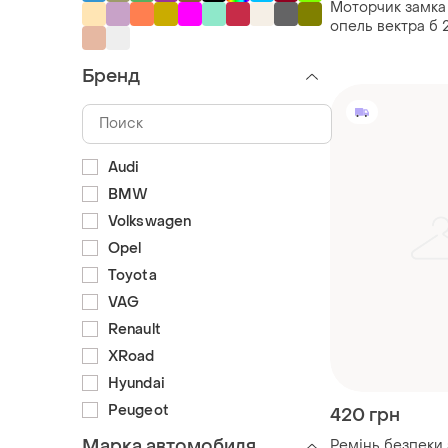
Моторчик замка
опель вектра б 
Бренд
Audi
BMW
Volkswagen
Opel
Toyota
VAG
Renault
XRoad
Hyundai
Peugeot
420 грн
Марка автомобиля
Ремінь безпеки 