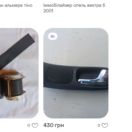
ан альмера тіно
Іммобілайзер опель вектра б
2001
430 грн
0
0