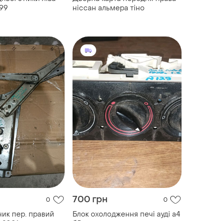
999
ніссан альмера тіно
700 грн
0
0
ик пер. правий
Блок охолодження печі ауді а4