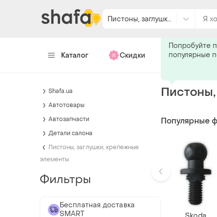
Пистоны, заглушки, крепежные элементы
Подпишитес
Попробуйте п
популярные 
Каталог
Скидки
Хендмейд
Пистоны,
Shafa.ua
Автотовары
Автозапчасти
Популярные 
Детали салона
Пистоны, заглушки, крепежные
элементы
Фильтры
Бесплатная доставка
SMART
Skoda