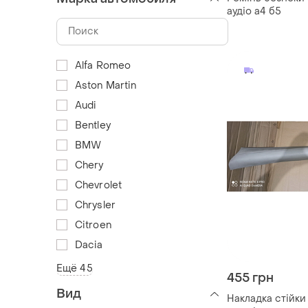
аудіо а4 б5
Alfa Romeo
Aston Martin
Audi
Bentley
BMW
Chery
Chevrolet
Chrysler
Citroen
Dacia
Ещё 45
455 грн
Вид
Накладка стійки